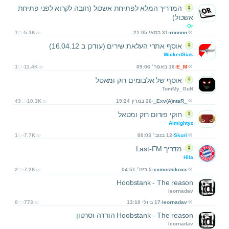
המדריך המלא לפתיחת אשכול (חובה לקרוא לפני פתיחת
אשכול)
Or
ronnnn
31 במאי 21:05
5.3K
1
אוסף אתרי העלאת שירים (עודכן ב 16.04.12)
WickedSick
E_M
16 באפר׳ 09:06
11.4K
1
אוסף של אלבומים רוק ומאטל
TomMy_GuN
_Exv(A)ntaR_
26 במרץ 19:24
10.3K
43
חוקי פורום רוק ומטאל
Almightyz
Skuri
12 בנוב׳ 00:03
7.7K
1
מדריך Last-FM
Hila
xxmoshikoxx
5 בינו׳ 04:51
7.2K
2
Hoobstank - The reason
leornadav
leornadav
17 ביולי 13:10
773
0
Hoobstank - The reason הורדה וסרטון
leornadav