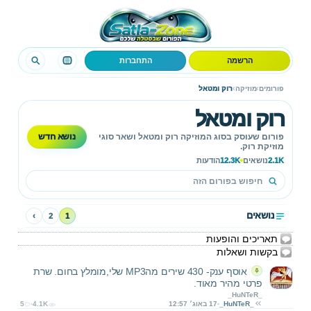
הרשמה
התחברות
›
›
פורומים
מוזיקה
רוק ומטאל
רוק ומטאל
נושא חדש
פורום שעוסק בסוג המוזיקה רוק ומטאל ושאר סוגי
מוזיקת רוק.
2.1K
נושאים
12.3K
הודעות
נושאים
›
2
1
תאריכים והופעות
בקשות ושאלות
אוסף ענק- 430 שירים מהMP3 שלי,מומלץ בחום. שרת
פרטי מהיר מאוד.
_HuNTeR_
_HuNTeR_
17 באוג׳ 12:57
4.1K
5