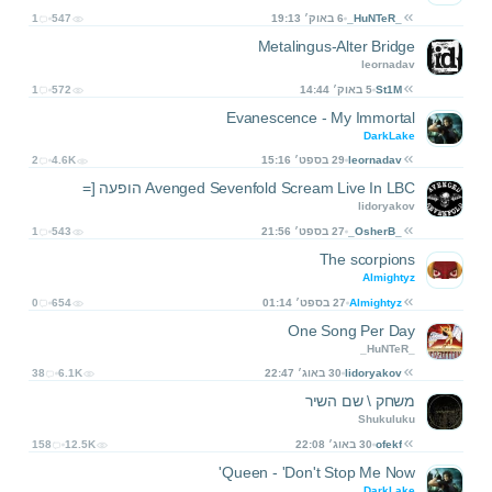
_HuNTeR_
6 באוק׳ 19:13
547
1
Metalingus-Alter Bridge
leornadav
St1M
5 באוק׳ 14:44
572
1
Evanescence - My Immortal
DarkLake
leornadav
29 בספט׳ 15:16
4.6K
2
Avenged Sevenfold Scream Live In LBC הופעה [=
lidoryakov
_OsherB_
27 בספט׳ 21:56
543
1
The scorpions
Almightyz
Almightyz
27 בספט׳ 01:14
654
0
One Song Per Day
_HuNTeR_
lidoryakov
30 באוג׳ 22:47
6.1K
38
משחק \ שם השיר
Shukuluku
ofekf
30 באוג׳ 22:08
12.5K
158
Queen - 'Don't Stop Me Now'
DarkLake