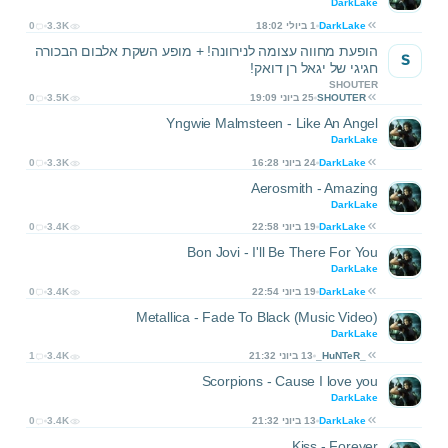
DarkLake
DarkLake
1 ביולי 18:02
3.3K
0
הופעת מחווה עצומה לנירוונה! + מופע השקת אלבום הבכורה
S
חגיגי של יגאל רן דואק!
SHOUTER
SHOUTER
25 ביוני 19:09
3.5K
0
Yngwie Malmsteen - Like An Angel
DarkLake
DarkLake
24 ביוני 16:28
3.3K
0
Aerosmith - Amazing
DarkLake
DarkLake
19 ביוני 22:58
3.4K
0
Bon Jovi - I'll Be There For You
DarkLake
DarkLake
19 ביוני 22:54
3.4K
0
Metallica - Fade To Black (Music Video)
DarkLake
_HuNTeR_
13 ביוני 21:32
3.4K
1
Scorpions - Cause I love you
DarkLake
DarkLake
13 ביוני 21:32
3.4K
0
Kiss - Forever