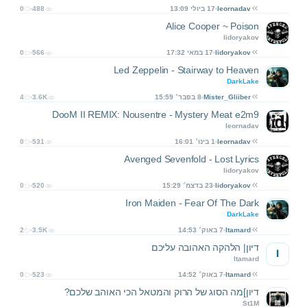
leornadav
17 ביולי 13:09
488
0
Alice Cooper ~ Poison
lidoryakov
lidoryakov
17 במאי 17:32
566
0
Led Zeppelin - Stairway to Heaven
DarkLake
Mister_Gliiber
8 בפבר׳ 15:59
3.6K
4
DooM II REMIX: Nousentre - Mystery Meat e2m9
leornadav
leornadav
1 בינו׳ 16:01
531
0
Avenged Sevenfold - Lost Lyrics
lidoryakov
lidoryakov
23 בדצמ׳ 15:29
520
0
Iron Maiden - Fear Of The Dark
DarkLake
Itamard
7 באוק׳ 14:53
3.5K
2
דיון| הלהקה האהובה עליכם
I
Itamard
Itamard
7 באוק׳ 14:52
523
0
דיון]מה הסוג של הרוק והמטאל הכי האוהב שלכם?
St1M