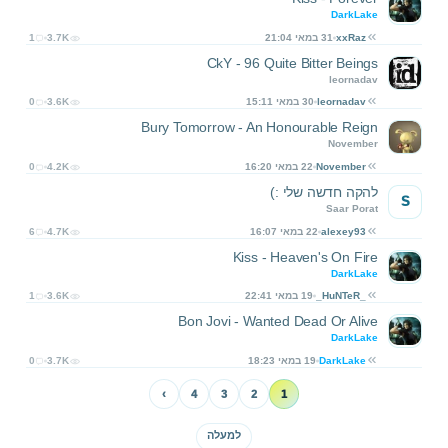
DarkLake
xxRaz
31 במאי 21:04
3.7K
1
CkY - 96 Quite Bitter Beings
leornadav
leornadav
30 במאי 15:11
3.6K
0
Bury Tomorrow - An Honourable Reign
November
November
22 במאי 16:20
4.2K
0
להקה חדשה שלי :)
S
Saar Porat
alexey93
22 במאי 16:07
4.7K
6
Kiss - Heaven's On Fire
DarkLake
_HuNTeR_
19 במאי 22:41
3.6K
1
Bon Jovi - Wanted Dead Or Alive
DarkLake
DarkLake
19 במאי 18:23
3.7K
0
›
4
3
2
1
למעלה