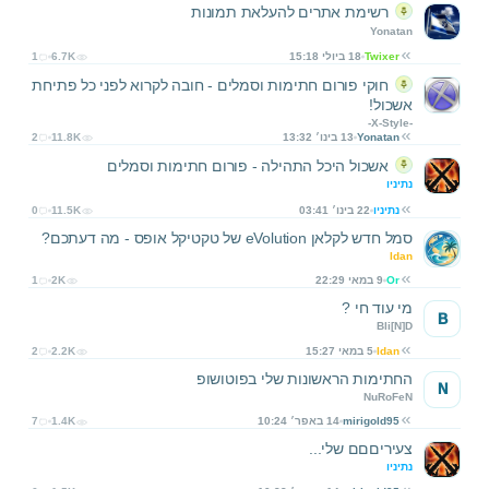
רשימת אתרים להעלאת תמונות
Yonatan
Twixer
18 ביולי 15:18
6.7K
1
חוקי פורום חתימות וסמלים - חובה לקרוא לפני כל פתיחת
אשכול!
-X-Style-
Yonatan
13 בינו׳ 13:32
11.8K
2
אשכול היכל התהילה - פורום חתימות וסמלים
נתיניו
נתיניו
22 בינו׳ 03:41
11.5K
0
סמל חדש לקלאן eVolution של טקטיקל אופס - מה דעתכם?
Idan
Or
9 במאי 22:29
2K
1
מי עוד חי ?
B
Bli[N]D
Idan
5 במאי 15:27
2.2K
2
החתימות הראשונות שלי בפוטושופ
N
NuRoFeN
mirigold95
14 באפר׳ 10:24
1.4K
7
צעיריםםם שלי...
נתיניו