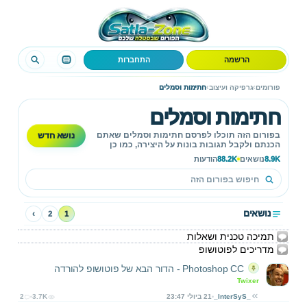
הרשמה
התחברות
›
›
פורומים
גרפיקה ועיצוב
חתימות וסמלים
חתימות וסמלים
נושא חדש
בפורום הזה תוכלו לפרסם חתימות וסמלים שאתם
הכנתם ולקבל תגובות בונות על היצירה, כמו כן
להשתתף באתגרים ותחרויות שונות!
8.9K
נושאים
88.2K
הודעות
נושאים
›
2
1
תמיכה טכנית ושאלות
מדריכים לפוטושופ
Photoshop CC - הדור הבא של פוטושופ להורדה
Twixer
_InterSyS_
21 ביולי 23:47
3.7K
2