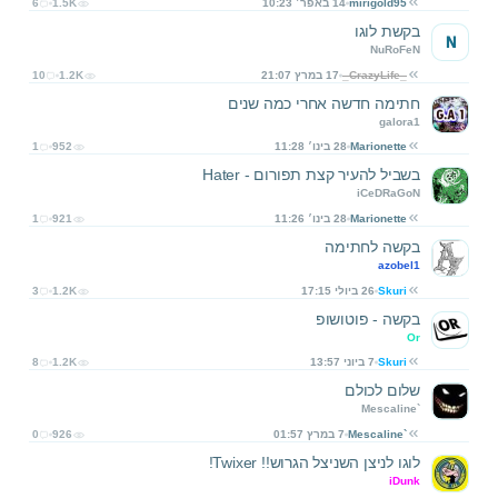
mirigold95
14 באפר׳ 10:23
1.5K
6
בקשת לוגו
N
NuRoFeN
_CrazyLife_
17 במרץ 21:07
1.2K
10
חתימה חדשה אחרי כמה שנים
galora1
Marionette
28 בינו׳ 11:28
952
1
בשביל להעיר קצת תפורום - Hater
iCeDRaGoN
Marionette
28 בינו׳ 11:26
921
1
בקשה לחתימה
azobel1
Skuri
26 ביולי 17:15
1.2K
3
בקשה - פוטושופ
Or
Skuri
7 ביוני 13:57
1.2K
8
שלום לכולם
Mescaline`
Mescaline`
7 במרץ 01:57
926
0
לוגו לניצן השניצל הגרוש!! Twixer!
iDunk