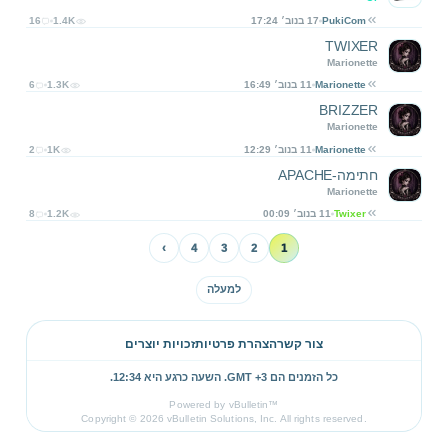
PukiCom
17 בנוב׳ 17:24
1.4K
16
TWIXER
Marionette
Marionette
11 בנוב׳ 16:49
1.3K
6
BRIZZER
Marionette
Marionette
11 בנוב׳ 12:29
1K
2
חתימה-APACHE
Marionette
Twixer
11 בנוב׳ 00:09
1.2K
8
›
4
3
2
1
למעלה
צור קשר
הצהרת פרטיות
זכויות יוצרים
כל הזמנים הם GMT +3. השעה כרגע היא
12:34
.
Powered by vBulletin™
Copyright © 2026 vBulletin Solutions, Inc. All rights reserved.