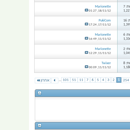
: 7
Marionette
01:27
18/11/12,
16
PukiCom
17:24
17/11/12,
: 6
Marionette
16:49
11/11/12,
: 2
Marionette
12:29
11/11/12,
: 8
Twixer
00:09
11/11/12,
...
101
51
11
7
6
5
4
3
2
1
אחרון