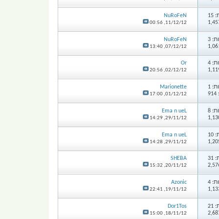
15
NuRoFeN
00:56
11/12/12,
: 3
NuRoFeN
13:40
07/12/12,
: 4
Or
20:56
02/12/12,
: 1
Marionette
9
17:00
01/12/12,
: 8
Ema n ueL
14:29
29/11/12,
10
Ema n ueL
14:28
29/11/12,
31
SHEBA
15:32
20/11/12,
: 4
Azonic
22:41
19/11/12,
21
Dor1Tos
15:00
18/11/12,