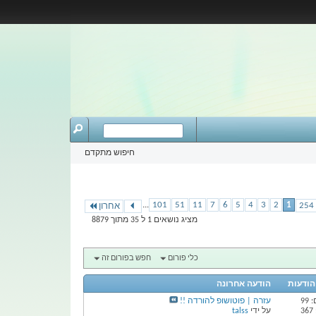
חיפוש מתקדם
...
101
51
11
7
6
5
4
3
2
1
אחרון
מציג נושאים 1 ל 35 מתוך 8879
כלי פורום
חפש בפורום זה
 הודעות
הודעה אחרונה
99
עזרה | פוטושופ להורדה !!
3
על ידי
talss