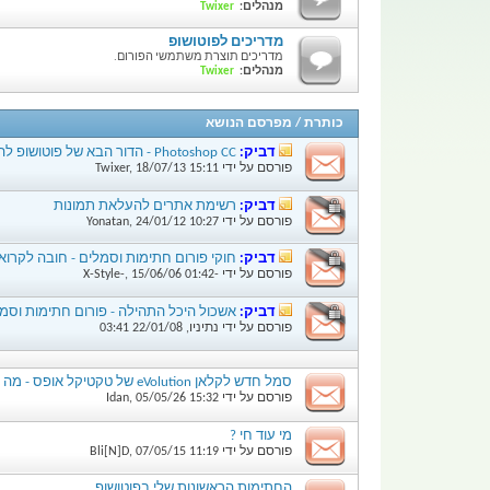
מנהלים:
Twixer
מדריכים לפוטושופ
מדריכים תוצרת משתמשי הפורום.
מנהלים:
Twixer
כותרת
/
מפרסם הנושא
דביק:
Photoshop CC - הדור הבא של פוטושופ להורדה
פורסם על ידי
15:11
18/07/13
,
Twixer
דביק:
רשימת אתרים להעלאת תמונות
פורסם על ידי
10:27
24/01/12
,
Yonatan
דביק:
חוקי פורום חתימות וסמלים - חובה לקרוא
פורסם על ידי
-X-Style-
01:42
15/06/06
,
דביק:
אשכול היכל התהילה - פורום חתימות וסמ
פורסם על ידי
נתיניו
,
22/01/08
03:41
סמל חדש לקלאן eVolution של טקטיקל אופס - מה דעתכם?
פורסם על ידי
15:32
05/05/26
,
Idan
מי עוד חי ?
פורסם על ידי
11:19
07/05/15
,
Bli[N]D
החתימות הראשונות שלי בפוטושופ