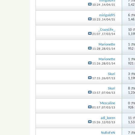
: 7
mirigold95
10:24
14/04/15,
: 6
mirigold95
10:23
14/04/15,
10
_CrazyLife_
21:07
17/03/14,
: 1
Marionette
9
11:28
28/01/14,
: 1
Marionette
9
11:26
28/01/14,
: 3
Skuri
17:15
26/07/13,
: 8
Skuri
13:57
07/06/13,
: 0
Mescaline`
9
01:57
07/03/13,
11
adi_koren
15:26
12/02/13,
: 7
NuRoFeN