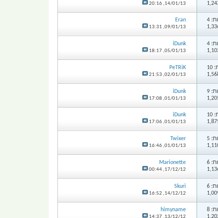
20:16
14/01/13,
: 4
Eran
13:31
09/01/13,
: 4
iDunk
18:17
05/01/13,
10
PeTRiK
21:53
02/01/13,
: 9
iDunk
17:08
01/01/13,
10
iDunk
17:06
01/01/13,
: 5
Twixer
16:46
01/01/13,
: 6
Marionette
00:44
17/12/12,
: 6
Skuri
16:52
14/12/12,
: 8
himyname
14:37
13/12/12,