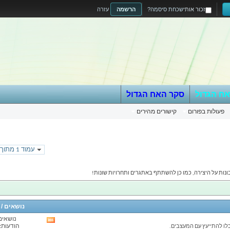
זכור אותי
שכחת סיסמה?
הרשמה
עזרה
אח הגדול
סקר האח הגדול
פעולות בפורום
קישורים מהירים
עמוד 1 מתוך 254
ות על היצירה, כמו כן להשתתף באתגרים ותחרויות שונות!
נושאים /
נושאים: 
View
הודעות: 67
לו להתייעץ עם המעצבים.
this