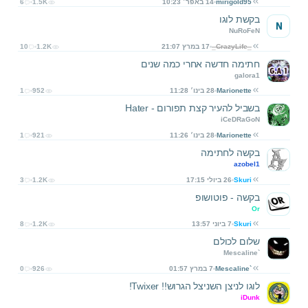
mirigold95
14 באפר׳ 10:23
1.5K
6
בקשת לוגו
N
NuRoFeN
_CrazyLife_
17 במרץ 21:07
1.2K
10
חתימה חדשה אחרי כמה שנים
galora1
Marionette
28 בינו׳ 11:28
952
1
בשביל להעיר קצת תפורום - Hater
iCeDRaGoN
Marionette
28 בינו׳ 11:26
921
1
בקשה לחתימה
azobel1
Skuri
26 ביולי 17:15
1.2K
3
בקשה - פוטושופ
Or
Skuri
7 ביוני 13:57
1.2K
8
שלום לכולם
Mescaline`
Mescaline`
7 במרץ 01:57
926
0
לוגו לניצן השניצל הגרוש!! Twixer!
iDunk