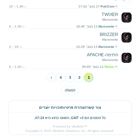
PukiCom
17 בנוב׳ 17:24
1.4K
16
TWIXER
Marionette
Marionette
11 בנוב׳ 16:49
1.3K
6
BRIZZER
Marionette
Marionette
11 בנוב׳ 12:29
1K
2
חתימה-APACHE
Marionette
Twixer
11 בנוב׳ 00:09
1.2K
8
›
4
3
2
1
למעלה
צור קשר
הצהרת פרטיות
זכויות יוצרים
כל הזמנים הם GMT +3. השעה כרגע היא
07:24
.
Powered by vBulletin™
Copyright © 2026 vBulletin Solutions, Inc. All rights reserved.