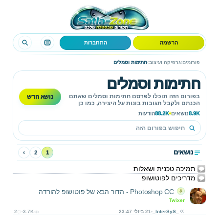
הרשמה
התחברות
›
›
פורומים
גרפיקה ועיצוב
חתימות וסמלים
חתימות וסמלים
נושא חדש
בפורום הזה תוכלו לפרסם חתימות וסמלים שאתם
הכנתם ולקבל תגובות בונות על היצירה, כמו כן
להשתתף באתגרים ותחרויות שונות!
8.9K
נושאים
88.2K
הודעות
נושאים
›
2
1
תמיכה טכנית ושאלות
מדריכים לפוטושופ
Photoshop CC - הדור הבא של פוטושופ להורדה
Twixer
_InterSyS_
21 ביולי 23:47
3.7K
2