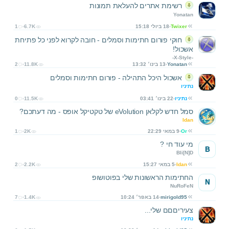
רשימת אתרים להעלאת תמונות
Yonatan
Twixer
18 ביולי 15:18
6.7K
1
חוקי פורום חתימות וסמלים - חובה לקרוא לפני כל פתיחת
אשכול!
-X-Style-
Yonatan
13 בינו׳ 13:32
11.8K
2
אשכול היכל התהילה - פורום חתימות וסמלים
נתיניו
נתיניו
22 בינו׳ 03:41
11.5K
0
סמל חדש לקלאן eVolution של טקטיקל אופס - מה דעתכם?
Idan
Or
9 במאי 22:29
2K
1
מי עוד חי ?
B
Bli[N]D
Idan
5 במאי 15:27
2.2K
2
החתימות הראשונות שלי בפוטושופ
N
NuRoFeN
mirigold95
14 באפר׳ 10:24
1.4K
7
צעיריםםם שלי...
נתיניו