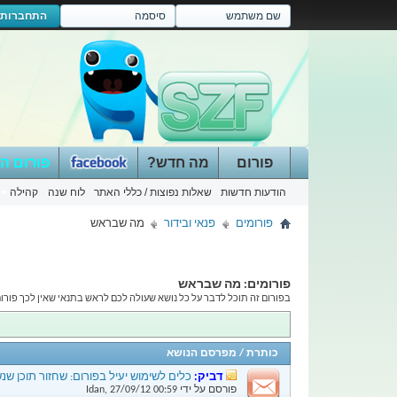
התחברות
פורום
מה חדש?
פורום ה
הודעות חדשות
שאלות נפוצות / כללי האתר
לוח שנה
קהילה
פורומים
פנאי ובידור
מה שבראש
פורומים:
מה שבראש
בפורום זה תוכל לדבר על כל נושא שעולה לכם לראש בתנאי שאין לכך פורום מ
כותרת
/
מפרסם הנושא
דביק:
כלים לשימוש יעיל בפורום: שחזור תוכן ש
פורסם על ידי
00:59
27/09/12
,
Idan