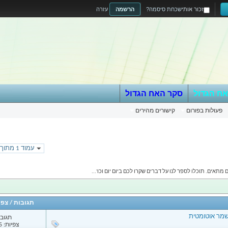
זכור אותי
שכחת סיסמה?
הרשמה
עזרה
אח הגדול
סקר האח הגדול
פעולות בפורום
קישורים מהירים
עמוד 1 מתוך 389
תאים. תוכלו לספר לנו על דברים שקרו לכם ביום יום וכו'...
תגובות
/
צפי
נשמר אוטומטית
תגובות
צפיות: 4,665