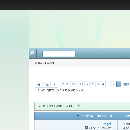
חיפוש מתקדם
...
101
51
11
7
6
5
4
3
2
1
אחרון
מציג נושאים 1 ל 35 מתוך 13593
כלי פורום
חפש בפורום זה
ות
הודעה אחרונה על ידי
: 9
Yagel
21:55
10/10/12,