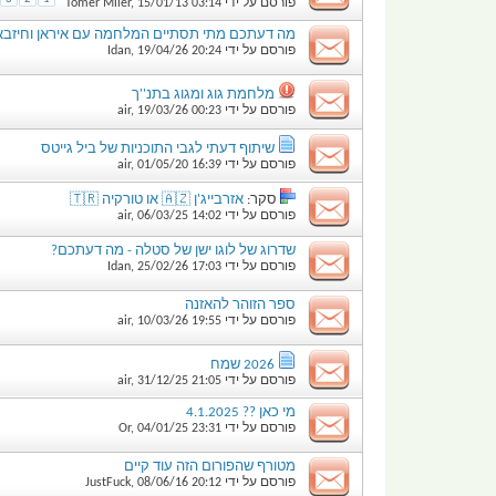
פורסם על ידי
03:14
15/01/13
,
Tomer Miler
מה דעתכם מתי תסתיים המלחמה עם איראן וחיזב
פורסם על ידי
20:24
19/04/26
,
Idan
מלחמת גוג ומגוג בתנ''ך
פורסם על ידי
00:23
19/03/26
,
air
שיתוף דעתי לגבי התוכניות של ביל גייטס
פורסם על ידי
16:39
01/05/20
,
air
סקר:
אזרבייג'ן 🇦🇿 או טורקיה 🇹🇷
פורסם על ידי
14:02
06/03/25
,
air
שדרוג של לוגו ישן של סטלה - מה דעתכם?
פורסם על ידי
17:03
25/02/26
,
Idan
ספר הזוהר להאזנה
פורסם על ידי
19:55
10/03/26
,
air
2026 שמח
פורסם על ידי
21:05
31/12/25
,
air
מי כאן ?? 4.1.2025
פורסם על ידי
23:31
04/01/25
,
Or
מטורף שהפורום הזה עוד קיים
פורסם על ידי
20:12
08/06/16
,
JustFuck