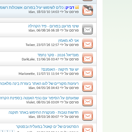
דביק:
כלים לשימוש יעיל בפורום: אשכולות רשומ
פורסם על ידי
14:03
18/03/10
,
Idan
שינוי מרענן בפורום - פיד הקהילה
פורסם על ידי
06:18
06/08/26
,
Idan
אני לא מאמין
פורסם על ידי
12:57
23/07/26
,
Twixer
מונדיאל 2026 - סקר נחמד
פורסם על ידי
03:47
11/06/26
,
DarkLake
יש עוד תיקווה - האומנם?
פורסם על ידי
11:54
11/07/15
,
Marionette
רעיונות מקוריים של לוגו האתר בעזרת בינה מלאכות
פורסם על ידי
04:43
04/05/26
,
Idan
שמעתם על הסיפור עם נגיף האנטה בספינת הקרוז?
פורסם על ידי
03:09
08/05/26
,
Violet
חדשות טובות - פונקצית החיפוש באתר תוקנה
פורסם על ידי
00:07
18/03/26
,
Idan
הסרטונים של ים קאטל במעלית ובסנוקר
3
2
1