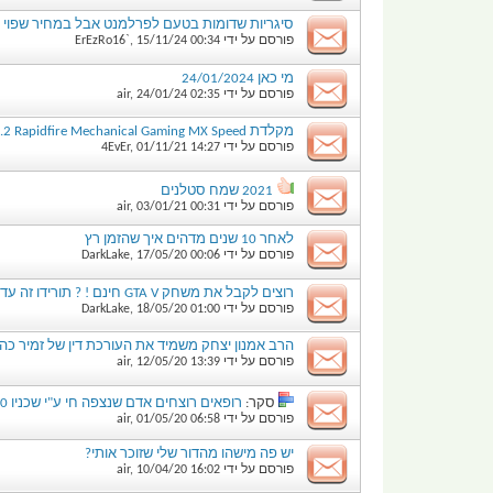
סיגריות שדומות בטעם לפרלמנט אבל במחיר שפוי
פורסם על ידי
00:34
15/11/24
,
ErEzRo16`
מי כאן 24/01/2024
פורסם על ידי
02:35
24/01/24
,
air
מקלדת Corsair K70 RGB MK.2 Rapidfire Mechanical Gaming MX Speed במחיר הכי זול מאמזון
פורסם על ידי
14:27
01/11/21
,
4EvEr
2021 שמח סטלנים
פורסם על ידי
00:31
03/01/21
,
air
לאחר 10 שנים מדהים איך שהזמן רץ
פורסם על ידי
00:06
17/05/20
,
DarkLake
רוצים לקבל את משחק GTA V חינם ! ? תורידו זה עד 21 במאי
פורסם על ידי
01:00
18/05/20
,
DarkLake
הרב אמנון יצחק משמיד את העורכת דין של זמיר כה
פורסם על ידי
13:39
12/05/20
,
air
סקר:
רופאים רוצחים אדם שנצפה חי ע"י שכניו 10 דקות קודם לכן | CORONAVIRUS COVID-19 קורונה
פורסם על ידי
06:58
01/05/20
,
air
יש פה מישהו מהדור שלי שזוכר אותי?
פורסם על ידי
16:02
10/04/20
,
air