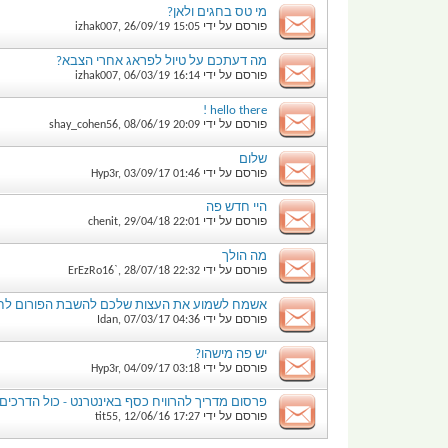
מי טס בחגים ולאן?
פורסם על ידי
15:05
26/09/19
,
izhak007
מה דעתכם על טיול לפראג אחרי הצבא?
פורסם על ידי
16:14
06/03/19
,
izhak007
hello there !
פורסם על ידי
20:09
08/06/19
,
shay_cohen56
שלום
פורסם על ידי
01:46
03/09/17
,
Hyp3r
היי חדש פה
פורסם על ידי
22:01
29/04/18
,
chenit
מה הולך
פורסם על ידי
22:32
28/07/18
,
ErEzRo16`
אשמח לשמוע את העצות שלכם להשבת הפורום לחי
פורסם על ידי
04:36
07/03/17
,
Idan
יש פה מישהו?
פורסם על ידי
03:18
04/09/17
,
Hyp3r
פרסום מדריך להרוויח כסף באינטרנט - כול הדרכים
פורסם על ידי
17:27
12/06/16
,
tit55