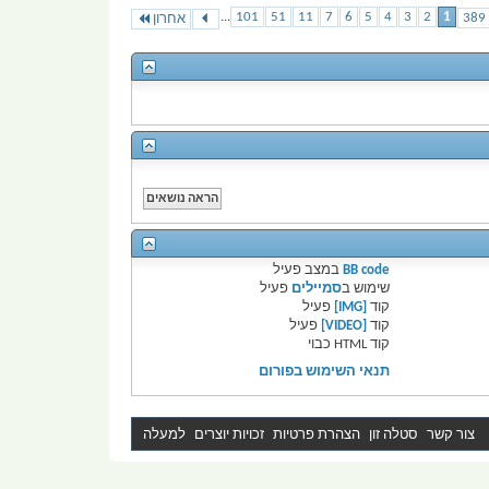
...
101
51
11
7
6
5
4
3
2
1
אחרון
BB code
במצב
פעיל
שימוש ב
סמיילים
פעיל
קוד
[IMG]
פעיל
קוד
[VIDEO]
פעיל
קוד HTML
כבוי
תנאי השימוש בפורום
צור קשר
סטלה זון
הצהרת פרטיות
זכויות יוצרים
למעלה