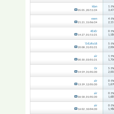
: 1
Idan
05:05
20/11/24,
: 4
exen
21:21
15/06/24,
: 0
4EvEr
14:27
01/11/21,
: 5
ErEzRo16`
20:08
31/01/21,
: 1
air
00:30
03/01/21,
: 5
Or
14:59
31/05/20,
: 0
air
13:39
12/05/20,
: 0
air
06:58
01/05/20,
: 0
air
16:02
10/04/20,