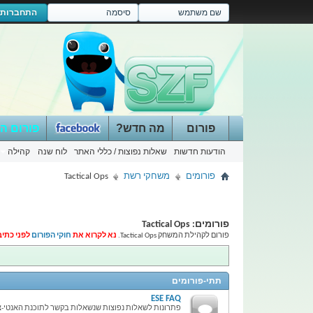
התחברות
פורום
מה חדש?
פורום ה
הודעות חדשות
שאלות נפוצות / כללי האתר
לוח שנה
קהילה
פורומים
משחקי רשת
Tactical Ops
פורומים:
Tactical Ops
פורום לקהילת המשחק Tactical Ops.
נא לקרוא את
חוקי הפורום
לפני כתיב
תתי-פורומים
ESE FAQ
פתרונות לשאלות נפוצות שנשאלות בקשר לתוכנת האנטי-צ'יט  Protect