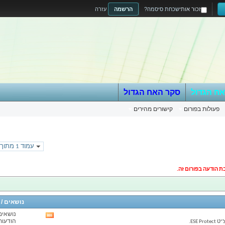
זכור אותי
שכחת סיסמה?
הרשמה
עזרה
אח הגדול
סקר האח הגדול
פעולות בפורום
קישורים מהירים
עמוד 1 מתוך 366
ת הודעה בפורום זה.
נושאים /
נושאים: 
View
הודעות: 
ESE.
this