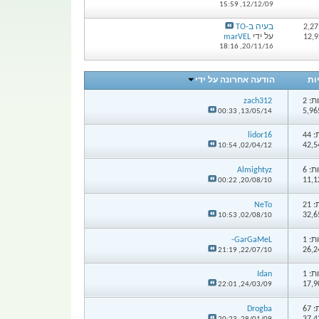
15:59
12/12/09,
בעיה ב-TO
על ידי
marVEL
18:16
20/11/16,
ות
הודעה אחרונה על ידי
: 2
zach312
00:33
13/05/14,
44
lidor16
10:54
02/04/12,
: 6
Almightyz
00:22
20/08/10,
21
NeTo
10:53
02/08/10,
: 1
GarGaMeL-
21:19
22/07/10,
: 1
Idan
22:01
24/03/09,
67
Drogba