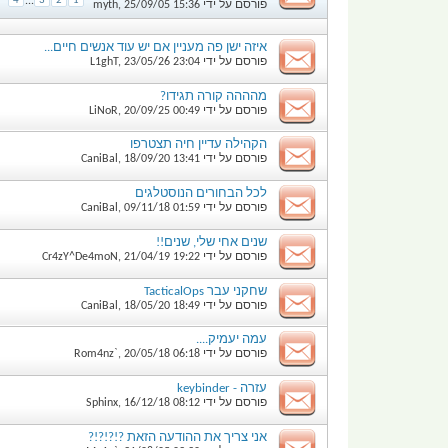
4
...
3
2
1
פורסם על ידי
15:36
25/09/05
,
myth
איזה ישן פה מעניין אם יש עוד אנשים חיים...
פורסם על ידי
23:04
23/05/26
,
L1ghT
מהההה קורה תגידו?
פורסם על ידי
00:49
20/09/25
,
LiNoR
הקהילה עדיין חיה תצטרפו
פורסם על ידי
13:41
18/09/20
,
CaniBal
לכל הבחורים הנוסטלגים
פורסם על ידי
01:59
09/11/18
,
CaniBal
שנים אחי שלי, שנים!!
פורסם על ידי
19:22
21/04/19
,
Cr4zY^De4moN
שחקני עבר TacticalOps
פורסם על ידי
18:49
18/05/20
,
CaniBal
עמה יעמיק....
פורסם על ידי
06:18
20/05/18
,
Rom4nz`
עזרה - keybinder
פורסם על ידי
08:12
16/12/18
,
Sphinx
אני צריך את ההודעה הזאת ?!?!?!?