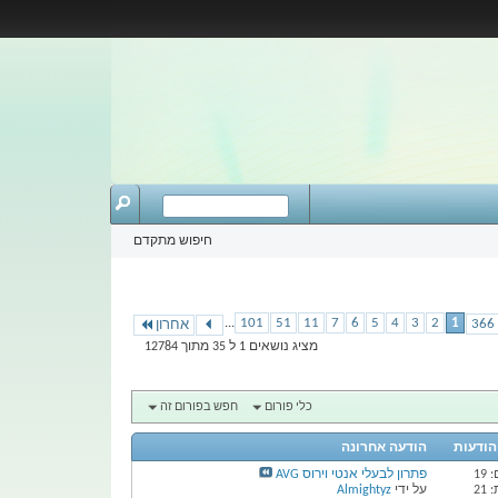
חיפוש מתקדם
...
101
51
11
7
6
5
4
3
2
1
אחרון
מציג נושאים 1 ל 35 מתוך 12784
כלי פורום
חפש בפורום זה
 הודעות
הודעה אחרונה
19
פתרון לבעלי אנטי וירוס AVG
21
על ידי
Almightyz