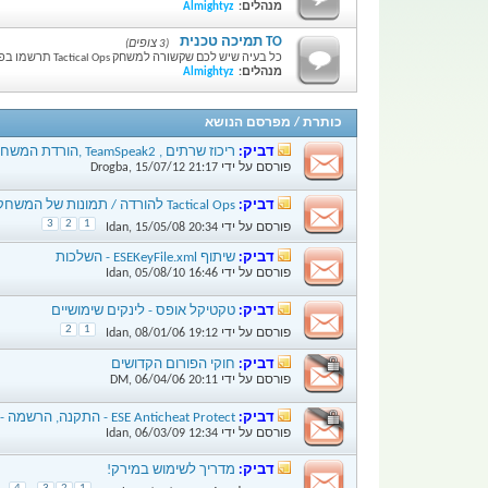
מנהלים:
Almightyz
TO תמיכה טכנית
(3 צופים)
כל בעיה שיש לכם שקשורה למשחק Tactical Ops תרשמו בפורום הזה,
מנהלים:
Almightyz
כותרת
/
מפרסם הנושא
דביק:
ריכוז שרתים , TeamSpeak2 ,הורדת המשחק ועוד...*ללינקיה*
פורסם על ידי
21:17
15/07/12
,
Drogba
דביק:
Tactical Ops להורדה / תמונות של המשחק / הסבר על המשחק
3
2
1
פורסם על ידי
20:34
15/05/08
,
Idan
דביק:
שיתוף ESEKeyFile.xml - השלכות
פורסם על ידי
16:46
05/08/10
,
Idan
דביק:
טקטיקל אופס - לינקים שימושיים
2
1
פורסם על ידי
19:12
08/01/06
,
Idan
דביק:
חוקי הפורום הקדושים
פורסם על ידי
20:11
06/04/06
,
DM
דביק:
ESE Anticheat Protect - התקנה, הרשמה - הסבר מפורט!
פורסם על ידי
12:34
06/03/09
,
Idan
דביק:
מדריך לשימוש במירק!