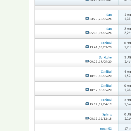
20:23
28/01/09,
: 1
Idan
23:25
23/05/26,
: 2
Idan
05:38
04/05/26,
: 0
CaniBal
13:41
18/09/20,
: 3
DarkLake
00:22
19/05/20,
: 4
CaniBal
18:50
18/05/20,
: 0
CaniBal
18:49
18/05/20,
: 3
CaniBal
15:17
19/04/19,
: 0
Sphinx
08:12
16/12/18,
17
ronan53