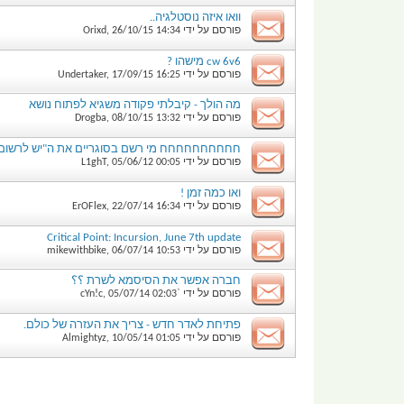
וואו איזה נוסטלגיה..
פורסם על ידי
14:34
26/10/15
,
Orixd
cw 6v6 מישהו ?
פורסם על ידי
16:25
17/09/15
,
Undertaker
מה הולך - קיבלתי פקודה משגיא לפתוח נושא
פורסם על ידי
13:32
08/10/15
,
Drogba
חחחחחחחחחח מי רשם בסוגריים את ה"יש לרשום כו
פורסם על ידי
00:05
05/06/12
,
L1ghT
ואו כמה זמן !
פורסם על ידי
16:34
22/07/14
,
ErOFlex
Critical Point: Incursion, June 7th update
פורסם על ידי
10:53
06/07/14
,
mikewithbike
חברה אפשר את הסיסמא לשרת ؟؟
פורסם על ידי
`cYn!c
02:03
05/07/14
,
פתיחת לאדר חדש - צריך את העזרה של כולם.
פורסם על ידי
01:05
10/05/14
,
Almightyz