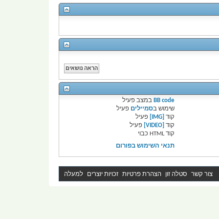
BB code
במצב
פעיל
שימוש ב
סמיילים
פעיל
קוד
[IMG]
פעיל
קוד
[VIDEO]
פעיל
קוד HTML
כבוי
תנאי השימוש בפורום
צור קשר
סטלה זון
הצהרת פרטיות
זכויות יוצרים
למעלה