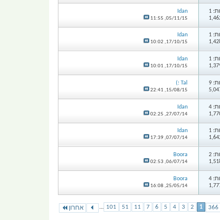
: 1
Idan
11:55
05/11/15,
: 1
Idan
10:02
17/10/15,
: 1
Idan
10:01
17/10/15,
: 9
Tal :)
22:41
15/08/15,
: 4
Idan
02:25
27/07/14,
: 1
Idan
17:39
07/07/14,
: 2
Boora
02:53
06/07/14,
: 4
Boora
16:08
25/05/14,
...
101
51
11
7
6
5
4
3
2
1
אחרון