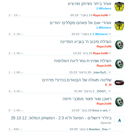
אוהד ביתר מורחק מהיציע
J.Wilshere
RapeJoiNt
14 בפבר׳ 09:18
1K
3
אוהדי אום אל פאחם מקללים יהודים
J.Wilshere
J.Wilshere
2 בפבר׳ 20:22
1.1K
3
הגרלת סיבוב ח' בגביע המדינה
RapeJoiNt
RapeJoiNt
15 בינו׳ 14:33
1.3K
2
הגרלת שמינית גמר ליגת האלופות
RapeJoiNt
_InterSyS_
20 בדצמ׳ 15:23
1.8K
1
שליטה מעולה של הבנאדם בכדור! מדהים
E_M
_OGGY_
2 בדצמ׳ 01:00
3.3K
4
ראובן עטר פוטר ממכבי חיפה
RapeJoiNt
Ema n ueL
29 בנוב׳ 14:30
1.6K
5
בית"ר ירושלים - הפועל ת"א 2:3 - המשחק המלא!, 29.10.12
A
Apache
Number_One
2 בנוב׳ 00:05
880
1