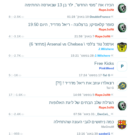
הכירו את "מסי החדש", ילד בן 13 שבארסה החתימה
RapeJoiNt
DoubleFranco
10 באוק׳ 01:28
2.5K
8
סופר קלאסיקו; ברצלונה - ריאל מדריד, היום 19:50
RapeJoiNt
RapeJoiNt
7 באוק׳ 21:58
3.1K
4
ארסנל נגד צ'לסי \ Arsenal vs Chelsea {מחזור 6}
J.Wilshere
J.Wilshere
28 בספט׳ 15:21
2.7K
0
Free Kicks
P
PinkWeed
Tal G
17 בספט׳ 17:24
1K
5
רונאלדו עוזב את ריאל מדריד ! [!?]
Tal G
RapeJoiNt
5 בספט׳ 14:08
1.6K
17
הגרלת שלב הבתים של ליגת האלופות
RapeJoiNt
_Dan1eL_
31 באוג׳ 07:56
2.4K
6
כמה ניחושים לגבי העונה שהתחילה
MaGnuM
azobel1
30 באוג׳ 13:16
955
1