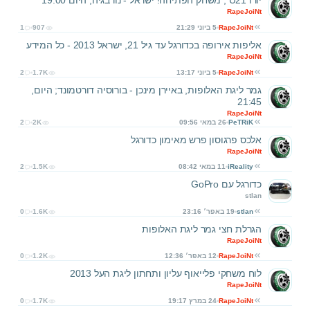
יורו U21 ; משחק הפתיחה! ישראל - נורבגיה, היום 19:00
RapeJoiNt
RapeJoiNt
5 ביוני 21:29
907
1
אליפות אירופה בכדורגל עד גיל 21, ישראל 2013 - כל המידע
RapeJoiNt
RapeJoiNt
5 ביוני 13:17
1.7K
2
גמר ליגת האלופות, באיירן מינכן - בורוסיה דורטמונד; היום,
21:45
RapeJoiNt
PeTRiK
26 במאי 09:56
2K
2
אלכס פרגוסון פרש מאימון כדורגל
RapeJoiNt
iReality
11 במאי 08:42
1.5K
2
כדורגל עם GoPro
stlan
stlan
19 באפר׳ 23:16
1.6K
0
הגרלת חצי גמר ליגת האלופות
RapeJoiNt
RapeJoiNt
12 באפר׳ 12:36
1.2K
0
לוח משחקי פלייאוף עליון ותחתון ליגת העל 2013
RapeJoiNt
RapeJoiNt
24 במרץ 19:17
1.7K
0