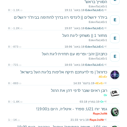
הסוויץ' בראש"
EdenTaLkEr1
EdenTaLkEr1
18 באוג׳ 19:11
1.1K
0
בית"ר ירושלים || לינדסי רוז בדרך לחתימה בבית"ר ירושלים
E
EdenTaLkEr1
EdenTaLkEr1
18 באוג׳ 19:07
1.2K
0
מחזור 1 || משחקי ליגת העל
E
EdenTaLkEr1
EdenTaLkEr1
18 באוג׳ 18:06
873
0
כתבה|| זהבי ופרימו עם תחזית ליגת העל
E
EdenTaLkEr1
EdenTaLkEr1
18 באוג׳ 18:03
721
0
כדורגל | מי לדעתכם תיקח אליפות בליגת העל בישראל
4EvEr
4EvEr
19 בדצמ׳ 14:33
883
0
רובן ראיוס שובר לרפי דהן את הרגל
Or
Or
10 במרץ 03:18
1.4K
0
גמר יורו U21; ספרד - איטליה, היום ב19:00!
RapeJoiNt
RapeJoiNt
18 ביוני 21:33
1K
1