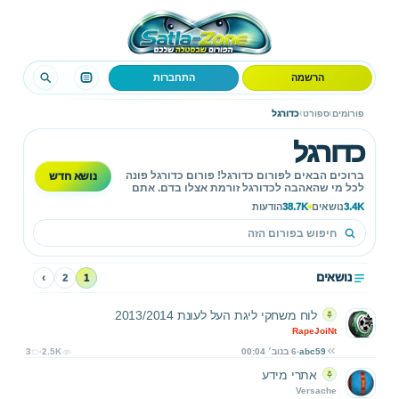
הרשמה
התחברות
›
›
פורומים
ספורט
כדורגל
כדורגל
נושא חדש
ברוכים הבאים לפורום כדורגל! פורום כדורגל פונה
לכל מי שהאהבה לכדורגל זורמת אצלו בדם. אתם
מוזמנים לכתוב על המשחקים השונים, על
3.4K
נושאים
38.7K
הודעות
השחקנים והמאמנים.
נושאים
›
2
1
לוח משחקי ליגת העל לעונת 2013/2014
RapeJoiNt
abc59
6 בנוב׳ 00:04
2.5K
3
אתרי מידע
Versache