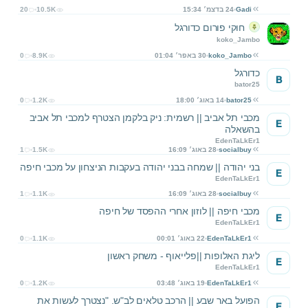
Gadi
24 בדצמ׳ 15:34
10.5K
20
חוקי פורום כדורגל
koko_Jambo
koko_Jambo
30 באפר׳ 01:04
8.9K
0
כדורגל
B
bator25
bator25
14 באוג׳ 18:00
1.2K
0
מכבי תל אביב || רשמית: ניק בלקמן הצטרף למכבי תל אביב
E
בהשאלה
EdenTaLkEr1
socialbuy
28 באוג׳ 16:09
1.5K
1
בני יהודה || שמחה בבני יהודה בעקבות הניצחון על מכבי חיפה
E
EdenTaLkEr1
socialbuy
28 באוג׳ 16:09
1.1K
1
מכבי חיפה || לוזון אחרי ההפסד של חיפה
E
EdenTaLkEr1
EdenTaLkEr1
22 באוג׳ 00:01
1.1K
0
ליגת האלופות ||פלייאוף - משחק ראשון
E
EdenTaLkEr1
EdenTaLkEr1
19 באוג׳ 03:48
1.2K
0
הפועל באר שבע || הרכב טלאים לב"ש. "נצטרך לעשות את
E