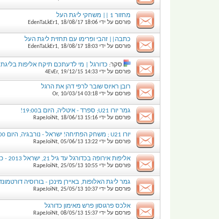
מחזור 1 || משחקי ליגת העל
פורסם על ידי
18:06
18/08/17
,
EdenTaLkEr1
כתבה|| זהבי ופרימו עם תחזית ליגת העל
פורסם על ידי
18:03
18/08/17
,
EdenTaLkEr1
סקר:
כדורגל | מי לדעתכם תיקח אליפות בליגת
פורסם על ידי
14:33
19/12/15
,
4EvEr
רובן ראיוס שובר לרפי דהן את הרגל
פורסם על ידי
03:18
10/03/14
,
Or
גמר יורו U21; ספרד - איטליה, היום ב19:00!
פורסם על ידי
15:16
18/06/13
,
RapeJoiNt
יורו U21 ; משחק הפתיחה! ישראל - נורבגיה, היום 19:00
פורסם על ידי
13:22
05/06/13
,
RapeJoiNt
אליפות אירופה בכדורגל עד גיל 21, ישראל 2013 - כל המידע
פורסם על ידי
10:55
25/05/13
,
RapeJoiNt
גמר ליגת האלופות, באיירן מינכן - בורוסיה דורטמונד; היום
פורסם על ידי
10:37
25/05/13
,
RapeJoiNt
אלכס פרגוסון פרש מאימון כדורגל
פורסם על ידי
15:37
08/05/13
,
RapeJoiNt