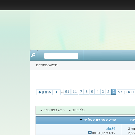
חיפוש מתקדם
...
51
11
7
6
5
4
3
2
1
אחרון
כלי פורום
חפש בפורום זה
ות
הודעה אחרונה על ידי
: 3
abc59
00:04
06/11/15,