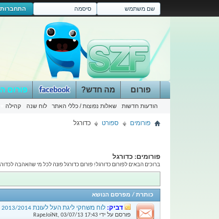
התחברות
פורום
מה חדש?
פורום ה
הודעות חדשות
שאלות נפוצות / כללי האתר
לוח שנה
קהילה
פורומים
ספורט
כדורגל
פורומים:
כדורגל
ברוכים הבאים לפורום כדורגל! פורום כדורגל פונה לכל מי שהאהבה לכדור
כותרת
/
מפרסם הנושא
דביק:
לוח משחקי ליגת העל לעונת 2013/2014
פורסם על ידי
17:43
03/07/13
,
RapeJoiNt