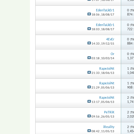
19:07
18/08/17,
: 0
EdenTaLkEr1
8
18:06
18/08/17,
: 0
EdenTaLkEr1
7
18:03
18/08/17,
: 0
4EvEr
8
14:33
19/12/15,
: 0
Or
03:18
10/03/14,
: 1
RapeJoiNt
21:33
18/06/13,
: 1
RapeJoiNt
9
21:29
05/06/13,
: 2
RapeJoiNt
13:17
05/06/13,
: 2
PeTRiK
09:56
26/05/13,
: 2
iReality
08:42
11/05/13,