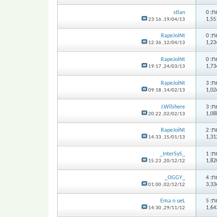
: 0
stlan
23:16
19/04/13,
: 0
RapeJoiNt
12:36
12/04/13,
: 0
RapeJoiNt
19:17
24/03/13,
: 3
RapeJoiNt
09:18
14/02/13,
: 3
J.Wilshere
20:22
02/02/13,
: 2
RapeJoiNt
14:33
15/01/13,
: 1
_InterSyS_
15:23
20/12/12,
: 4
_OGGY_
01:00
02/12/12,
: 5
Ema n ueL
14:30
29/11/12,