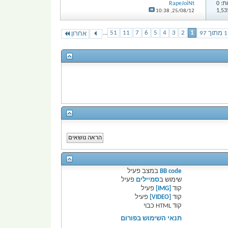
: 0
RapeJoiNt
10:38
25/08/12,
...
51
11
7
6
5
4
3
2
1
אחרון
BB code
במצב
פעיל
שימוש ב
סמיילים
פעיל
קוד
[IMG]
פעיל
קוד
[VIDEO]
פעיל
קוד HTML
כבוי
תנאי השימוש בפורום