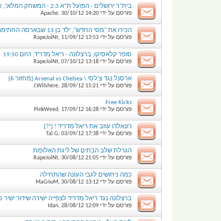
בית"ר ירושלים - הפועל ת"א 2:3 - המשחק המלא!, 29.10.12
פורסם על ידי
14:20
30/10/12
,
Apache
הכירו את "מסי החדש", ילד בן 13 שבארסה החתימה
פורסם על ידי
13:53
11/09/12
,
RapeJoiNt
סופר קלאסיקו; ברצלונה - ריאל מדריד, היום 19:50
פורסם על ידי
13:18
07/10/12
,
RapeJoiNt
ארסנל נגד צ'לסי \ Arsenal vs Chelsea {מחזור 6}
פורסם על ידי
15:21
28/09/12
,
J.Wilshere
Free Kicks
פורסם על ידי
16:28
17/09/12
,
PinkWeed
רונאלדו עוזב את ריאל מדריד ! [!?]
פורסם על ידי
17:38
03/09/12
,
Tal G
הגרלת שלב הבתים של ליגת האלופות
פורסם על ידי
21:05
30/08/12
,
RapeJoiNt
כמה ניחושים לגבי העונה שהתחילה
פורסם על ידי
13:12
30/08/12
,
MaGnuM
ברצלונה נגד ריאל מדריד לצפייה ישירה שידור ישיר סופ
פורסם על ידי
12:09
28/08/12
,
Idan