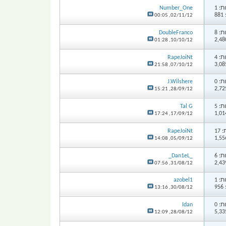
: 1
Number_One
8
00:05
02/11/12,
: 8
DoubleFranco
01:28
10/10/12,
: 4
RapeJoiNt
21:58
07/10/12,
: 0
J.Wilshere
15:21
28/09/12,
: 5
Tal G
17:24
17/09/12,
17
RapeJoiNt
14:08
05/09/12,
: 6
_Dan1eL_
07:56
31/08/12,
: 1
azobel1
9
13:16
30/08/12,
: 0
Idan
12:09
28/08/12,