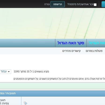
זכור אותי
שכחת סיסמה?
הרשמה
עזרה
אח הגדול
סקר האח הגדול
פעולות בפורום
קישורים מהירים
עמוד 1 מתוך 97
מציג נושאים 1 ל 35 מתוך 3390
גל זורמת אצלו בדם. אתם מוזמנים לכתוב על המשחקים השונים, על השחקנים והמאמנים.
תגובות
/
צפי
תגובות
צפיות: 2,538