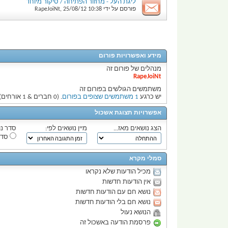
ליגת העל - מחזור הפתיחה / סיקור מיוחד
פורסם על ידי
10:38
25/08/12
,
RapeJoiNt
מידע ואפשרויות פורום
מנהלים של פורום זה
RapeJoiNt
משתמשים הגולשים בפורום זה
יש כרגע
1 משתמשים שצופים בפורום
. (0 חברים & 1 אורחים)
אפשרויות תצוגת אשכול
הצג נושאים מאז...
מיין נושאים לפי:
סדר נו
סדר
סמלי מקרא
מכיל הודעות שלא נקראו
אין הודעות חדשות
נושא חם עם הודעות חדשות
נושא חם בלי הודעות חדשות
הנושא נעול
פרסמת הודעה באשכול זה