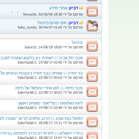
דביק:
אתרי מידע
2
1
פורסם על ידי
18:38
02/06/06
,
Versache
דביק:
חוקי פורום כדורגל
פורסם על ידי
01:04
30/04/07
,
koko_Jambo
כדורגל
פורסם על ידי
18:00
14/08/18
,
bator25
מכבי תל אביב || רשמית: ניק בלקמן הצטרף למכב
פורסם על ידי
03:40
19/08/17
,
EdenTaLkEr1
בני יהודה || שמחה בבני יהודה בעקבות הניצחון על
פורסם על ידי
00:03
22/08/17
,
EdenTaLkEr1
מכבי חיפה || לוזון אחרי ההפסד של חיפה
פורסם על ידי
00:01
22/08/17
,
EdenTaLkEr1
ליגת האלופות ||פלייאוף - משחק ראשון
פורסם על ידי
03:48
19/08/17
,
EdenTaLkEr1
הפועל באר שבע || הרכב טלאים לב"ש. "נצטרך לעש
פורסם על ידי
19:11
18/08/17
,
EdenTaLkEr1
בית"ר ירושלים || לינדסי רוז בדרך לחתימה בבית"ר 
פורסם על ידי
19:07
18/08/17
,
EdenTaLkEr1