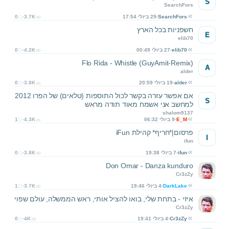
S
SearchFors
SearchFors
29 ביולי 17:54
3.7K
0
חשפניות בכל הארץ
E
elib70
elib70
27 ביולי 00:49
4.2K
0
Flo Rida - Whistle (GuyAmit-Remix)
A
alder
alder
19 ביולי 20:59
3.8K
0
אם אפשר עזרה בקשר לכול התוספות (טלאים) של הפרו 2012
S
למחשב אני אשמח מאוד תודה מראש
shalom9137
E_M
9 ביולי 06:32
4.3K
1
פרסום|*חריף* קהילת iFun
I
ifun
ifun
7 ביולי 19:38
3.8K
0
Don Omar - Danza kunduro
Cr3zZy
DarkLake
4 ביולי 19:46
3.7K
1
איזי - בתחת שלי, בואו להציל אותי, ראש הממשלה, עולם שפוי
Cr3zZy
Cr3zZy
4 ביולי 19:41
4K
0