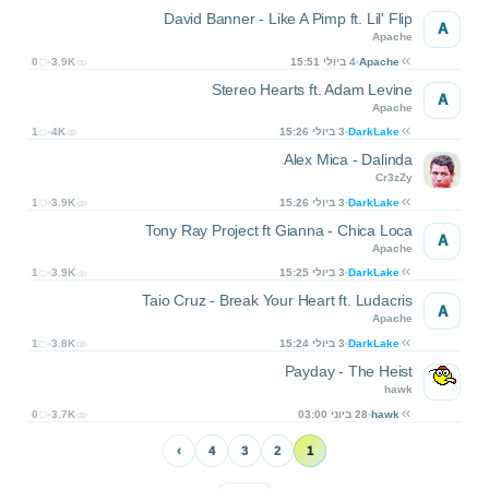
David Banner - Like A Pimp ft. Lil' Flip
A
Apache
Apache
4 ביולי 15:51
3.9K
0
Stereo Hearts ft. Adam Levine
A
Apache
DarkLake
3 ביולי 15:26
4K
1
Alex Mica - Dalinda
Cr3zZy
DarkLake
3 ביולי 15:26
3.9K
1
Tony Ray Project ft Gianna - Chica Loca
A
Apache
DarkLake
3 ביולי 15:25
3.9K
1
Taio Cruz - Break Your Heart ft. Ludacris
A
Apache
DarkLake
3 ביולי 15:24
3.8K
1
Payday - The Heist
hawk
hawk
28 ביוני 03:00
3.7K
0
›
4
3
2
1