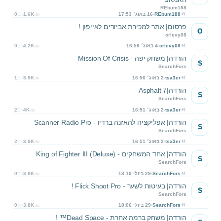
REbum188
REbum188
16 באוג׳ 17:53
1.6K
0
פרסום| אתר למכירת אביזרים לאייפון !
O
orlevy08
orlevy08
4 באוג׳ 16:59
4.2K
0
הורדה| משחק יפה - Mission Of Crisis
S
SearchFors
tsa3er
2 באוג׳ 16:56
3.9K
1
הורדה|Asphalt 7
S
SearchFors
tsa3er
2 באוג׳ 16:51
4K
2
הורדה| אפליקציה להאזנה ברדיו - Scanner Radio Pro
S
SearchFors
tsa3er
2 באוג׳ 16:51
3.9K
2
הורדה| אחד המשחקים - King of Fighter III (Deluxe)
S
SearchFors
SearchFors
29 ביולי 18:19
3.8K
0
הורדה| בעיטות לשער - Flick Shoot Pro !
S
SearchFors
SearchFors
29 ביולי 18:06
3.8K
0
הורדה| משחק ברמה אחרת - Dead Space™ !