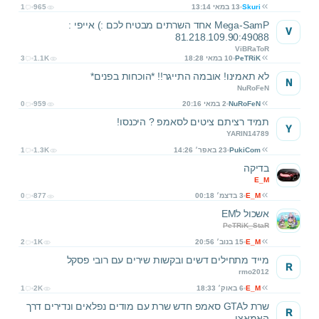
Skuri
13 במאי 13:14
965
1
Mega-SamP אחד השרתים מבטיח לכם :) אייפי :
V
81.218.109.90:49088
ViBRaToR
PeTRiK
10 במאי 18:28
1.1K
3
לא תאמינו! אובמה התייגר!! *הוכחות בפנים*
N
NuRoFeN
NuRoFeN
2 במאי 20:16
959
0
תמיד רציתם ציטים לסאמפ ? היכנסו!
Y
YARIN14789
PukiCom
23 באפר׳ 14:26
1.3K
1
בדיקה
E_M
E_M
3 בדצמ׳ 00:18
877
0
אשכול לEM
PeTRiK_StaR
E_M
15 בנוב׳ 20:56
1K
2
מייד מתחילים דשים ובקשות שירים עם רובי פסקל
R
rmo2012
E_M
6 באוק׳ 18:33
2K
1
שרת לGTA סאמפ חדש שרת עם מודים נפלאים ונדירים דרך
R
האמאצי