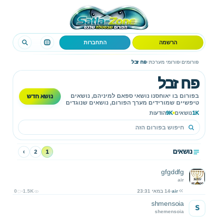
הרשמה
התחברות
›
›
פורומים
פורומי מערכת
פח זבל
פח זבל
נושא חדש
בפורום בו יאוחסנו נושאי ספאם למיניהם, נושאים
טיפשיים שמורידים מערך הפורום, נושאים שנוגדים
את כללי האתר וכו'...
1K
נושאים
9K
הודעות
נושאים
›
2
1
gfgddfg
air
air
14 במאי 23:31
1.5K
0
shmensoia
S
shemensoia