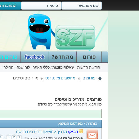
התחברות
פורום
מה חדש?
פורום ה
הודעות חדשות
שאלות נפוצות / כללי האתר
לוח שנה
קהילה
פורומים
מחשבים ואינטרנט
מדריכים וטיפים
פורומים:
מדריכים וטיפים
כאן תביאו את כל מה שקשור למדריכים וטיפים
כותרת
/
מפרסם הנושא
דביק:
מדריך למציאת דרייברים ברשת
4
...
3
2
1
פורסם על ידי
02:04
26/11/05
,
Elicomp