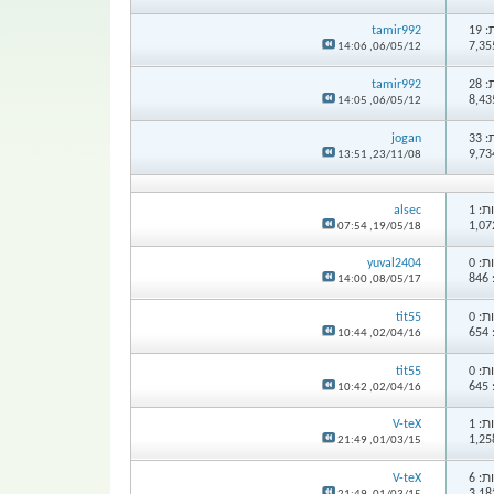
19
tamir992
14:06
06/05/12,
28
tamir992
14:05
06/05/12,
33
jogan
13:51
23/11/08,
: 1
alsec
07:54
19/05/18,
: 0
yuval2404
8
14:00
08/05/17,
: 0
tit55
6
10:44
02/04/16,
: 0
tit55
6
10:42
02/04/16,
: 1
V-teX
21:49
01/03/15,
: 6
V-teX