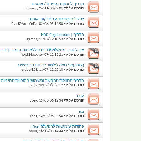
מדריך להתקנת גופנים / פונטים
פורסם על ידי
02:01
26/11/05
,
Elicomp
צלצולים בחינם :P לסלקום ואורנג'
פורסם על ידי
14:50
02/08/05
,
BlacK^Anac0nDa
מדריך | HDD Regenerator
פורסם על ידי
10:53
17/07/12
,
games
איך להוריד מ:fileflyer בחינם ללא תוכנה מדריך נדיר
פורסם על ידי
13:21
16/07/12
,
xxxBIGxxx
[עזרה]אני רוצה לילמוד ליבנות דף פישינג
פורסם על ידי
22:10
11/07/12
,
grober123
מדריך תחזוקת המחשב והשימוש בתוכנות החיוניות 
פורסם על ידי
אפולו
,
20/02/08
12:52
עזרה
פורסם על ידי
12:34
15/03/06
,
apex
icq
פורסם על ידי
22:50
13/04/06
,
The1
פקודות שימושיות להפעלה(Run).
פורסם על ידי
14:44
18/12/05
,
w00t