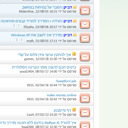
דביק:
הסבר על בטיחות במחשב
פורסם על ידי
16:31
22/08/05
,
KilderSlive
דביק:
הורדה + המדריך להוריד קבצים מהתוכנה -lashFXP
2
1
פורסם על ידי
20:57
23/08/06
,
Eliyahu
דביק:
מדריך איך לעצב את Windows XP
2
1
פורסם על ידי
17:11
31/08/05
,
myth
איך להתקין ערוצי עידן פלוס על קודי
פורסם על ידי
15:30
12/03/18
,
games
כרטיס חכם להגנה מפני הקרינה הסלולרית
פורסם על ידי
14:00
08/05/17
,
yuval2404
TweetforCash
פורסם על ידי
10:44
02/04/16
,
tit55
make money online
פורסם על ידי
10:42
02/04/16
,
tit55
דף פייסבוק
פורסם על ידי
14:20
07/02/13
,
CasH
איך להוריד מ:fileflyer בחינם ללא תוכנה מדריך נדיר :)
פורסם על ידי
12:30
08/07/12
,
Yuval300