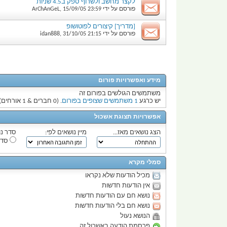
לקצר מחשב ולשרוף ספק ב4.5 שניות
פורסם על ידי
23:59
15/09/05
,
ArChAnGeL
[מדריך] קיצורים לפוטושופ
פורסם על ידי
21:15
31/10/05
,
idan888
מידע ואפשרויות פורום
משתמשים הגולשים בפורום זה
יש כרגע
1 משתמשים שצופים בפורום
. (0 חברים & 1 אורחים)
אפשרויות תצוגת אשכול
הצג נושאים מאז...
מיין נושאים לפי:
סדר נו
סדר
סמלי מקרא
מכיל הודעות שלא נקראו
אין הודעות חדשות
נושא חם עם הודעות חדשות
נושא חם בלי הודעות חדשות
הנושא נעול
פרסמת הודעה באשכול זה