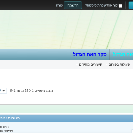
זכור אותי
שכחת סיסמה?
הרשמה
עזרה
אח הגדול
סקר האח הגדול
פעולות בפורום
קישורים מהירים
עמ
מציג נושאים 1 ל 35 מתוך 541
תגובות
/
צפי
תגובות: 
צפיות: 12,010