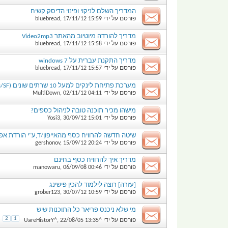
המדריך השלם לניקוי ופינוי הדיסק קשיח
פורסם על ידי
15:59
17/11/12
,
bluebread
מדריך להורדה מיוטיוב מהאתר Video2mp3
פורסם על ידי
15:58
17/11/12
,
bluebread
מדריך התקנת עברית על windows 7
פורסם על ידי
15:57
17/11/12
,
bluebread
מערכת פתיחת לינקים למעל 10 שרתים שונים (FF/RS/TB/UL/EB/SF ועוד הרבה אחרים).
פורסם על ידי
04:11
02/11/12
,
MultiDown
מישהו מכיר תוכנה טובה לניהול כספים?
פורסם על ידי
15:01
30/09/12
,
Yosi3
שיטה חדשה להרוויח כסף מהאייפון/ד,ע"י הורדת אפליקציות 
פורסם על ידי
20:24
15/09/12
,
gershonov
מדריך איך להרוויח כסף בחינם
פורסם על ידי
00:46
06/09/08
,
manowaru
[עזרה] רוצה לילמוד להכין פישינג
פורסם על ידי
10:59
30/07/12
,
grober123
מי שלא ניכנס פריאר כל התוכנות שיש
2
1
פורסם על ידי
^UareHistorY^
13:35
22/08/05
,