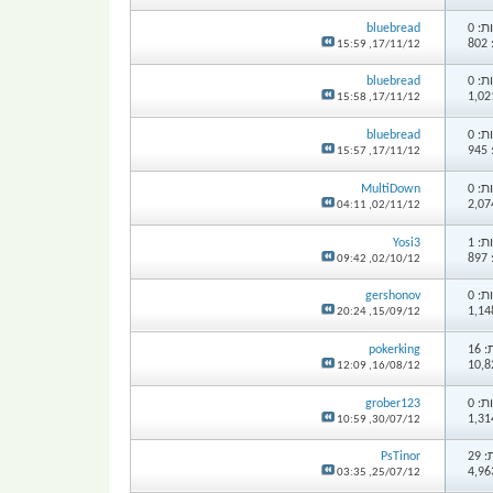
: 0
bluebread
8
15:59
17/11/12,
: 0
bluebread
15:58
17/11/12,
: 0
bluebread
9
15:57
17/11/12,
: 0
MultiDown
04:11
02/11/12,
: 1
Yosi3
8
09:42
02/10/12,
: 0
gershonov
20:24
15/09/12,
16
pokerking
12:09
16/08/12,
: 0
grober123
10:59
30/07/12,
29
PsTinor
03:35
25/07/12,