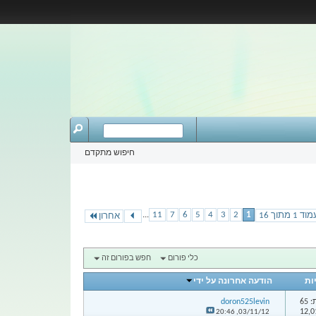
חיפוש מתקדם
...
11
7
6
5
4
3
2
1
וד 1 מתוך 16
אחרון
כלי פורום
חפש בפורום זה
ות
הודעה אחרונה על ידי
65
doron525levin
20:46
03/11/12,