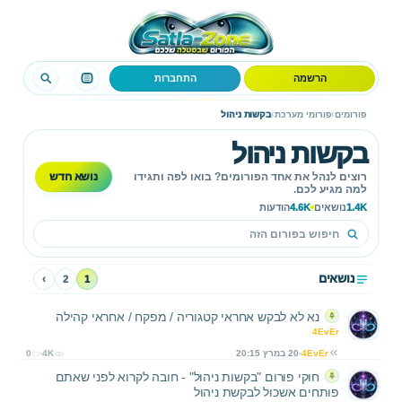
הרשמה
התחברות
›
›
פורומים
פורומי מערכת
בקשות ניהול
בקשות ניהול
נושא חדש
רוצים לנהל את אחד הפורומים? בואו לפה ותגידו
למה מגיע לכם.
1.4K
נושאים
4.6K
הודעות
נושאים
›
2
1
נא לא לבקש אחראי קטגוריה / מפקח / אחראי קהילה
4EvEr
4EvEr
20 במרץ 20:15
4K
0
חוקי פורום "בקשות ניהול" - חובה לקרוא לפני שאתם
פותחים אשכול לבקשת ניהול