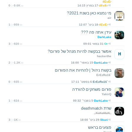
4EvEr
4EvEr
17 במרץ 14:15
9.6K
0
מי נמצא כאן בשנת 2021?
air
4EvEr
18 בינו׳ 12:07
959
1
עידן אתה פה ???
DarkLake
Or
31 במאי 09:01
920
3
אפשר בבקשה להיות מנהל של פורום?
H
hackerthe
DarkLake
15 באפר׳ 16:00
1.2K
2
בקשת ניהול | להחיות את הפוורום
ErEzRo16`
ErEzRo16`
6 בספט׳ 17:11
935
0
פורום משחקים להורדה
YakirQ
DarkLake
5 בפבר׳ 00:32
824
1
שרת deathmatch
_KoKoMaN_
Skuri
29 בינו׳ 18:00
1K
3
פצועים בראש