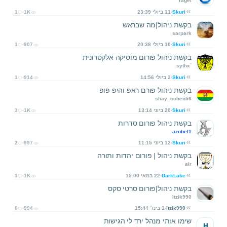
Yagel
Skuri
11 ביולי 23:39
1K
1
בקשת ניהול|מה שבראש
sarpark
Skuri
10 ביולי 20:38
907
1
בקשת ניהול פורום מוסיקה אלקטרונית
sythx`
Skuri
2 ביולי 14:56
914
1
בקשת ניהול פורם ראפ והיפ פופ
shay_cohen56
Skuri
20 ביוני 13:14
1K
3
בקשת ניהול פורום סדרות
azobel1
Skuri
12 ביוני 11:15
997
2
בקשת ניהול | פורום יהדות ותורה
air
DarkLake
22 במאי 15:00
1K
3
בקשת ניהול|פורום סרטי סקס
Itzik990
Itzik990
1 בינו׳ 15:44
994
0
שימו אותי מנהל ירד לי הגישות
H