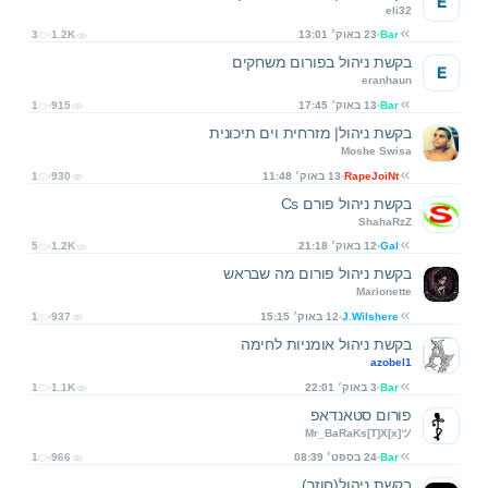
E
eli32
Bar
23 באוק׳ 13:01
1.2K
3
בקשת ניהול בפורום משחקים
E
eranhaun
Bar
13 באוק׳ 17:45
915
1
בקשת ניהול| מזרחית וים תיכונית
Moshe Swisa
RapeJoiNt
13 באוק׳ 11:48
930
1
בקשת ניהול פורם Cs
ShahaRzZ
Gal
12 באוק׳ 21:18
1.2K
5
בקשת ניהול פורום מה שבראש
Marionette
J.Wilshere
12 באוק׳ 15:15
937
1
בקשת ניהול אומניות לחימה
azobel1
Bar
3 באוק׳ 22:01
1.1K
1
פורום סטאנדאפ
Mr_BaRaKs[T]X[x]ツ
Bar
24 בספט׳ 08:39
966
1
בקשת ניהול(חוזר)