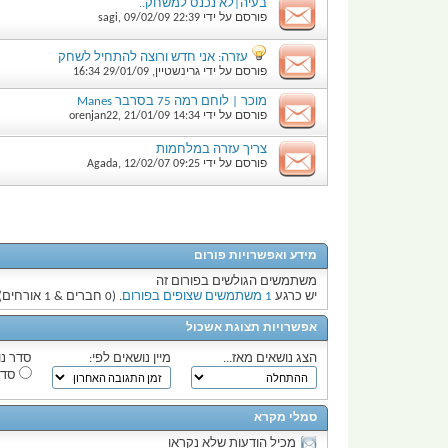
בעיה|לא נכנס למשחק..
פורסם על ידי
22:39
09/02/09
,
sagi
עזרה: אני חדש ורוצה להתחיל לשחק
פורסם על ידי
גרינשטיין
,
29/01/09
16:34
מוכר | לוחם רמה 75 בסרבר Manes
פורסם על ידי
14:34
21/01/09
,
orenjan22
צריך עזרה במלחמות
פורסם על ידי
09:25
12/02/07
,
Agada
מידע ואפשרויות פורום
משתמשים הגולשים בפורום זה
יש כרגע
1 משתמשים שצופים בפורום
. (0 חברים & 1 אורחים)
אפשרויות תצוגת אשכול
הצג נושאים מאז...
מיין נושאים לפי:
סדר נו
סדר
סמלי מקרא
מכיל הודעות שלא נקראו