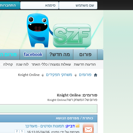
התחברות
פורום
מה חדש?
פורום ה
הודעות חדשות
שאלות נפוצות / כללי האתר
לוח שנה
קהילה
פורומים
משחקי תפקידים
Knight Online
פורומים:
Knight Online
פורום של המשחק רשת Knight Online
כותרת
/
מפרסם הנושא
דביק:
תמונות וסרטים - מעודכן!
2
1
פורסם על ידי
נתיניו
,
05/04/06
16:13