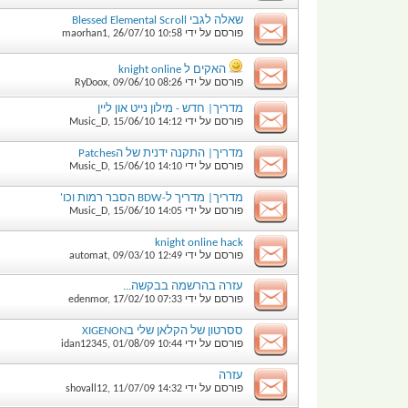
שאלה לגבי Blessed Elemental Scroll
פורסם על ידי
10:58
26/07/10
,
maorhan1
האקים ל knight online
פורסם על ידי
08:26
09/06/10
,
RyDoox
מדריך| חדש - מילון נייט און ליין
פורסם על ידי
14:12
15/06/10
,
Music_D
מדריך| התקנה ידנית של הPatches
פורסם על ידי
14:10
15/06/10
,
Music_D
מדריך| מדריך ל-BDW הסבר רמות וכו'
פורסם על ידי
14:05
15/06/10
,
Music_D
knight online hack
פורסם על ידי
12:49
09/03/10
,
automat
עזרה בהרשמה בבקשה...
פורסם על ידי
07:33
17/02/10
,
edenmor
ססרטון של הקלאן שלי בXIGENON
פורסם על ידי
10:44
01/08/09
,
idan12345
עזרה
פורסם על ידי
14:32
11/07/09
,
shovall12