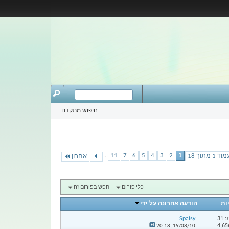
חיפוש מתקדם
...
11
7
6
5
4
3
2
1
וד 1 מתוך 18
אחרון
כלי פורום
חפש בפורום זה
ות
הודעה אחרונה על ידי
31
Spaisy
20:18
19/08/10,