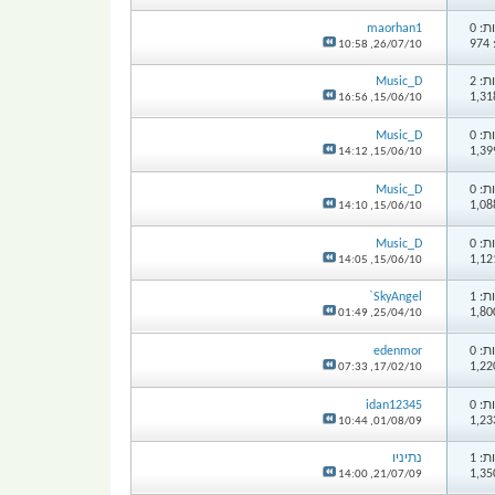
: 0
maorhan1
9
10:58
26/07/10,
: 2
Music_D
16:56
15/06/10,
: 0
Music_D
14:12
15/06/10,
: 0
Music_D
14:10
15/06/10,
: 0
Music_D
14:05
15/06/10,
: 1
SkyAngel`
01:49
25/04/10,
: 0
edenmor
07:33
17/02/10,
: 0
idan12345
10:44
01/08/09,
: 1
נתיניו
14:00
21/07/09,