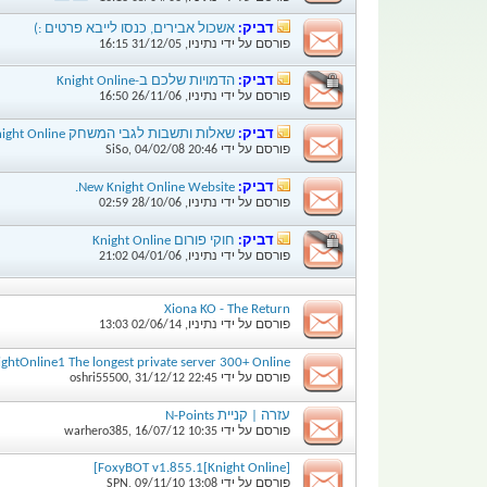
דביק:
אשכול אבירים, כנסו לייבא פרטים :)
פורסם על ידי
נתיניו
,
31/12/05
16:15
דביק:
הדמויות שלכם ב-Knight Online
פורסם על ידי
נתיניו
,
26/11/06
16:50
דביק:
שאלות ותשבות לגבי המשחק Knight Online
פורסם על ידי
20:46
04/02/08
,
SiSo
דביק:
New Knight Online Website.
פורסם על ידי
נתיניו
,
28/10/06
02:59
דביק:
חוקי פורום Knight Online
פורסם על ידי
נתיניו
,
04/01/06
21:02
Xiona KO - The Return
פורסם על ידי
נתיניו
,
02/06/14
13:03
ghtOnline1 The longest private server 300+ Online !
פורסם על ידי
22:45
31/12/12
,
oshri55500
עזרה | קניית N-Points
פורסם על ידי
10:35
16/07/12
,
warhero385
[Knight Online]FoxyBOT v1.855.1]
פורסם על ידי
13:08
09/11/10
,
SPN