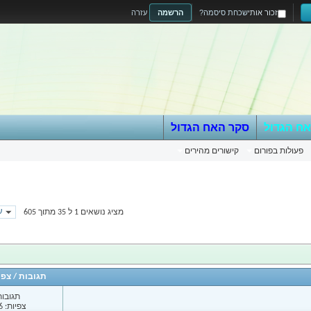
זכור אותי
שכחת סיסמה?
הרשמה
עזרה
אח הגדול
סקר האח הגדול
פעולות בפורום
קישורים מהירים
עמ
מציג נושאים 1 ל 35 מתוך 605
תגובות
/
צפי
תגובות: 
צפיות: 4,656