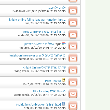
ילדים ילדים...
פורסם על ידי
אוראל בן-חיים
,
07/08/09
05:46
בעיה|knight online fail to load apr function
פורסם על ידי
20:09
23/06/09
,
iluz
עזרה | צריך מישהו שיעזור ב Ares
פורסם על ידי
00:37
24/06/09
,
matan30
סקר:
שאלות בנושא המישחק
פורסם על ידי
14:01
16/02/10
,
Amit395
מי שרוצה צ'יטים ל knight online server ares
פורסם על ידי
18:42
08/03/10
,
automat
שרת l שרת ישראלי Knight Online
פורסם על ידי
02:21
13/06/09
,
WingDream
PezZ - KO4U
פורסם על ידי
12:09
02/09/11
,
PezZ
NusKO שרת PK \ Farming
פורסם על ידי
16:44
14/06/11
,
yotambenda
[KO] MultiClient/Unblocker (1855)
פורסם על ידי
13:07
09/11/10
,
SPN