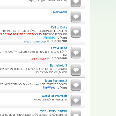
https://i.imgur.com/BwJaee9.png
Overwatch
Call of Duty
פורום לסדרת המשחק
המשחקים המוצלחת.
כל בעיה טכנית הקשורה למשחק נא
מנהלים:
Almightyz
תתי-פורומים:
COD תמיכה טכנית
Left 4 Dead
להלן רשימת דיונים בפורום d
ועוד.
תתי-פורומים:
Left 4 Dead 2
Battlefield 3
חדשות, שאלות, תמיכה וכו'...
Team Fortress 2
ברוכים הבאים לפורום Team Fortress 2. כאן תוכלו לשאול שאלות, לקרוא מדריכים, ולדון על המשחק.
מנהלים:
PinkWeed
World Of Warcraft
פורום המיועד למשחק WOW.
משחקי רשת - כללי
פה תוכלו לפתוח נושאים על כל המשחקים שהם לא פורום ב