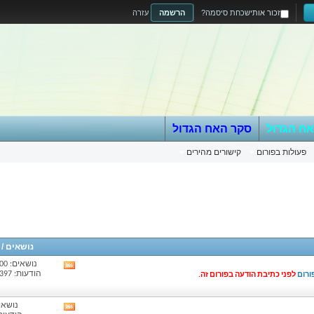
זכור אותי
שכחת סיסמה?
הרשמה
עזרה
אח הגדול
סקר האח הגדול
פעולות בפורום
קישורים מהירים
נושאים /
נושאים: 14,900
View
הודעות: 262,397
ורום
לפני כתיבת הודעה בפורום זה.
this
forum's
RSS
נושאים
View
feed