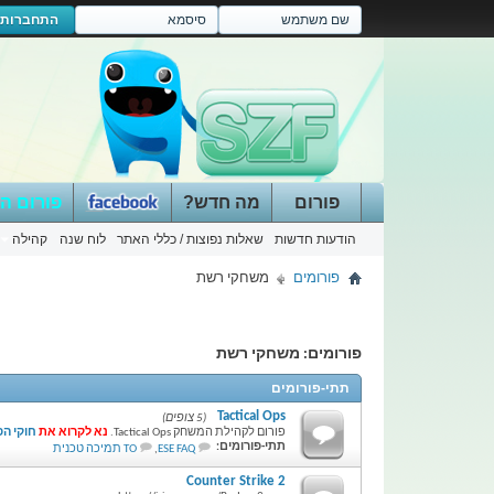
התחברות
פורום
מה חדש?
פורום ה
הודעות חדשות
שאלות נפוצות / כללי האתר
לוח שנה
קהילה
פורומים
משחקי רשת
פורומים:
משחקי רשת
תתי-פורומים
Tactical Ops
(5 צופים)
פורום לקהילת המשחק Tactical Ops.
נא לקרוא את
חוקי הפ
תתי-פורומים:
ESE FAQ
,
TO תמיכה טכנית
Counter Strike 2