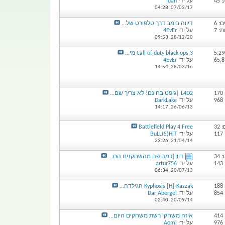
45
על ידי
Idan
04:28
07/03/17,
: 6
דיווה בומב דרך טלפורט של...
: 7
על ידי
4EvEr
09:53
28/12/20,
Call of duty black ops 3 מי...
על ידי
4EvEr
14:54
28/03/16,
1
L4D2 |גיפט בחינם! לא צריך שם...
9
על ידי
DarkLake
14:17
26/06/13,
32
Battlefield Play 4 Free
1
על ידי
BuLL(S)HiT
23:26
21/04/14,
34
דיון|כמה פה מהשחקנים הם...
1
על ידי
artur756
06:34
20/07/13,
1
Kyphosis [H]-Kazzak הגילדה...
8
על ידי
Bar Abergel
02:40
20/09/14,
4
איזה משחקי רשת משחקים היום...
9
על ידי
Aomi