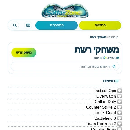
הרשמה
התחברות
›
›
פורומים
משחקי רשת
משחקי רשת
נושא חדש
0
נושאים
0
הודעות
נושאים
Tactical Ops
Overwatch
Call of Duty
Counter Strike 2
Left 4 Dead
Battlefield 3
Team Fortress 2
Combat Arms