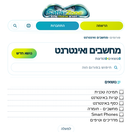
הרשמה
התחברות
›
›
פורומים
מחשבים ואינטרנט
מחשבים ואינטרנט
נושא חדש
0
נושאים
0
הודעות
נושאים
תמיכה טכנית
קניות באינטרנט
כסף באינטרנט
מחשבים - חומרה
Smart Phones
מדריכים וטיפים
למעלה