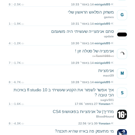
mirigold95
14 באפר׳ 10:33
2.5K
8
משחק הפלאש הראשון שלי
G
games
mirigold95
14 באפר׳ 10:31
1.9K
1
סתם אנימצייה שעשיתי היה משעמם
update
mirigold95
14 באפר׳ 10:30
1.2K
4
אנימציה של סטלה זון !
::»Tami®350«::
mirigold95
14 באפר׳ 10:29
1.7K
7
אנימציות
M
mact39
mirigold95
14 באפר׳ 10:28
6.7K
8
איך אפשר לשמור את הקטע שעשיתי ב fl studio 10 באיכות
S
הכי טובה ?
sagiv501
Yonatan
27 בספט׳ 17:06
1.6K
1
מדריך| על אנימציות בפוטושופ CS4
BloodHound
Yonatan
30 ביוני 22:56
4.3K
8
מי מתעסק פה באיזו שהיא תוכנה?