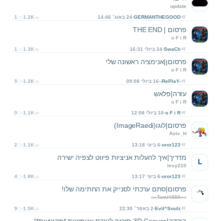
update
GERMANTHEGOOD
24 באוג׳ 14:46
1.2K
1
פרסום | THE END
o F i R
SwaCh
24 ביולי 16:31
1.3K
1
פרסוםן|אנימציה ראשונה שלי
o F i R
-RePlaY-
16 ביולי 09:08
1.2K
5
עזרה|פלאש
o F i R
o F i R
10 ביולי 12:08
1.1K
0
פרסום|לוגו(ImageRaedi)
Aviv_H
oror123
6 ביוני 13:18
1.1K
2
מדריך|איך להעלות אניציות פיווט לצפיה ישירה
L
levy210
oror123
6 ביוני 13:17
1.8K
4
פרסום|סתם ערכתי לסנייק את החתימה שלו!
::»Tami®350«::
Evil^Soulz
2 באפר׳ 22:30
1.5K
9