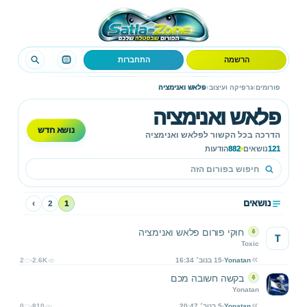
הרשמה
התחברות
›
›
פורומים
גרפיקה ועיצוב
פלאש ואנימציה
פלאש ואנימציה
נושא חדש
הדרכה בכל הקשור לפלאש ואנימציה
121
נושאים
882
הודעות
נושאים
›
2
1
חוקי פורום פלאש ואנימציה
T
Toxic
Yonatan
15 בנוב׳ 16:34
2.6K
2
בקשה חשובה מכם
Yonatan
Yonatan
5 בנוב׳ 20:47
810
0