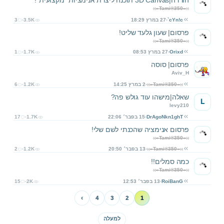
הורדה|3D Canvas תוכנה ליצרת אנימציות *מקצועית*!
::»Tami®350«::
`cYn!c
27 במרץ 18:29
3.5K
3
פרסום| שעון גלעד שליט!
::»Tami®350«::
Orixd
27 במרץ 08:53
1.7K
1
פרסום| סוסה
Aviv_H
::»Tami®350«::
2 במרץ 14:25
1.2K
6
שאלה|מישהו עוד גולש פה?
L
levy210
DrAgoNkn1ghT
15 בפבר׳ 22:06
1.7K
17
פרסום אנימציה שהכנתי לשם שלי!
::»Tami®350«::
::»Tami®350«::
13 בפבר׳ 20:50
1.2K
2
כמה סמלים!!
::»Tami®350«::
RoiBanG
13 בפבר׳ 12:53
2K
15
›
4
3
2
1
למעלה