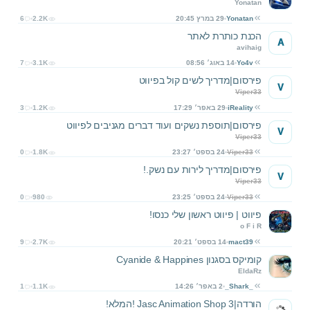
Yonatan
Yonatan
29 במרץ 20:45
2.2K
6
הכנת כותרת לאתר
A
avihaig
Yo4v
14 באוג׳ 08:56
3.1K
7
פירסום|מדריך לשים קול בפיווט
V
Viper33
iReality
29 באפר׳ 17:29
1.2K
3
פירסום|תוספת נשקים ועוד דברים מגניבים לפיווט
V
Viper33
Viper33
24 בספט׳ 23:27
1.8K
0
פירסום|מדריך לירות עם נשק.!
V
Viper33
Viper33
24 בספט׳ 23:25
980
0
פיווט | פיווט ראשון שלי כנסו!
o F i R
mact39
14 בספט׳ 20:21
2.7K
9
קומיקס בסגנון Cyanide & Happines
EldaRz
_Shark_
2 באפר׳ 14:26
1.1K
1
הורדה|Jasc Animation Shop 3 !המלא!