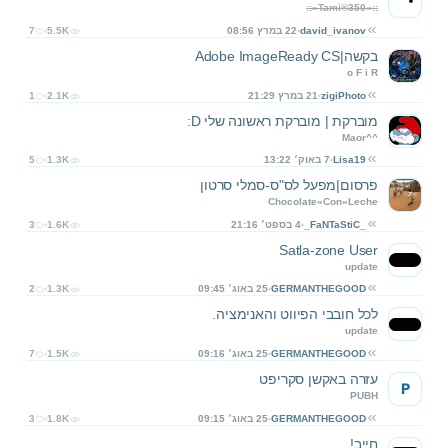
::»Tami®350«::
david_ivanov
22 במרץ 08:56
5.5K
7
בקשה|Adobe ImageReady CS
o F i R
zigiPhoto
21 במרץ 21:29
2.1K
1
מוברקת | מוברקת ראשונה שלי D:
Maor^^
Lisa19
7 באוק׳ 13:22
1.3K
5
פרסום|מפעל לס"ס-סמלי סרטון
Chocolate«Con»Leche
_FaNTaStiC_
4 בספט׳ 21:16
1.6K
3
Satla-zone User
update
GERMANTHEGOOD
25 באוג׳ 09:45
1.3K
2
לכל חובבי הפיווט והאנימציה.
update
GERMANTHEGOOD
25 באוג׳ 09:16
1.5K
7
עזרה באקשן סקריפט
P
PUBH
GERMANTHEGOOD
25 באוג׳ 09:15
1.8K
3
חייב!