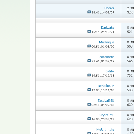
: 2
Hborer
18:41
14/05/09,
: 0
DarkLake
5
15:14
24/10/21,
: 0
MuUnique
5
00:51
01/08/20,
: 0
cocomens
5
21:41
01/02/19,
: 0
bidibk
7
14:51
17/12/18,
: 0
BenluluKun
5
17:03
15/11/18,
: 0
TacticalMU
6
02:11
04/02/18,
: 0
CrystalMu
6
16:00
23/09/17,
: 0
MuUltimate