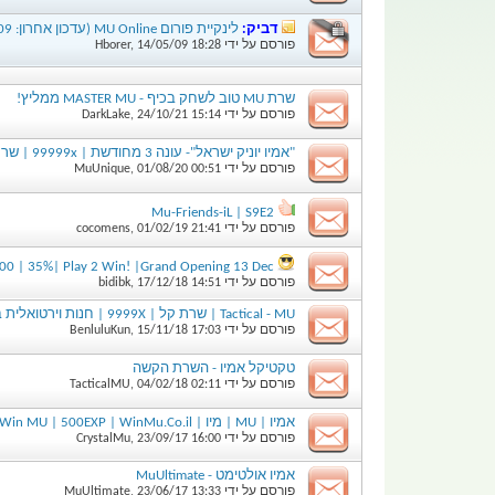
דביק:
לינקיית פורום MU Online (עדכון אחרון: 12.5.09)
פורסם על ידי
18:28
14/05/09
,
Hborer
שרת MU טוב לשחק בכיף - MASTER MU ממליץ!
פורסם על ידי
15:14
24/10/21
,
DarkLake
"אמיו יוניק ישראל"- עונה 3 מחודשת | 99999x | שרת קל וקשה בשרת אחד
פורסם על ידי
00:51
01/08/20
,
MuUnique
Mu-Friends-iL | S9E2
פורסם על ידי
21:41
01/02/19
,
cocomens
00 | 35%| Play 2 Win! |Grand Opening 13 Dec
פורסם על ידי
14:51
17/12/18
,
bidibk
Tactical - MU | שרת קל | 9999X | חנות וירטואלית בתוך השרת זמינה
פורסם על ידי
17:03
15/11/18
,
BenluluKun
טקטיקל אמיו - השרת הקשה
פורסם על ידי
02:11
04/02/18
,
TacticalMU
אמיו | MU | מיו | Win MU | 500EXP | WinMu.Co.il | ווין אמיו |קהילת האמיו | S2
פורסם על ידי
16:00
23/09/17
,
CrystalMu
אמיו אולטימט - MuUltimate
פורסם על ידי
13:33
23/06/17
,
MuUltimate