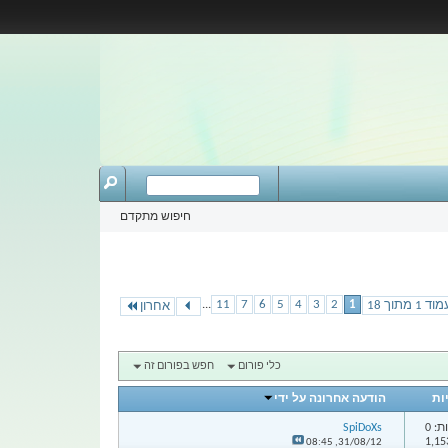
חיפוש מתקדם
...
11
7
6
5
4
3
2
1
וד 1 מתוך 18
אחרון
כלי פורום
חפש בפורום זה
ות
הודעה אחרונה על ידי
: 0
SpiDoXs
08:45
31/08/12,