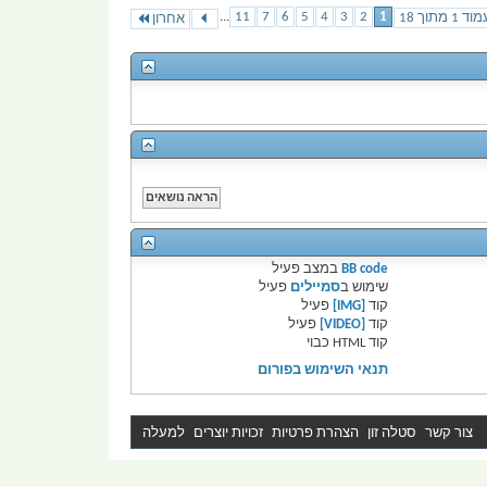
...
11
7
6
5
4
3
2
1
וד 1 מתוך 18
אחרון
BB code
במצב
פעיל
שימוש ב
סמיילים
פעיל
קוד
[IMG]
פעיל
קוד
[VIDEO]
פעיל
קוד HTML
כבוי
תנאי השימוש בפורום
צור קשר
סטלה זון
הצהרת פרטיות
זכויות יוצרים
למעלה