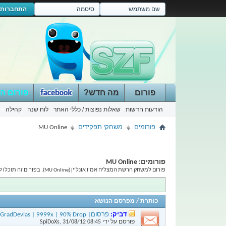
התחברות
פורום
מה חדש?
פורום ה
הודעות חדשות
שאלות נפוצות / כללי האתר
לוח שנה
קהילה
פורומים
משחקי תפקידים
MU Online
פורומים:
MU Online
פורום למשחק הרשת המצליח אמיו אונליין (MU Online), בפורום זה תוכלו לדון על כל הנושאים הקשורים למשחק.
כותרת
/
מפרסם הנושא
דביק:
פרסום| Phoniex-MU | Season 1 New | GrandArena | GradDevias | 9999x | 90% Drop
פורסם על ידי
08:45
31/08/12
,
SpiDoXs