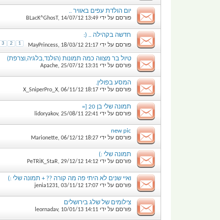
יום הולדת עפים באוויר ..
פורסם על ידי
13:49
14/07/12
,
BLacK^GhosT
חדשה בקהילה .. (:
3
2
1
פורסם על ידי
21:17
18/03/12
,
MayPrincess
טיול בר מצווה כמה תמונות (הולנד,בלגיה,וצרפת)
פורסם על ידי
13:31
25/07/12
,
Apache
המסע בפולין.
פורסם על ידי
18:17
06/11/12
,
X_SniperPro_X
תמונה שלי בן 20 [=
פורסם על ידי
22:41
25/08/11
,
lidoryakov
new pic
פורסם על ידי
18:27
06/12/12
,
Marionette
תמונה שלי :)
פורסם על ידי
14:12
29/12/12
,
PeTRiK_StaR
ואיי שנים לא היתי פה מה קורה ?? + תמונה שלי :)
פורסם על ידי
17:07
03/11/12
,
jenia1231
צילומים של שלג בירושלים
פורסם על ידי
14:11
10/01/13
,
leornadav