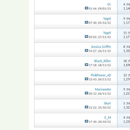
: 4
Or
01:46
09/01/13,
: 9
Yagel
07:30
05/12/12,
11
Yagel
20:02
27/11/12,
: 6
Jessica Griffin
14:27
26/11/12,
16
Black_Killer
17:18
18/11/12,
12
PinkPower_xD
23:43
06/11/12,
: 9
Marionette
20:12
06/11/12,
: 5
Skuri
12:22
31/10/12,
: 4
E_M
17:30
30/10/12,