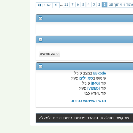
...
11
7
6
5
4
3
2
1
וד 1 מתוך 38
אחרון
BB code
במצב
פעיל
שימוש ב
סמיילים
פעיל
קוד
[IMG]
פעיל
קוד
[VIDEO]
פעיל
קוד HTML
כבוי
תנאי השימוש בפורום
צור קשר
סטלה זון
הצהרת פרטיות
זכויות יוצרים
למעלה