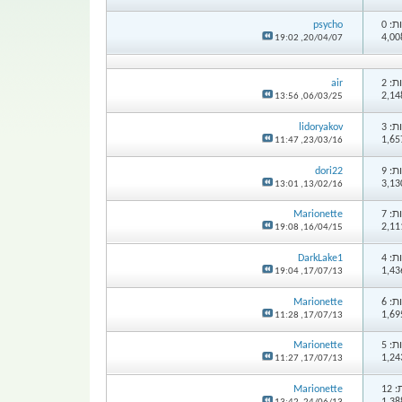
: 0
psycho
19:02
20/04/07,
: 2
air
13:56
06/03/25,
: 3
lidoryakov
11:47
23/03/16,
: 9
dori22
13:01
13/02/16,
: 7
Marionette
19:08
16/04/15,
: 4
DarkLake1
19:04
17/07/13,
: 6
Marionette
11:28
17/07/13,
: 5
Marionette
11:27
17/07/13,
12
Marionette