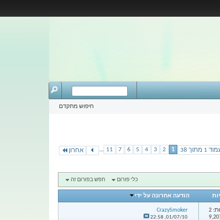
חיפוש מתקדם
...
11
7
6
5
4
3
2
1
וד 1 מתוך 38
אחרון
כלי פורום
חפש בפורום זה
ות
הודעה אחרונה על ידי
: 2
CrazySmoker
22:58
01/07/10,