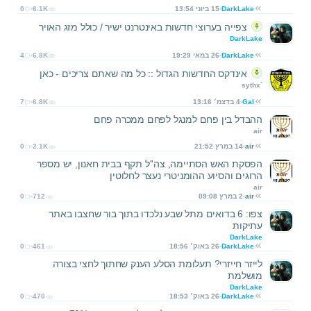
DarkLake
15 ביוני 13:54
6.1K
0
צפייה בערוצי חדשות באינטרנט ישיר / כולל מזג האויר
DarkLake
DarkLake
26 במאי 19:29
6.8K
4
אינדקס החדשות הגדול :: כל מה שאתם צריכים - כאן
sythx`
Gal
4 בדצמ׳ 13:16
6.8K
7
ההבדל בין פחם למנגל לפחם ממכרה פחם
air
air
14 במרץ 21:52
2.1K
0
הפסקת האש הסתיימה, צה''ל תקף בבית חאנון, יש מספר
הרוגים והסיוע ההומניטרי נעצר לחלוטין
air
air
2 במרץ 09:08
712
0
צפו: 6 בדואים מתל שבע נלכדו בתוך בור שחצבו באתר
עתיקות
DarkLake
DarkLake
26 באוק׳ 18:56
461
0
לייזר חייזרי? תעלומת הסלע הענק שחתוך לחצי בצורה
מושלמת
DarkLake
DarkLake
26 באוק׳ 18:53
470
0