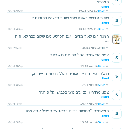
המרכזי
Skuri
Skuri
11 ביוני 20:23
1.4K
0
שוטר הורשע באונס שתי שוטרות שהיו כפופות לו
S
Skuri
Skuri
11 ביוני 16:36
1.4K
0
המנהיגים לא לומדים - עם הפלסטינים שלום כבר לא יהיה
air
air
10 ביוני 16:13
752
0
צפו: המשטרה החליפה סמים - בחול
S
Skuri
Skuri
9 ביוני 22:19
1.5K
0
רמלה: הצית בניין מגורים בגלל סכסוך בפייסבוק
S
Skuri
Skuri
9 ביוני 17:31
1.4K
0
צפו: מרדף אופנועים נועז בכבישי קליפורניה
S
Skuri
Skuri
6 ביוני 14:47
875
0
המשטרה: "החשוד ברצח בבר-נוער הפליל את עצמו"
S
Skuri
Skuri
6 ביוני 13:34
1.3K
0