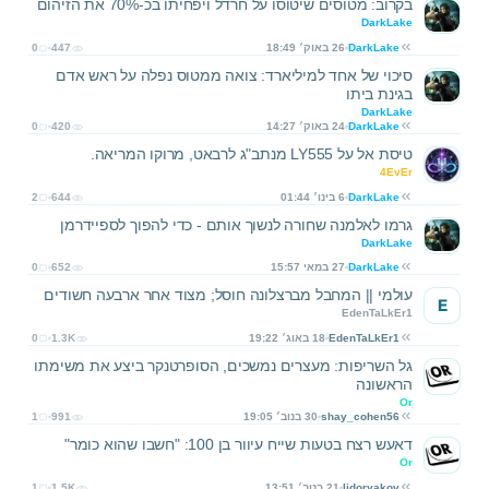
בקרוב: מטוסים שיטוסו על חרדל ויפחיתו בכ-70% את הזיהום
DarkLake
DarkLake
26 באוק׳ 18:49
447
0
סיכוי של אחד למיליארד: צואה ממטוס נפלה על ראש אדם
בגינת ביתו
DarkLake
DarkLake
24 באוק׳ 14:27
420
0
טיסת אל על LY555 מנתב"ג לרבאט, מרוקו המריאה.
4EvEr
DarkLake
6 בינו׳ 01:44
644
2
גרמו לאלמנה שחורה לנשוך אותם - כדי להפוך לספיידרמן
DarkLake
DarkLake
27 במאי 15:57
652
0
עולמי || המחבל מברצלונה חוסל; מצוד אחר ארבעה חשודים
E
EdenTaLkEr1
EdenTaLkEr1
18 באוג׳ 19:22
1.3K
0
גל השריפות: מעצרים נמשכים, הסופרטנקר ביצע את משימתו
הראשונה
Or
shay_cohen56
30 בנוב׳ 19:05
991
1
דאעש רצח בטעות שייח עיוור בן 100: "חשבו שהוא כומר"
Or
lidoryakov
21 בנוב׳ 13:51
1.5K
1