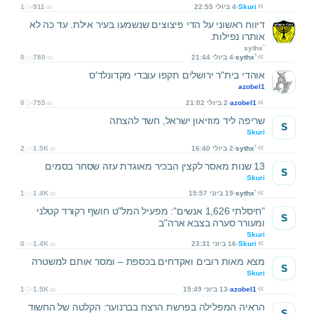
Skuri
4 ביולי 22:55
911
1
דיווח ראשוני על הדי פיצוצים שנשמעו בעיר אילת. עד כה לא
אותרו נפילות.
sythx`
sythx`
4 ביולי 21:44
780
0
אוהדי בית"ר ירושלים תקפו עובדי מקדונלד'ס
azobel1
azobel1
2 ביולי 21:02
755
0
שריפה ליד מוזיאון ישראל, חשד להצתה
S
Skuri
sythx`
2 ביולי 16:40
1.5K
2
13 שנות מאסר לקצין הבכיר מאוגדת עזה שסחר בסמים
S
Skuri
sythx`
19 ביוני 15:57
1.4K
1
"חיסלתי 1,626 אנשים": מפעיל המל"ט חושף רקורד קטלני
S
ומעורר סערה בצבא ארה"ב
Skuri
Skuri
16 ביוני 23:31
1.4K
0
מצא מאות רובים ואקדחים בכספת – ומסר אותם למשטרה
S
Skuri
azobel1
13 ביוני 15:49
1.5K
1
הראיה המפלילה בפרשת הרצח בברנוער: הקלטה של החשוד
S