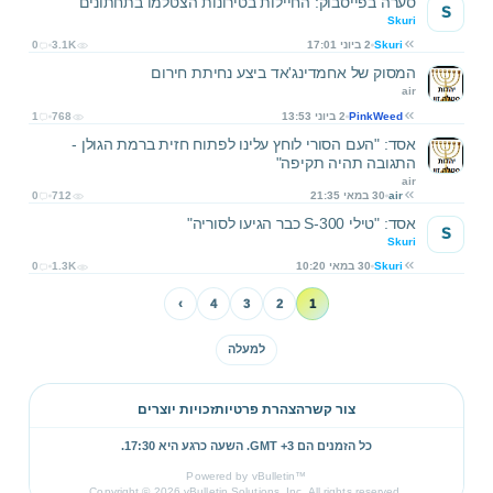
סערה בפייסבוק: החיילות בטירונות הצטלמו בתחתונים
S
Skuri
Skuri
2 ביוני 17:01
3.1K
0
המסוק של אחמדינג'אד ביצע נחיתת חירום
air
PinkWeed
2 ביוני 13:53
768
1
אסד: "העם הסורי לוחץ עלינו לפתוח חזית ברמת הגולן -
התגובה תהיה תקיפה"
air
air
30 במאי 21:35
712
0
אסד: "טילי S-300 כבר הגיעו לסוריה"
S
Skuri
Skuri
30 במאי 10:20
1.3K
0
›
4
3
2
1
למעלה
צור קשר
הצהרת פרטיות
זכויות יוצרים
כל הזמנים הם GMT +3. השעה כרגע היא
17:30
.
Powered by vBulletin™
Copyright © 2026 vBulletin Solutions, Inc. All rights reserved.