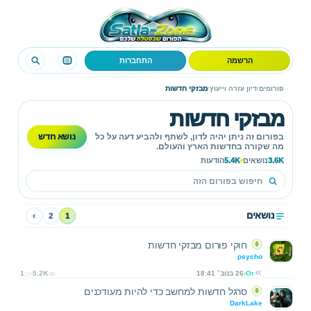
הרשמה
התחברות
›
›
פורומים
דיון עזרה וייעוץ
מבזקי חדשות
מבזקי חדשות
נושא חדש
בפורום זה ניתן יהיה לדון, לשתף ולהביע דעה על כל
מה שקורה בחדשות הארץ והעולם.
3.6K
נושאים
5.4K
הודעות
נושאים
›
2
1
חוקי פורום מבזקי חדשות
psycho
Or
26 בנוב׳ 18:41
5.2K
1
סרגל חדשות למחשב כדי להיות מעודכנים
DarkLake