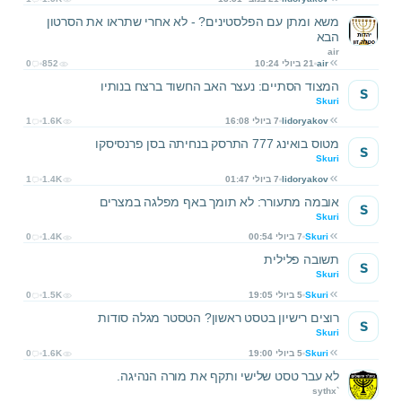
משא ומתן עם הפלסטינים? - לא אחרי שתראו את הסרטון
הבא
air
air
21 ביולי 10:24
852
0
המצוד הסתיים: נעצר האב החשוד ברצח בנותיו
S
Skuri
lidoryakov
7 ביולי 16:08
1.6K
1
מטוס בואינג 777 התרסק בנחיתה בסן פרנסיסקו
S
Skuri
lidoryakov
7 ביולי 01:47
1.4K
1
אובמה מתעורר: לא תומך באף מפלגה במצרים
S
Skuri
Skuri
7 ביולי 00:54
1.4K
0
תשובה פלילית
S
Skuri
Skuri
5 ביולי 19:05
1.5K
0
רוצים רישיון בטסט ראשון? הטסטר מגלה סודות
S
Skuri
Skuri
5 ביולי 19:00
1.6K
0
לא עבר טסט שלישי ותקף את מורה הנהיגה.
sythx`