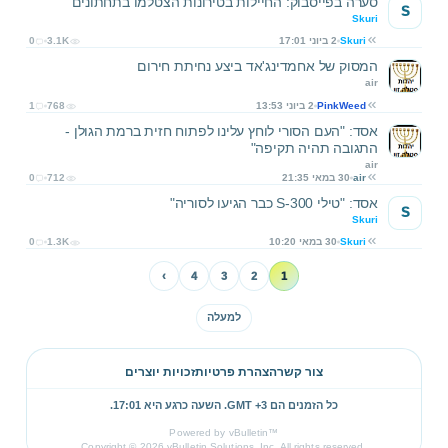
סערה בפייסבוק: החיילות בטירונות הצטלמו בתחתונים
S
Skuri
Skuri
2 ביוני 17:01
3.1K
0
המסוק של אחמדינג'אד ביצע נחיתת חירום
air
PinkWeed
2 ביוני 13:53
768
1
אסד: "העם הסורי לוחץ עלינו לפתוח חזית ברמת הגולן -
התגובה תהיה תקיפה"
air
air
30 במאי 21:35
712
0
אסד: "טילי S-300 כבר הגיעו לסוריה"
S
Skuri
Skuri
30 במאי 10:20
1.3K
0
›
4
3
2
1
למעלה
צור קשר
הצהרת פרטיות
זכויות יוצרים
כל הזמנים הם GMT +3. השעה כרגע היא
17:01
.
Powered by vBulletin™
Copyright © 2026 vBulletin Solutions, Inc. All rights reserved.