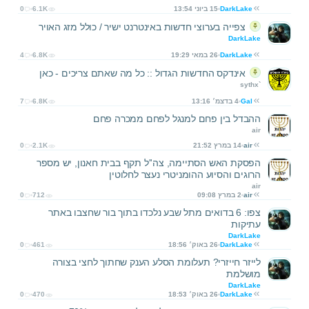
DarkLake
15 ביוני 13:54
6.1K
0
צפייה בערוצי חדשות באינטרנט ישיר / כולל מזג האויר
DarkLake
DarkLake
26 במאי 19:29
6.8K
4
אינדקס החדשות הגדול :: כל מה שאתם צריכים - כאן
sythx`
Gal
4 בדצמ׳ 13:16
6.8K
7
ההבדל בין פחם למנגל לפחם ממכרה פחם
air
air
14 במרץ 21:52
2.1K
0
הפסקת האש הסתיימה, צה''ל תקף בבית חאנון, יש מספר
הרוגים והסיוע ההומניטרי נעצר לחלוטין
air
air
2 במרץ 09:08
712
0
צפו: 6 בדואים מתל שבע נלכדו בתוך בור שחצבו באתר
עתיקות
DarkLake
DarkLake
26 באוק׳ 18:56
461
0
לייזר חייזרי? תעלומת הסלע הענק שחתוך לחצי בצורה
מושלמת
DarkLake
DarkLake
26 באוק׳ 18:53
470
0