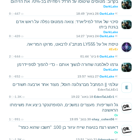
בקרוב: מטוסים שיטוסו על חרדל ויפחיתו בכ-70% את הזיהום
DarkLake
DarkLake
26 באוק׳ 18:49
447
0
סיכוי של אחד למיליארד: צואה ממטוס נפלה על ראש אדם
בגינת ביתו
DarkLake
DarkLake
24 באוק׳ 14:27
420
0
טיסת אל על LY555 מנתב"ג לרבאט, מרוקו המריאה.
4EvEr
DarkLake
6 בינו׳ 01:44
644
2
גרמו לאלמנה שחורה לנשוך אותם - כדי להפוך לספיידרמן
DarkLake
DarkLake
27 במאי 15:57
652
0
עולמי || המחבל מברצלונה חוסל; מצוד אחר ארבעה חשודים
E
EdenTaLkEr1
EdenTaLkEr1
18 באוג׳ 19:22
1.3K
0
גל השריפות: מעצרים נמשכים, הסופרטנקר ביצע את משימתו
הראשונה
Or
shay_cohen56
30 בנוב׳ 19:05
991
1
דאעש רצח בטעות שייח עיוור בן 100: "חשבו שהוא כומר"
Or
lidoryakov
21 בנוב׳ 13:51
1.5K
1