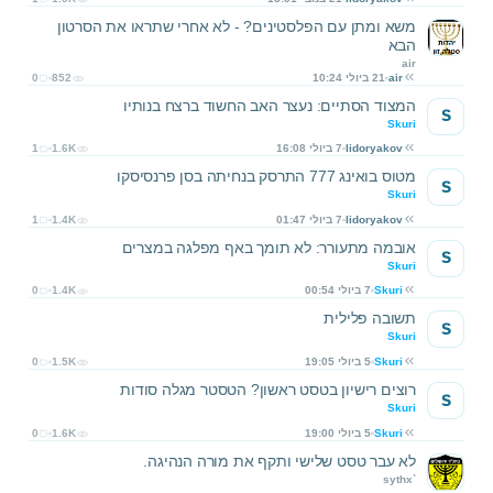
משא ומתן עם הפלסטינים? - לא אחרי שתראו את הסרטון
הבא
air
air
21 ביולי 10:24
852
0
המצוד הסתיים: נעצר האב החשוד ברצח בנותיו
S
Skuri
lidoryakov
7 ביולי 16:08
1.6K
1
מטוס בואינג 777 התרסק בנחיתה בסן פרנסיסקו
S
Skuri
lidoryakov
7 ביולי 01:47
1.4K
1
אובמה מתעורר: לא תומך באף מפלגה במצרים
S
Skuri
Skuri
7 ביולי 00:54
1.4K
0
תשובה פלילית
S
Skuri
Skuri
5 ביולי 19:05
1.5K
0
רוצים רישיון בטסט ראשון? הטסטר מגלה סודות
S
Skuri
Skuri
5 ביולי 19:00
1.6K
0
לא עבר טסט שלישי ותקף את מורה הנהיגה.
sythx`