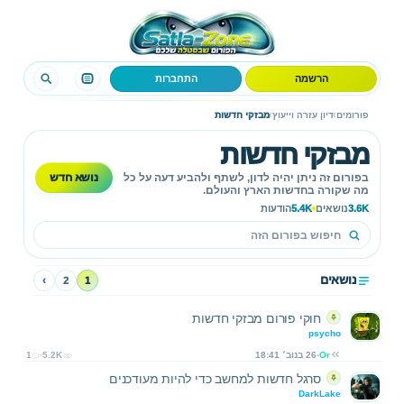
הרשמה
התחברות
›
›
פורומים
דיון עזרה וייעוץ
מבזקי חדשות
מבזקי חדשות
נושא חדש
בפורום זה ניתן יהיה לדון, לשתף ולהביע דעה על כל
מה שקורה בחדשות הארץ והעולם.
3.6K
נושאים
5.4K
הודעות
נושאים
›
2
1
חוקי פורום מבזקי חדשות
psycho
Or
26 בנוב׳ 18:41
5.2K
1
סרגל חדשות למחשב כדי להיות מעודכנים
DarkLake