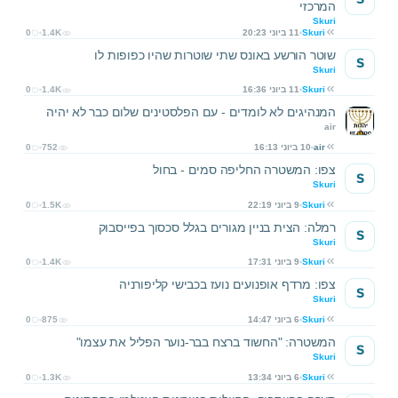
המרכזי
Skuri
Skuri
11 ביוני 20:23
1.4K
0
שוטר הורשע באונס שתי שוטרות שהיו כפופות לו
S
Skuri
Skuri
11 ביוני 16:36
1.4K
0
המנהיגים לא לומדים - עם הפלסטינים שלום כבר לא יהיה
air
air
10 ביוני 16:13
752
0
צפו: המשטרה החליפה סמים - בחול
S
Skuri
Skuri
9 ביוני 22:19
1.5K
0
רמלה: הצית בניין מגורים בגלל סכסוך בפייסבוק
S
Skuri
Skuri
9 ביוני 17:31
1.4K
0
צפו: מרדף אופנועים נועז בכבישי קליפורניה
S
Skuri
Skuri
6 ביוני 14:47
875
0
המשטרה: "החשוד ברצח בבר-נוער הפליל את עצמו"
S
Skuri
Skuri
6 ביוני 13:34
1.3K
0