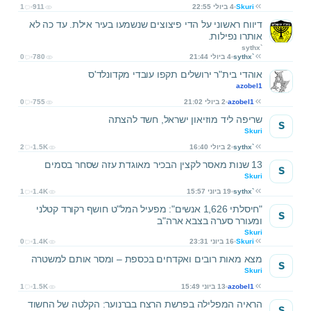
Skuri
4 ביולי 22:55
911
1
דיווח ראשוני על הדי פיצוצים שנשמעו בעיר אילת. עד כה לא
אותרו נפילות.
sythx`
sythx`
4 ביולי 21:44
780
0
אוהדי בית"ר ירושלים תקפו עובדי מקדונלד'ס
azobel1
azobel1
2 ביולי 21:02
755
0
שריפה ליד מוזיאון ישראל, חשד להצתה
S
Skuri
sythx`
2 ביולי 16:40
1.5K
2
13 שנות מאסר לקצין הבכיר מאוגדת עזה שסחר בסמים
S
Skuri
sythx`
19 ביוני 15:57
1.4K
1
"חיסלתי 1,626 אנשים": מפעיל המל"ט חושף רקורד קטלני
S
ומעורר סערה בצבא ארה"ב
Skuri
Skuri
16 ביוני 23:31
1.4K
0
מצא מאות רובים ואקדחים בכספת – ומסר אותם למשטרה
S
Skuri
azobel1
13 ביוני 15:49
1.5K
1
הראיה המפלילה בפרשת הרצח בברנוער: הקלטה של החשוד
S