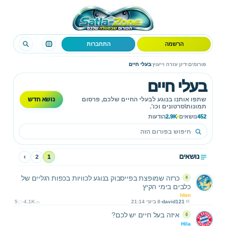
הרשמה
התחברות
›
›
פורומים
דיון עזרה וייעוץ
בעלי חיים
בעלי חיים
נושא חדש
שתפו אותנו בנוגע לבעלי החיים שלכם, פרסום
תמונות\סרטונים וכו'.
452
נושאים
2.9K
הודעות
נושאים
›
2
1
כרזה שמופצת בפייסבוק בנוגע לכוויות בכפות רגליים של
כלבים בימי הקיץ
Idan
david121
8 ביוני 21:14
4.1K
5
איזה בעל חיים יש לכם?
Hila