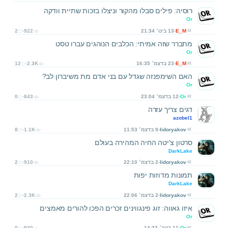
רוסיה: פילים סבלו מהקור וניצלו בזכות שתיית וודקה
Or
E_M
13 בינו׳ 21:34
922
2
מתברר שזה אמיתי: הכלבים הנוהגים עברו טסט
Or
E_M
23 בדצמ׳ 16:35
2.3K
12
האם השימפנזה שגדל עם בני אדם מת משיברון לב?
Or
Or
12 בדצמ׳ 23:04
843
0
דגים צריך עזרה
azobel1
lidoryakov
9 בדצמ׳ 11:53
1.1K
8
סרטון צ'יטה החיה המהירה בעולם
DarkLake
lidoryakov
2 בדצמ׳ 22:10
910
2
תמונות מדוזות יפות
DarkLake
lidoryakov
2 בדצמ׳ 22:06
2.3K
2
איזו גאווה: זוג פינגווינים זכרים הפכו להורים מאמצים
Or
Or
11 בנוב׳ 14:33
930
0