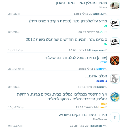
פנסיון מומלץ מאוד באזור השרון
Korra
arbel33
30 ביולי 13:51
1K
2
מידע על שלפוחן מצוי (ספינת הקרב הפורטוגזית)
Or
Or
31 בדצמ׳ 00:39
2K
0
סוגרים שנה: המינים החדשים שהתגלו בשנת 2012
Or
lidoryakov
21 בנוב׳ 20:04
1.4K
1
[עזרה] בחירת אוכל לכלב והרבה שאלות.
נתיניו
Skuri
1 ביולי 15:18
3.7K
26
הכלב אדום....
azobel1
Guru
30 ביוני 18:16
1K
3
איך להיפטר מנמלים, נמלים בבית, נמלים בגינה, הרחקת
נמלים, הדברת נמלים - הסוף לנמלים!
Idan
Idan
14 באפר׳ 11:36
25K
15
מגדיר ציפורים ויונקים בישראל
T
TheMaster
TheMaster
29 בינו׳ 13:25
1.1K
0