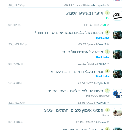
bracha_gadot
18 בדצמ׳ 00:32
8.7K
46
אתגר | משקיען השבוע
Or
Or
7 בנוב׳ 11:14
1K
0
תמונות של כלבים ממש יפים שווה הצצה!
DarkLake
Yosi3
2 באוק׳ 09:37
65.1K
29
מידע על אתרים של חיות
DarkLake
tsitut
24 באוג׳ 12:31
4.9K
8
זכויות בעלי החיים - חובה לקרוא!
DarkLake
RyKuN
8 במאי 20:51
2.6K
5
תעזרו לנו לעזור להם - בעלי החיים
REVOLUTION0.0
RyKuN
8 במאי 18:07
5.2K
32
הפנינג אימוץ כלבים וחתולים - SOS
Korra
Korra
14 באפר׳ 17:23
1.6K
0
מידע על פינת אימוץ חיות