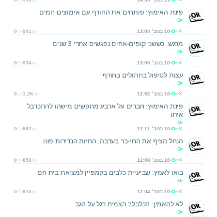
פינת האימוץ: פותחים את החורף עם אימוצים חמים
Or
Or
10 בנוב׳ 13:04
941
0
מרגש: כששני קופים-אחים נפגשים אחרי 3 שנים
Or
Or
10 בנוב׳ 13:00
934
0
עצות לטיפול בחתולים בחורף
Or
Or
10 בנוב׳ 12:52
1.2K
0
פינת האימוץ: חברים על ארבע מחפשים מישהו להתכרבל
איתו
Or
Or
10 בנוב׳ 12:11
892
0
הנחל הציף את החי-בר בערבה: החיות הנדירות פונו
Or
Or
10 בנוב׳ 12:08
850
0
בואו לאמץ: שביעיית כלבים בקמפיין למציאת בית חם
Or
Or
10 בנוב׳ 12:04
915
0
לא להאמין: הכלבלב הצמיח רגל על הגב
Or