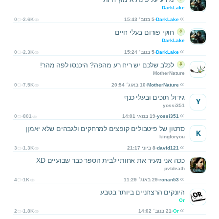
DarkLake
DarkLake
5 בנוב׳ 15:43
2.6K
0
חוקי פורום בעלי חיים
DarkLake
DarkLake
5 בנוב׳ 15:24
2.3K
0
לכלב שלכם יש ריח רע מהפה? היכנסו לפה מהר!
MotherNature
MotherNature
10 באוג׳ 20:54
7.5K
0
גידול תוכים ובעלי כנף
Y
yossi351
yossi351
19 במאי 14:01
801
0
סרטון של פיטבולים קופצים למרחקים ולגבהים שלא יאמןן
K
kingforyou
david121
8 ביוני 21:17
1.3K
3
ככה אני מעיר את אחותי לבית הספר כבר שבועיים XD
pvtdeath
ronan53
29 באוג׳ 11:29
1K
4
היונקים הרצחניים ביותר בטבע
Or
Or
21 בנוב׳ 14:02
1.8K
2