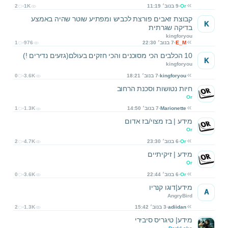
Or
9 בנוב׳ 11:19
1K
2
קבוצת זאבים פורצת לכביש ומפתיע שוטר שהיה באמצע
K
בדיקה שגרתית
kingforyou
E_M
7 בנוב׳ 22:30
976
1
10 הכלבים הכי מסוכנים והכי חזקים בעולם(גזעים נדירים !)
K
kingforyou
kingforyou
7 בנוב׳ 18:21
3.6K
0
חיות נטושות וסכנת הרחוב
Or
Marionette
7 בנוב׳ 14:50
1.3K
1
מידע | בז מצוי/בז אדום
Or
Or
6 בנוב׳ 23:30
4.7K
2
מידע | זיקיתיים
Or
Or
6 בנוב׳ 22:44
3.6K
0
מידע|דוגו קנריו
A
AngryBird
adiidan
3 בנוב׳ 15:42
1.3K
2
מידע| טיגריס סיבירי