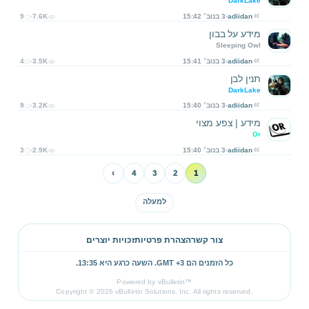
DarkLake
adiidan
3 בנוב׳ 15:42
7.6K
9
מידע על בבון
Sleeping Owl
adiidan
3 בנוב׳ 15:41
3.5K
4
תנין לבן
DarkLake
adiidan
3 בנוב׳ 15:40
3.2K
9
מידע | צפע מצוי
Or
adiidan
3 בנוב׳ 15:40
2.9K
3
›
4
3
2
1
למעלה
צור קשר
הצהרת פרטיות
זכויות יוצרים
כל הזמנים הם GMT +3. השעה כרגע היא
13:35
.
Powered by vBulletin™
Copyright © 2026 vBulletin Solutions, Inc. All rights reserved.