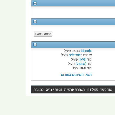
BB code
במצב
פעיל
שימוש ב
סמיילים
פעיל
קוד
[IMG]
פעיל
קוד
[VIDEO]
פעיל
קוד HTML
כבוי
תנאי השימוש בפורום
צור קשר
סטלה זון
הצהרת פרטיות
זכויות יוצרים
למעלה