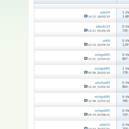
: 1
aviel29
14:12
18/02/19,
: 0
edenA123
7
16:21
04/06/18,
: 0
adrib
22:53
26/09/16,
: 0
mirigold95
8
13:31
12/04/16,
: 1
mirigold95
7
09:38
30/03/16,
: 0
amirhay69
8
12:34
13/02/16,
: 0
mirigold95
7
12:38
12/01/16,
: 0
mirigold95
7
09:19
04/08/15,
: 0
arbel33