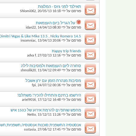
תאילנד לפני גיוס - המלצות
פורסם על ידי
16:18
20/05/13
,
Shlomi062
על הגריל ביום העצמאות
פורסם על ידי
08:30
14/04/13
,
idan22
Dimitri Vegas & Like Mike 13.5 , Nicky Romero 14.5
פורסם על ידי
20:06
13/04/13
,
insomniac
Happy trip friends
פורסם על ידי
12:16
27/02/13
,
adva f
סחורה ליום העצמאות ולמסיבות לילה
פורסם על ידי
09:49
11/04/12
,
shmolik20
מסיבות מנהרת הזמן עם ירון אשבל
פורסם על ידי
00:36
24/07/12
,
fpi
הירשמו בחינם והתחילו להכיר! משתלם!
פורסם על ידי
16:48
17/12/12
,
ariel9016
מחפש שותפ/ים להרמת אירוע של כ150 איש
פורסם על ידי
11:26
15/12/11
,
Netto
אנסטסיה החשפנית,סוכנות אנסטסיה,חשפניות,חשפנ
פורסם על ידי
17:45
27/06/12
,
ssstasia