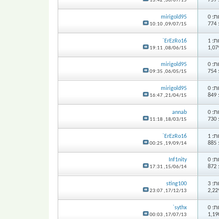
7
13:42
30/07/15,
: 0
mirigold95
7
10:10
09/07/15,
: 1
ErEzRo16`
19:11
08/06/15,
: 0
mirigold95
7
09:35
06/05/15,
: 0
mirigold95
8
16:47
21/04/15,
: 0
annab
7
11:18
18/03/15,
: 1
ErEzRo16`
8
00:25
19/09/14,
: 0
Inf1nity
8
17:31
15/06/14,
: 3
sting100
23:07
17/12/13,
: 0
sythx`
00:03
17/07/13,