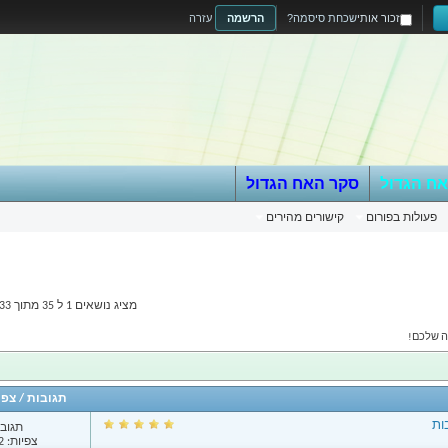
זכור אותי
שכחת סיסמה?
הרשמה
עזרה
אח הגדול
סקר האח הגדול
פעולות בפורום
קישורים מהירים
מציג נושאים 1 ל 35 מתוך 233
לה שלכם!
תגובות
/
צפי
ות
תגובות
צפיות: 4,812