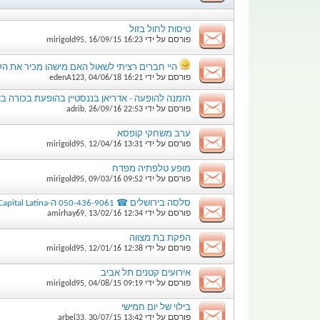
טיסות לחול בזול
פורסם על ידי
16:23
16/09/15
,
mirigold95
היי חברים רציתי לשאול האם מישהו מכיר את הל
פורסם על ידי
16:21
04/06/18
,
edenA123
הזמנה להופעה - אדריאן בננסטיין בהופעת בכורה באוזןב
פורסם על ידי
22:53
26/09/16
,
adrib
ערב משחקי קופסא
פורסם על ידי
13:31
12/04/16
,
mirigold95
מופע טלפתיה מפדח
פורסם על ידי
09:52
09/03/16
,
mirigold95
סלסה בירושלים ☎ 050-436-9061 ה-Capital Latina - גילאי 18-30!
פורסם על ידי
12:34
13/02/16
,
amirhay69
הפקת בת מצווה
פורסם על ידי
12:38
12/01/16
,
mirigold95
אירועים קטנים תל אביב
פורסם על ידי
09:19
04/08/15
,
mirigold95
בילוי של יום חמישי
פורסם על ידי
13:42
30/07/15
,
arbel33