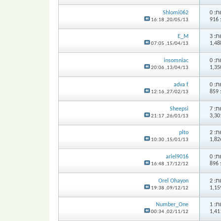
: 0
Shlomi062
9
16:18
20/05/13,
: 3
E_M
07:05
15/04/13,
: 0
insomniac
20:06
13/04/13,
: 0
adva f
8
12:16
27/02/13,
: 7
Sheepsi
21:17
26/01/13,
: 2
plto
10:30
15/01/13,
: 0
ariel9016
8
16:48
17/12/12,
: 2
Orel Ohayon
19:38
09/12/12,
: 1
Number_One
00:34
02/11/12,