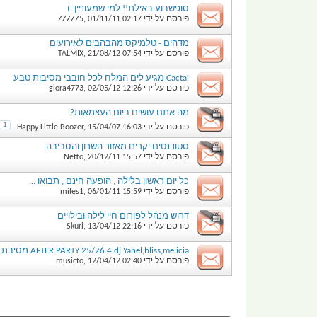
סופשבוע באילת!! למי שמעוניין :)
פורסם על ידי
02:17
01/11/11
,
ZZZZZ5
מדהים - טלמיקס מהבהבים לאירועים
פורסם על ידי
07:54
21/08/12
,
TALMIX
Cactai מגיע לים המלח לכל חובבי מסיבות טבע
פורסם על ידי
12:26
02/05/12
,
giora4773
מה אתם עושים ביום העצמאות?
1
פורסם על ידי
16:03
15/04/07
,
Happy Little Boozer
סטודנטים יקרים מאזור השרון והסביבה
פורסם על ידי
15:57
20/12/11
,
Netto
כל יום ראשון בלילה , הופעה חינם , תבואו ...
פורסם על ידי
15:59
06/01/11
,
miles1
דרוש מנהל לפורום חיי לילה ובילויים
פורסם על ידי
22:16
13/04/12
,
Skuri
AFTER PARTY 25/26.4 dj Yahel,bliss,melicia מסיבת אפטר טראנס בעצמאות שלא תשכחו
פורסם על ידי
02:40
12/04/12
,
musicto