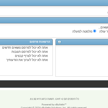
שאים...
 עולה
מלמטה למעלה
הרשאות פרסום
אתה
לא יכול
לפרסם נושאים חדשים
אתה
לא יכול
לפרסם תגובות
אתה
לא יכול
לצרף קבצים
אתה
לא יכול
לערוך את הודעותיך
כל הזמנים הם GMT +2. השעה כרגע היא
11:32
.
Powered by vBulletin™
Copyright © 2026 vBulletin Solutions, Inc. All rights reserved.