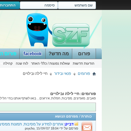
התחברות
פורום
מה חדש?
פורום ה
הודעות חדשות
שאלות נפוצות / כללי האתר
לוח שנה
קהילה
פורומים
פנאי ובידור
חיי לילה ובילויים
פורומים:
חיי לילה ובילויים
פאבים, מועדונים, מסיבות, חפלות, אירועים... בואו לשתף אותנו בחיי הלי
כותרת
/
מפרסם הנושא
דביק:
אתרים למידע על מסיבות, תמונות ממסיב
פורסם על ידי
18:04
15/09/07
,
psycho