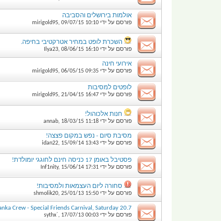
אולמות בירושלים והסביבה
פורסם על ידי
10:10
09/07/15
,
mirigold95
השכרת לופט במחיר אטרקטיבי בחיפה.
פורסם על ידי
16:10
08/06/15
,
Ilya23
אירועי חינה
פורסם על ידי
09:35
06/05/15
,
mirigold95
לופטים למסיבות
פורסם על ידי
16:47
21/04/15
,
mirigold95
חנות אלכוהול!
פורסם על ידי
11:18
18/03/15
,
annab
מסיבת סיום - נפש במקום פצצה!
פורסם על ידי
13:43
15/09/14
,
idan22
פסטיבל באומן 17 כניסה חינם לחוגגי יומולדת!
פורסם על ידי
17:31
15/06/14
,
Inf1nity
סחורה ליום העצמאות ולמסיבות!
פורסם על ידי
15:50
25/01/13
,
shmolik20
nka Crew - Special Friends Carnival, Saturday 20.7
פורסם על ידי
00:03
17/07/13
,
sythx`