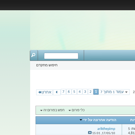
חיפוש מתקדם
7
6
5
4
3
2
1
עמוד 1 מתוך 7
אחרון
כלי פורום
חפש בפורום זה
ות
הודעה אחרונה על ידי
: 5
arikthepimp
15:01
17/05/10,