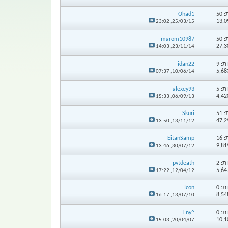
50
Ohad1
23:02
25/03/15,
50
marom10987
14:03
23/11/14,
: 9
idan22
07:37
10/06/14,
: 5
alexey93
15:33
06/09/13,
51
Skuri
13:50
13/11/12,
16
EitanSamp
13:46
30/07/12,
: 2
pvtdeath
17:22
12/04/12,
: 0
Icon
16:17
13/07/10,
: 0
^Lny
15:03
20/04/07,