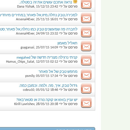
נראה אתכם עושים את זה בסטלה..
פורסם על ידי
23:42
15/12/15
,
Dana Yizhak
למכירה,טבק נחלה,מיזו,אל-פאחר,במחירים מיוחדים
פורסם על ידי
16:01
25/11/15
,
Arsenal4Ever
לחברה פה שמעשנים טבק כמו נחלה,אל פאחר,סטארב
פורסם על ידי
23:32
24/09/15
,
Arsenal4Ever
חאליל מאמון
פורסם על ידי
14:09
25/07/15
,
guygarusi
קניתי נרגילה מצרית חדשה של megahed
פורסם על ידי
02:12
12/07/15
,
Humus_Chips_Salat
מחפש טבק של אל פאחר
פורסם על ידי
17:34
05/07/15
,
psmily
גידול טבק, איך, מה, ולמה. וכמובן כמה.
פורסם על ידי
18:46
05/01/12
,
cobra10
יש עניין בKM או קוקה נורה או סטארבאז?
פורסם על ידי
20:38
28/05/15
,
Kirill Lavrishev