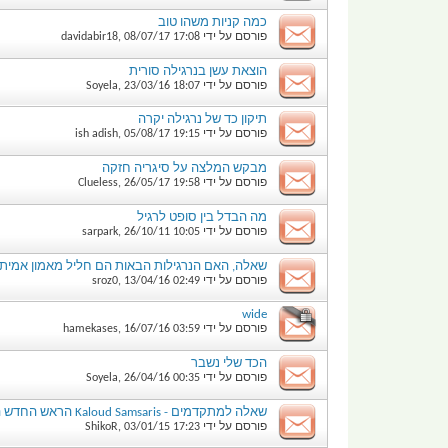
כמה קניות משהו טוב
פורסם על ידי
17:08
08/07/17
,
davidabir18
הוצאת עשן בנרגילה סורית
פורסם על ידי
18:07
23/03/16
,
Soyela
תיקון כד של נרגילה יקרה
פורסם על ידי
19:15
05/08/17
,
ish adish
מבקש המלצה על סיגריה חזקה
פורסם על ידי
19:58
26/05/17
,
Clueless
מה הבדל בין סופט לרגיל
פורסם על ידי
10:05
26/10/11
,
sarpark
שאלה, האם הנרגילות הבאות הם חליל מאמון אמיתי
פורסם על ידי
02:49
13/04/16
,
sroz0
wide
פורסם על ידי
03:59
16/07/16
,
hamekases
הכד שלי נשבר
פורסם על ידי
00:35
26/04/16
,
Soyela
שאלה למתקדמים - Kaloud Samsaris הראש החדש המותאם ל Kaloud Lotus
פורסם על ידי
17:23
03/01/15
,
ShikoR