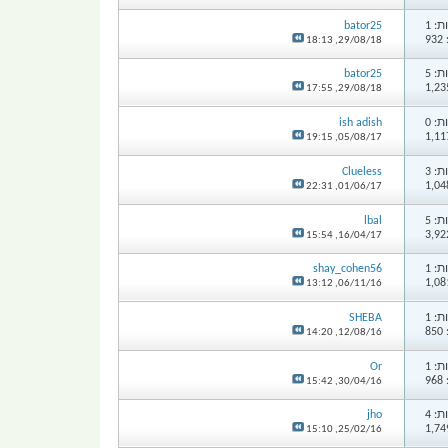
: 1
bator25
9
18:13
29/08/18,
: 5
bator25
17:55
29/08/18,
: 0
ish adish
19:15
05/08/17,
: 3
Clueless
22:31
01/06/17,
: 5
lbal
15:54
16/04/17,
: 1
shay_cohen56
13:12
06/11/16,
: 1
SHEBA
8
14:20
12/08/16,
: 1
Or
9
15:42
30/04/16,
: 4
jho
15:10
25/02/16,