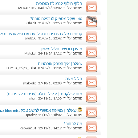
חלקי חילוף לנרגילה מזכוכית
פורסם על ידי
23:02
04/02/16
,
MOYAL1019
140 שקל מספיק לנרגילה טובה?
פורסם על ידי
22:53
21/03/15
,
Ohad1
קניתי נרגילה מיצרית רוצה לדעת עם היא אמיתית או 
פורסם על ידי
22:42
31/05/15
,
arel200
מהיכן רוכשים חליל מאמון
פורסם על ידי
17:12
24/11/14
,
Matckal
שאלה| איך הטבק אוכמניות
פורסם על ידי
11:36
07/05/15
,
Humus_Chips_Salat
חליל מעמון
פורסם על ידי
02:08
27/10/15
,
shakkoko
מחפש לקנות | 2 קילו נחלה (עדיפות ל2 פחיות)
פורסם על ידי
17:56
25/11/15
,
shun
שאלה | מאיפה אפשרי להשיג טבק Starbuzz blue mist והאם מישהו מכיר טבק.....
פורסם על ידי
18:02
11/12/15
,
sproker
מה לבחור?
פורסם על ידי
14:19
12/12/15
,
Reoven131