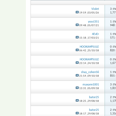
: 3
Violet
19:59
03/05/26,
: 1
yossi351
9
09:48
05/07/21,
: 1
4EvEr
5
15:18
17/03/21,
: 0
HOOKAHPSULE
8
06:42
25/10/18,
: 0
HOOKAHPSULE
23:14
24/10/18,
: 1
shay_cohen56
8
21:54
09/10/18,
: 3
maxann1001
13:31
05/09/18,
: 2
bator25
18:25
29/08/18,
: 2
bator25
18:17
29/08/18,