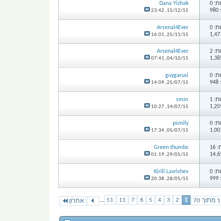
: 0
Dana Yizhak
9
23:42
15/12/15,
: 0
Arsenal4Ever
16:01
25/11/15,
: 2
Arsenal4Ever
07:41
04/10/15,
: 0
guygarusi
9
14:09
25/07/15,
: 1
smm
10:27
14/07/15,
: 0
psmily
17:34
05/07/15,
16
Green thumbs
01:19
29/05/15,
: 0
Kirill Lavrishev
9
20:38
28/05/15,
...
51
11
7
6
5
4
3
2
1
אחרון