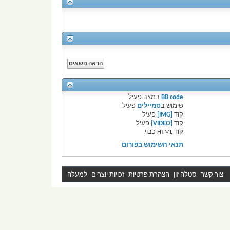
BB code
במצב
פעיל
שימוש ב
סמיילים
פעיל
קוד
[IMG]
פעיל
קוד
[VIDEO]
פעיל
קוד HTML
כבוי
תנאי השימוש בפורום
צור קשר
סטלה זון
הצהרת פרטיות
זכויות יוצרים
למעלה