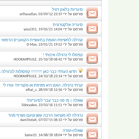
סיגריות בלאק דוויל
פורסם על ידי
23:19
03/09/12
,
orihasatlan
סיגריה אלקטרונית
פורסם על ידי
14:04
19/05/21
,
yossi351
קהילה לחשיפת האמת בתעשיית הקנאביס הרפואי 
פורסם על ידי
19:52
23/01/21
,
D-Max
קפסלו לי נרגילה איכותי !
פורסם על ידי
06:42
25/10/18
,
HOOKAHPSULE
חדש העתיד כבר כאן !!!!!!!!! קפסולות לנרגילה
פורסם על ידי
23:14
24/10/18
,
HOOKAHPSULE
קניתי נרגילה, האם היא מזויפת או מקורית? עזרו לי
פורסם על ידי
12:56
28/09/18
,
elhai_s
שאלה | מי פה כבר עבר לסיגריות?
פורסם על ידי
11:51
23/03/16
,
lidoryakov
נרגילה לא מוציאה הרבה עשן וטעם נשרף מהר
פורסם על ידי
06:33
07/07/15
,
dani1totah
שאלה+עזרה
פורסם על ידי
18:04
14/08/18
,
bator25