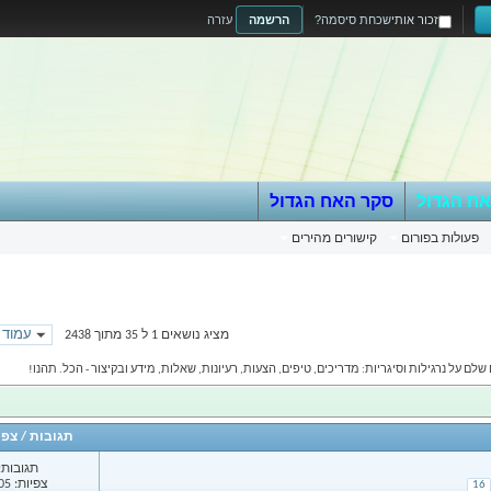
זכור אותי
שכחת סיסמה?
הרשמה
עזרה
אח הגדול
סקר האח הגדול
פעולות בפורום
קישורים מהירים
עמוד 1 מתוך 70
מציג נושאים 1 ל 35 מתוך 2438
ם על נרגילות וסיגריות: מדריכים, טיפים, הצעות, רעיונות, שאלות, מידע ובקיצור - הכל. תהנו!
תגובות
/
צפי
תגובות: 00
צפיות: 71,705
16