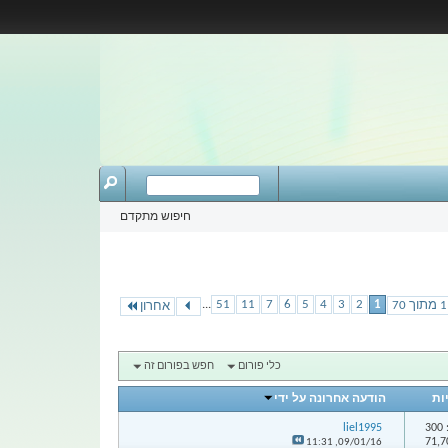
חיפוש מתקדם
...
51
11
7
6
5
4
3
2
1
אחרון
כלי פורום
חפש בפורום זה
ות
הודעה אחרונה על ידי
3
liel1995
11:31
09/01/16,