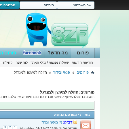
התחברות
פורום
מה חדש?
פורום ה
הודעות חדשות
שאלות נפוצות / כללי האתר
לוח שנה
קהילה
פורומים
פנאי ובידור
הזולה למעשן ולמנרגל
פורומים:
הזולה למעשן ולמנרגל
המקום בו תוכלו לשתף את שאר חברי הפורום בחוויות העישון שלכם. פורום של
כותרת
/
מפרסם הנושא
דביק:
מי מעשן ומה?
...
3
2
1
פורסם על ידי
23:56
01/11/07
,
Almightyz