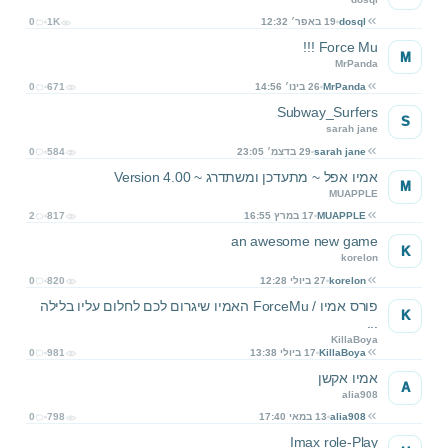
dosql
19 באפר׳ 12:32
1K
0
Force Mu !!!
M
MrPanda
MrPanda
26 בינו׳ 14:56
671
0
Subway_Surfers
S
sarah jane
sarah jane
29 בדצמ׳ 23:05
584
0
אמיו אפל ~ מתעדכן ומשתדרג ~ Version 4.00
M
MUAPPLE
MUAPPLE
17 במרץ 16:55
817
2
an awesome new game
K
korelon
korelon
27 ביולי 12:28
820
0
פורס אמיו / ForceMu האמיו שיגרום לכם לחלום עליו בלילה
K
...
KillaBoya
KillaBoya
17 ביולי 13:38
981
0
אמיו אקשן
A
alia908
alia908
13 במאי 17:40
798
0
Imax role-Play