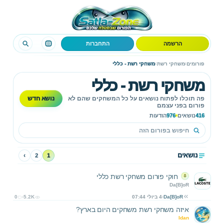
הרשמה
התחברות
›
›
פורומים
משחקי רשת
משחקי רשת - כללי
משחקי רשת - כללי
נושא חדש
פה תוכלו לפתוח נושאים על כל המשחקים שהם לא
פורום בפני עצמם
416
נושאים
976
הודעות
נושאים
›
2
1
חוקי פורום משחקי רשת כללי
Da[B]oR
Da[B]oR
4 ביולי 07:44
5.2K
0
איזה משחקי רשת משחקים היום בארץ?
Idan