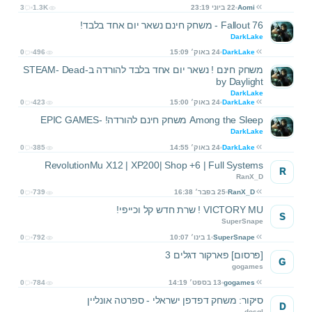
Aomi
22 ביוני 23:19
1.3K
3
Fallout 76 - משחק חינם נשאר יום אחד בלבד!
DarkLake
DarkLake
24 באוק׳ 15:09
496
0
משחק חינם ! נשאר יום אחד בלבד להורדה ב-STEAM- Dead
by Daylight
DarkLake
DarkLake
24 באוק׳ 15:00
423
0
Among the Sleep משחק חינם להורדה! -EPIC GAMES
DarkLake
DarkLake
24 באוק׳ 14:55
385
0
RevolutionMu X12 | XP200| Shop +6 | Full Systems
R
RanX_D
RanX_D
25 בפבר׳ 16:38
739
0
VICTORY MU ! שרת חדש קל וכייפי!
S
SuperSnape
SuperSnape
1 בינו׳ 10:07
792
0
[פרסום] פארקור דגלים 3
G
gogames
gogames
13 בספט׳ 14:19
784
0
סיקור: משחק דפדפן ישראלי - ספרטה אונליין
D
dosql