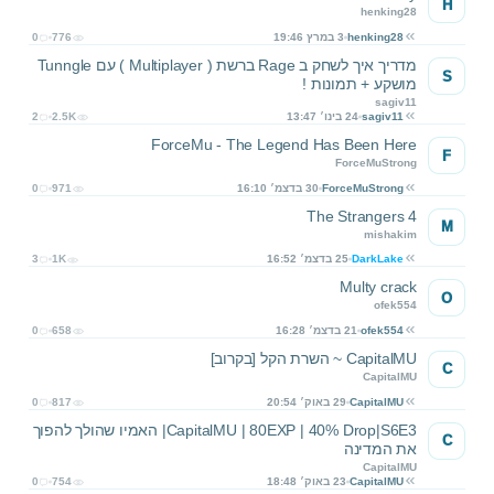
H
henking28
henking28
3 במרץ 19:46
776
0
מדריך איך לשחק ב Rage ברשת ( Multiplayer ) עם Tunngle
S
מושקע + תמונות !
sagiv11
sagiv11
24 בינו׳ 13:47
2.5K
2
ForceMu - The Legend Has Been Here
F
ForceMuStrong
ForceMuStrong
30 בדצמ׳ 16:10
971
0
The Strangers 4
M
mishakim
DarkLake
25 בדצמ׳ 16:52
1K
3
Multy crack
O
ofek554
ofek554
21 בדצמ׳ 16:28
658
0
CapitalMU ~ השרת הקל [בקרוב]
C
CapitalMU
CapitalMU
29 באוק׳ 20:54
817
0
CapitalMU | 80EXP | 40% Drop|S6E3| האמיו שהולך להפוך
C
את המדינה
CapitalMU
CapitalMU
23 באוק׳ 18:48
754
0