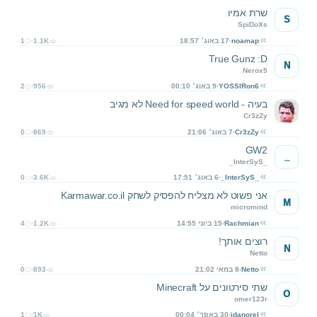
שרת אמיו
S
SpiDoXs
noamap
17 באוג׳ 18:57
1.1K
1
True Gunz :D
N
Nerox5
YOSSIRon6
9 באוג׳ 00:10
956
2
בעיה - Need for speed world לא מגיב
Cr3zZy
Cr3zZy
7 באוג׳ 21:06
869
0
GW2
_
_InterSyS_
_InterSyS_
6 באוג׳ 17:51
3.6K
0
אני פשוט לא מצליח להפסיק לשחק Karmawar.co.il
M
micromind
Rachmian
15 ביוני 14:55
1.2K
4
רוצים אותך!
N
Netto
Netto
8 במאי 21:02
893
0
שתי סירטונים על Minecraft
O
omer123r
idanorel
30 באפר׳ 00:04
1K
1