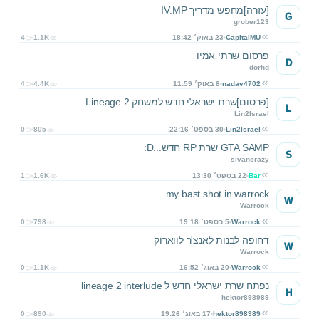
[עזרה]מחפש מדריך IV:MP
G
grober123
CapitalMU
23 באוק׳ 18:42
1.1K
4
פרסום שרתי אמיו
D
dorhd
nadav4702
8 באוק׳ 11:59
4.4K
4
[פרסום]שרת ישראלי חדש למשחק Lineage 2
L
Lin2Israel
Lin2Israel
30 בספט׳ 22:16
805
0
GTA SAMP שרת RP חדש...D:
S
sivancrazy
Bar
22 בספט׳ 13:30
1.6K
1
my bast shot in warrock
W
Warrock
Warrock
5 בספט׳ 19:18
798
0
דחופה לבנות לאנצ'ר לווארוק
W
Warrock
Warrock
20 באוג׳ 16:52
1.1K
0
נפתח שרת ישראלי חדש ל lineage 2 interlude
H
hektor898989
hektor898989
17 באוג׳ 19:26
890
0