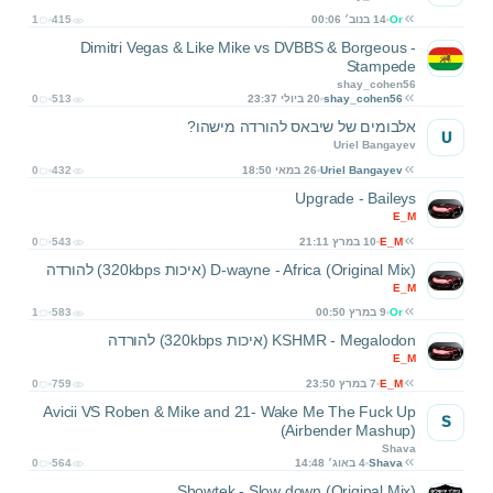
Or
14 בנוב׳ 00:06
415
1
Dimitri Vegas & Like Mike vs DVBBS & Borgeous -
Stampede
shay_cohen56
shay_cohen56
20 ביולי 23:37
513
0
אלבומים של שיבאס להורדה מישהו?
U
Uriel Bangayev
Uriel Bangayev
26 במאי 18:50
432
0
Upgrade - Baileys
E_M
E_M
10 במרץ 21:11
543
0
D-wayne - Africa (Original Mix) (איכות 320kbps) להורדה
E_M
Or
9 במרץ 00:50
583
1
KSHMR - Megalodon (איכות 320kbps) להורדה
E_M
E_M
7 במרץ 23:50
759
0
Avicii VS Roben & Mike and 21- Wake Me The Fuck Up
S
(Airbender Mashup)
Shava
Shava
4 באוג׳ 14:48
564
0
Showtek - Slow down (Original Mix)