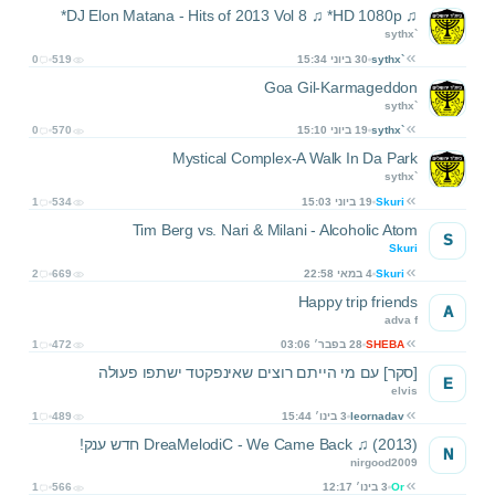
♫ DJ Elon Matana - Hits of 2013 Vol 8 ♫ *HD 1080p*
sythx`
sythx`
30 ביוני 15:34
519
0
Goa Gil-Karmageddon
sythx`
sythx`
19 ביוני 15:10
570
0
Mystical Complex-A Walk In Da Park
sythx`
Skuri
19 ביוני 15:03
534
1
Tim Berg vs. Nari & Milani - Alcoholic Atom
S
Skuri
Skuri
4 במאי 22:58
669
2
Happy trip friends
A
adva f
SHEBA
28 בפבר׳ 03:06
472
1
[סקר] עם מי הייתם רוצים שאינפקטד ישתפו פעולה
E
elvis
leornadav
3 בינו׳ 15:44
489
1
(DreaMelodiC - We Came Back ♫ (2013 חדש ענק!
N
nirgood2009
Or
3 בינו׳ 12:17
566
1