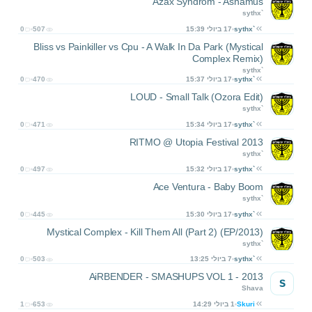
Azax Syndrom - Asnamus
sythx`
sythx`
17 ביולי 15:39
507
0
Bliss vs Painkiller vs Cpu - A Walk In Da Park (Mystical
Complex Remix)
sythx`
sythx`
17 ביולי 15:37
470
0
LOUD - Small Talk (Ozora Edit)
sythx`
sythx`
17 ביולי 15:34
471
0
RITMO @ Utopia Festival 2013
sythx`
sythx`
17 ביולי 15:32
497
0
Ace Ventura - Baby Boom
sythx`
sythx`
17 ביולי 15:30
445
0
Mystical Complex - Kill Them All (Part 2) (EP/2013)
sythx`
sythx`
7 ביולי 13:25
503
0
AiRBENDER - SMASHUPS VOL 1 - 2013
S
Shava
Skuri
1 ביולי 14:29
653
1