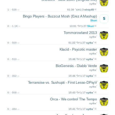
sythx`
elroy45
3 באוג׳ 01:30
528
1
(Bingo Players - Buzzcut Mosh (Erez A Mashup
S
Skuri
Skuri
27 ביולי 13:01
1.1K
0
Tommorowland 2013
sythx`
sythx`
27 ביולי 01:22
569
0
Klacid - Psycotic master
sythx`
sythx`
17 ביולי 15:48
510
0
BioGenesis - Diablo Verde
sythx`
sythx`
17 ביולי 15:46
462
0
Terranoise vs. Sushupti - First Lesso-DPsyV
sythx`
sythx`
17 ביולי 15:43
508
0
Orca - We control The Tempo
sythx`
sythx`
17 ביולי 15:41
484
0