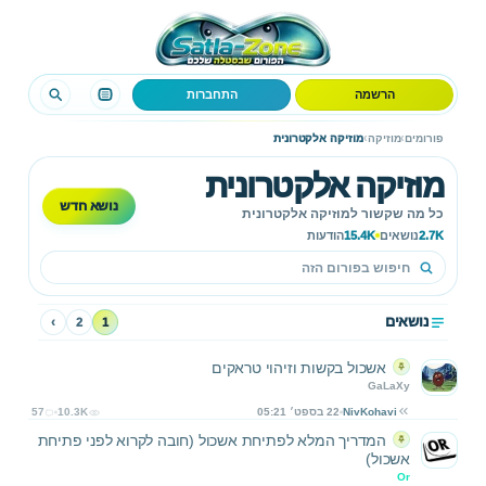
הרשמה
התחברות
›
›
פורומים
מוזיקה
מוזיקה אלקטרונית
מוזיקה אלקטרונית
נושא חדש
כל מה שקשור למוזיקה אלקטרונית
2.7K
נושאים
15.4K
הודעות
נושאים
›
2
1
אשכול בקשות וזיהוי טראקים
GaLaXy
NivKohavi
22 בספט׳ 05:21
10.3K
57
המדריך המלא לפתיחת אשכול (חובה לקרוא לפני פתיחת
אשכול)
Or