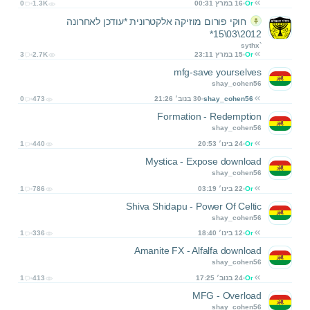
Or
16 במרץ 00:31
1.3K
0
חוקי פורום מוזיקה אלקטרונית *עודכן לאחרונה
2012\03\15*
sythx`
Or
15 במרץ 23:11
2.7K
3
mfg-save yourselves
shay_cohen56
shay_cohen56
30 בנוב׳ 21:26
473
0
Formation - Redemption
shay_cohen56
Or
24 בינו׳ 20:53
440
1
Mystica - Expose download
shay_cohen56
Or
22 בינו׳ 03:19
786
1
Shiva Shidapu - Power Of Celtic
shay_cohen56
Or
12 בינו׳ 18:40
336
1
Amanite FX - Alfalfa download
shay_cohen56
Or
24 בנוב׳ 17:25
413
1
MFG - Overload
shay_cohen56