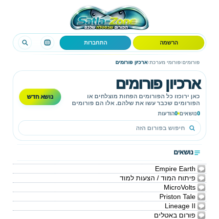
הרשמה
התחברות
›
›
פורומים
פורומי מערכת
ארכיון פורומים
ארכיון פורומים
נושא חדש
כאן ירוכזו כל הפורומים הפחות מוצלחים או
הפורומים שכבר עשו את שלהם. אלו הם פורומים
לקריאה בלבד ולא ניתן לפרסם בהם הודעות.
0
נושאים
0
הודעות
נושאים
Empire Earth
פיתוח המוד / הצעות למוד
MicroVolts
Priston Tale
Lineage II
פורום באטלים