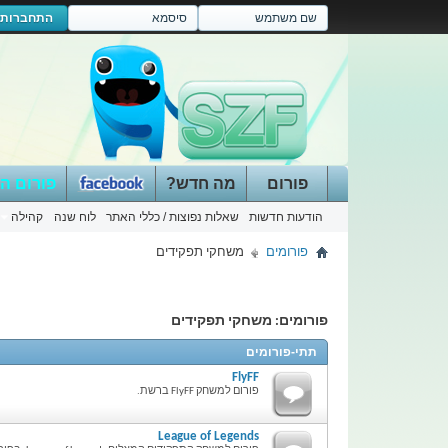
התחברות
פורום
מה חדש?
פורום ה
הודעות חדשות
שאלות נפוצות / כללי האתר
לוח שנה
קהילה
פורומים
משחקי תפקידים
פורומים:
משחקי תפקידים
תתי-פורומים
FlyFF
פורום למשחק FlyFF ברשת.
League of Legends