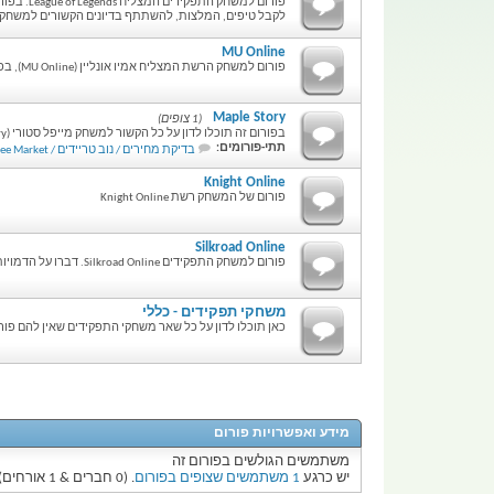
פורום למשח
לקבל טיפים, המלצות, להשתתף בדיונים הקשורים למשחק ו
MU Online
פורום למשחק הרשת המצליח אמיו אונליין (MU Online), בפורום זה תוכלו לדון על כל הנושאים הקשורים למשחק.
Maple Story
(1 צופים)
בפורום זה תוכלו לדון על כל הקשור למשחק מייפל סטורי (Maple Story). שאלות, עצות, דעות, רעיונות, הסברים - הכל כאן.
תתי-פורומים:
בדיקת מחירים / נוב טריידים / Free Market
Knight Online
פורום של המשחק רשת Knight Online
Silkroad Online
פורום למשחק התפקידים Silkroad Online. דברו על הדמויות שלכם, על המשימות וכל מה שקשור למשחק!
משחקי תפקידים - כללי
כאן תוכלו לדון על כל שאר משחקי התפקידים שאין להם פורו
מידע ואפשרויות פורום
משתמשים הגולשים בפורום זה
יש כרגע
1 משתמשים שצופים בפורום
. (0 חברים & 1 אורחים)