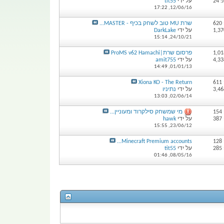
24
על ידי
tit55
17:22
12/06/16,
6
שרת MU טוב לשחק בכיף - MASTER...
על ידי
DarkLake
15:14
24/10/21,
פרסום שרת|ProMS v62 Hamachi
על ידי
amit755
14:49
01/01/13,
6
Xiona KO - The Return
על ידי
נתיניו
13:03
02/06/14,
1
מי שמשחק סילקרוד ומעוניין...
3
על ידי
hawk
15:55
23/06/12,
1
Minecraft Premium accounts...
2
על ידי
tit55
01:46
08/05/16,