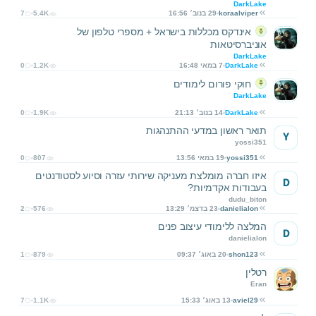
DarkLake
koraalviper
29 בנוב׳ 16:56
5.4K
7
אינדקס מכללות בישראל + מספרי טלפון של
אוניברסיטאות
DarkLake
DarkLake
7 במאי 16:48
1.2K
0
חוקי פורום לימודים
DarkLake
DarkLake
14 בנוב׳ 21:13
1.9K
0
תואר ראשון במדעי ההתנהגות
Y
yossi351
yossi351
19 במאי 13:56
807
0
איזו חברה מומלצת מעניקה שירותי עזרה וסיוע לסטודנטים
D
בעבודות אקדמיות?
dudu_biton
danielialon
23 בדצמ׳ 13:29
576
2
המלצה ללימודי עיצוב פנים
D
danielialon
shon123
20 באוג׳ 09:37
879
1
רטלין
Eran
aviel29
13 באוג׳ 15:33
1.1K
7