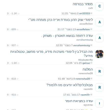
מסחר בבורסה
C
cvh
ori33333
2 באפר׳ 11:21
1.1K
3
לימודי שוק ההון בעזרת אריה כהן מומחה מט''י
A
assaflebov
assaflebov
13 בפבר׳ 21:17
899
0
עזרה דחופה בנושא תאטרון - משחק .
A
avrahamtsaig
avrahamtsaig
7 בפבר׳ 12:53
937
0
מה הבדל בין לימודי מערכות מידע, מדעי מחשב, טכנולוגיות
מידע?
Hilabutterfly
galraz
25 בינו׳ 12:05
1.6K
3
המלצה
R
ronensha28
ronensha28
8 בדצמ׳ 01:48
818
0
מבולבלים?לא יודעים מה ללמוד?
R
razmillr
razmillr
17 בנוב׳ 17:41
924
0
עזרה במציאת חומר
ו
ופיתוקס