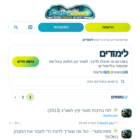
הרשמה
התחברות
›
›
פורומים
דיון עזרה וייעוץ
לימודים
לימודים
נושא חדש
בפורום זה תוכלו לדבר, לעזור וכן הלאה בכל מה
שקשור בלימודים.
126
נושאים
521
הודעות
נושאים
›
2
1
לוח בחינות מועד קיץ תשע"ג (2013)
DarkLake
DarkLake
3 במרץ 20:40
8K
1
פסיכומטרי - כול מה שצריך לדעת כדי לעבור את המבחן
בשלום!