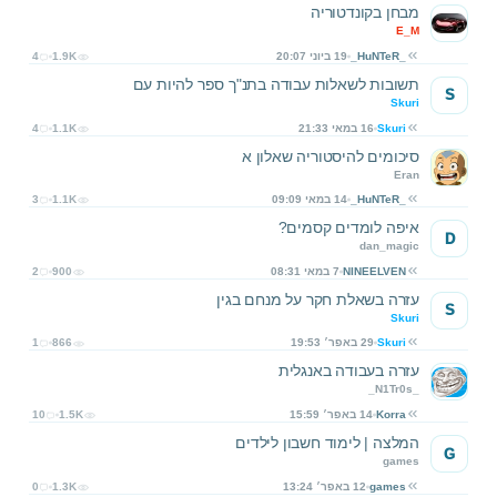
מבחן בקונדטוריה
E_M
_HuNTeR_
19 ביוני 20:07
1.9K
4
תשובות לשאלות עבודה בתנ"ך ספר להיות עם
S
Skuri
Skuri
16 במאי 21:33
1.1K
4
סיכומים להיסטוריה שאלון א
Eran
_HuNTeR_
14 במאי 09:09
1.1K
3
איפה לומדים קסמים?
D
dan_magic
NINEELVEN
7 במאי 08:31
900
2
עזרה בשאלת חקר על מנחם בגין
S
Skuri
Skuri
29 באפר׳ 19:53
866
1
עזרה בעבודה באנגלית
_N1Tr0s_
Korra
14 באפר׳ 15:59
1.5K
10
המלצה | לימוד חשבון לילדים
G
games
games
12 באפר׳ 13:24
1.3K
0