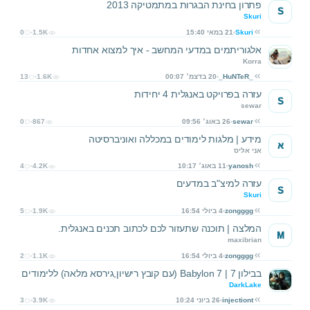
פתרון בחינת הבגרות במתמטיקה 2013
S
Skuri
Skuri
21 במאי 15:40
1.5K
0
אלגוריתמים במדעי המחשב - איך למצוא אחדות
Korra
_HuNTeR_
20 בדצמ׳ 00:07
1.6K
13
עזרה בפרויקט באנגלית 4 יחידות
S
sewar
sewar
26 באוג׳ 09:56
867
0
מידע | מלגות לימודים במכללה ואוניברסיטה
א
אני אליס
yanosh
11 באוג׳ 10:17
4.2K
4
עזרה למיצ"ב במדעים
S
Skuri
zongggg
4 ביולי 16:54
1.9K
5
המלצה | תוכנה שתעזור לכם לכתוב תכנים באנגלית.
M
maxibrian
zongggg
4 ביולי 16:54
1.1K
2
בבילון 7 | Babylon 7 (עם קובץ רישיון,גירסא מלאה) ללימודים
DarkLake
injectiont
26 ביוני 10:24
3.9K
3