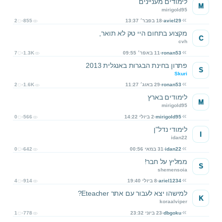
לימודים מעניינים
M
mirigold95
aviel29
18 בפבר׳ 13:37
855
2
מקצוע בתחום היי טק לא תואר,
C
cvh
ronan53
11 באפר׳ 09:55
1.3K
7
פתרון בחינת הבגרות באנגלית 2013
S
Skuri
ronan53
29 באוג׳ 11:27
1.6K
2
לימודים בארץ
M
mirigold95
mirigold95
2 ביולי 14:22
566
0
לימודי נדל"ן
I
idan22
idan22
31 במאי 00:56
642
0
ממליץ על חבר!
S
shemensoia
ariel1234
8 ביולי 19:40
914
4
למישהו יצא לעבור עם אתר Eteacher?
K
koraalviper
dbgoku
23 ביוני 23:32
778
1