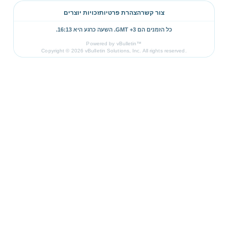
צור קשר
הצהרת פרטיות
זכויות יוצרים
כל הזמנים הם GMT +3. השעה כרגע היא
16:13
.
Powered by vBulletin™
Copyright © 2026 vBulletin Solutions, Inc. All rights reserved.