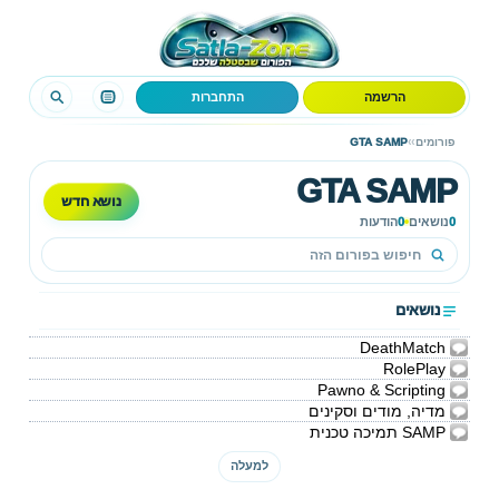
הרשמה
התחברות
›
›
פורומים
GTA SAMP
GTA SAMP
נושא חדש
0
נושאים
0
הודעות
נושאים
DeathMatch
RolePlay
Pawno & Scripting
מדיה, מודים וסקינים
SAMP תמיכה טכנית
למעלה