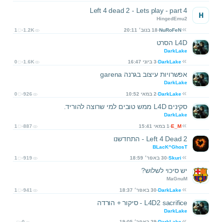
Left 4 dead 2 - Lets play - part 4
H
HingedEmu2
NuRoFeN
18 בנוב׳ 20:11
1.2K
1
L4D הסרט
DarkLake
DarkLake
3 ביוני 16:47
1.6K
0
אפשרויות עיצוב בגרנה garena
DarkLake
DarkLake
2 במאי 10:52
926
0
סקינים L4D ממש טובים למי שרוצה להוריד.
DarkLake
E_M
1 במאי 15:41
887
1
Left 4 Dead 2 - התחדשנו
BLacK^GhosT
Skuri
30 באפר׳ 18:59
919
1
יש סיכוי לשלוש?
MaGnuM
DarkLake
30 באפר׳ 18:37
941
1
L4D2 sacrifice - סיקור + הורדה
DarkLake
DarkLake
29 באפר׳ 19:05
0
-