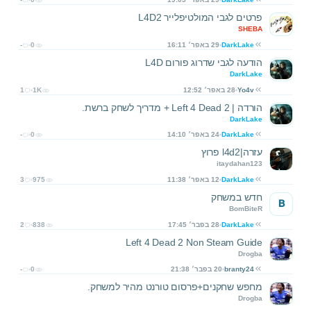
פרטים לגבי המולטיפלייר L4D2
SHEBA
DarkLake
29 באפר׳ 16:11
0
-
הודעה לגבי שדרוג פורום L4D
DarkLake
Yo4v
28 באפר׳ 12:52
1K
1
הורדה | Left 4 Dead 2 + מדריך לשחק ברשת.
DarkLake
DarkLake
24 באפר׳ 14:10
0
-
עזרה|l4d2 פרוץ
itaydahan123
DarkLake
12 באפר׳ 11:38
975
3
חדש במשחק
B
BomBiteR
DarkLake
28 בפבר׳ 17:45
838
2
Left 4 Dead 2 Non Steam Guide
Drogba
branty24
20 בפבר׳ 21:38
0
-
מחפש שחקנים+פרסום טורנט מהיר למשחק.
Drogba