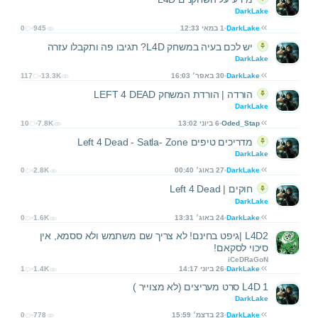
DarkLake
DarkLake
1 במאי 12:33
945
0
יש לכם בעיה במשחק L4D? תגיבו פה ותקבלו עזרה
DarkLake
DarkLake
30 באפר׳ 16:03
13.3K
117
הורדה | הורדת המשחק LEFT 4 DEAD
DarkLake
Oded_Stap
6 ביוני 13:02
7.8K
10
מדריכים טיפים Left 4 Dead - Satla- Zone
DarkLake
DarkLake
27 באוג׳ 00:40
2.8K
0
חוקים | Left 4 Dead
DarkLake
DarkLake
24 באוג׳ 13:31
1.6K
0
L4D2 |גיפט בחינם! לא צריך שם משתמש ולא ססמא, אין
סיכוי לסקאם!
iCeDRaGoN
DarkLake
26 ביוני 14:17
1.4K
1
L4D 1 סרט מעריצים (לא מצוייר )
DarkLake
DarkLake
23 בדצמ׳ 15:59
778
0