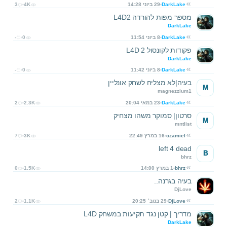
DarkLake
29 ביוני 14:28
4K
3
מספר מפות להורדה L4D2
DarkLake
DarkLake
8 ביוני 11:54
0
-
פקודות לקונסול L4D 2
DarkLake
DarkLake
8 ביוני 11:42
0
-
בעיה|לא מצליח לשחק אונליין
M
magnezzium1
DarkLake
23 במאי 20:04
2.3K
2
סרטון| סמוקר משהו מצחיק
M
mntlist
ozamiel
16 במרץ 22:49
3K
7
left 4 dead
B
bhrz
bhrz
1 במרץ 14:00
1.5K
0
בעיה בגרנה..
DjLove
DjLove
29 בנוב׳ 20:25
1.1K
2
מדריך | קטן נגד תקיעות במשחק L4D
DarkLake