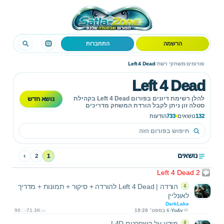
הרשמה
התחברות
›
›
פורומים
משחקי רשת
Left 4 Dead
Left 4 Dead
נושא חדש
להלן רשימת דיונים בפורום Left 4 Dead בקהילת
סטלה זון ניתן לקבל הורדת המשחק מדריכים
לאונליין עזרה/תמיכה,דיונים ועוד.
132
נושאים
733
הודעות
נושאים
›
2
1
Left 4 Dead 2
הורדה | Left 4 Dead להורדה + סיקור + תמונות + מדריך
לאונליין
DarkLake
Yo4v
6 בספט׳ 19:28
71.3K
90
מידע על השחקנים L4D