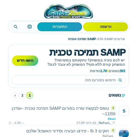
הרשמה
התחברות
›
›
פורומים
GTA SAMP
SAMP תמיכה טכנית
SAMP תמיכה טכנית
נושא חדש
יש לכם בעיה במשחק? נתקעתם במשימה?
המשחק קורס ללא סוף? המשחק לא עובד לכם?
בפורום זה תקבלו עזרה בכל הבעיות הקשורות
303
נושאים
1.7K
הודעות
למשחק GTA San Andreas Multiplayer.
נושאים
›
2
1
טופס לבקשת עזרה בפורום SAMP תמיכה טכנית ~עודכן:
S
12/06~
Skuri
_RaFaeL_
12 ביוני 17:25
4.5K
1
חוקים 3 ו8 - פירוט הבעיה וסידור האשכול שלכם
_RaFaeL_