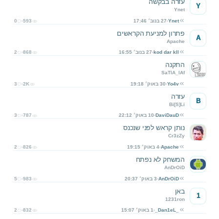
עזרה בבקשה
Y
Ynet
Ynet
27 בנוב׳ 17:46
593
0
פתרון למניעת הקראשים
A
Apache
kod dar kll
27 בנוב׳ 16:55
868
2
התקנה
SaTlA_lAf
Yo4v
30 באוק׳ 19:18
2K
3
עזרה
B
Bi[S]Li
DaviDauD
10 באוק׳ 22:12
787
3
נותן קראש לפני שנכנס
Cr3zZy
Apache
4 באוק׳ 19:15
826
2
המשחק לא נפתח
AnDrOiD
AnDrOiD
3 באוק׳ 20:37
983
5
באן
1
1231ron
_Dan1eL_
1 באוק׳ 15:07
832
2