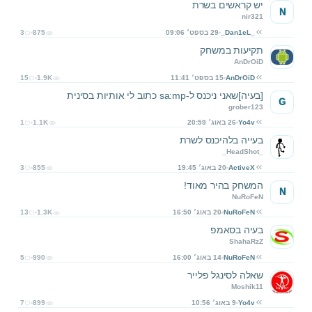
יש קראשים בשרת
N
nir321
_Dan1eL_
29 בספט׳ 09:06
875
3
תקיעות במשחק
AnDrOiD
AnDrOiD
15 בספט׳ 11:41
1.9K
15
[בעיה]שאני ניכנס ל-sa:mp כתוב לי אותיות בסינית
G
grober123
Yo4v
26 באוג׳ 20:59
1.1K
1
בעייה בלהיכנס לשרת
_HeadShot_
ActiveX
20 באוג׳ 19:45
855
3
המשחק בהיר מאוד!
N
NuRoFeN
NuRoFeN
20 באוג׳ 16:50
1.3K
13
בעיה בסאמפ
ShahaRzZ
NuRoFeN
14 באוג׳ 16:00
990
5
שאלה לסינגל פלייר
Moshik11
Yo4v
9 באוג׳ 10:56
899
7