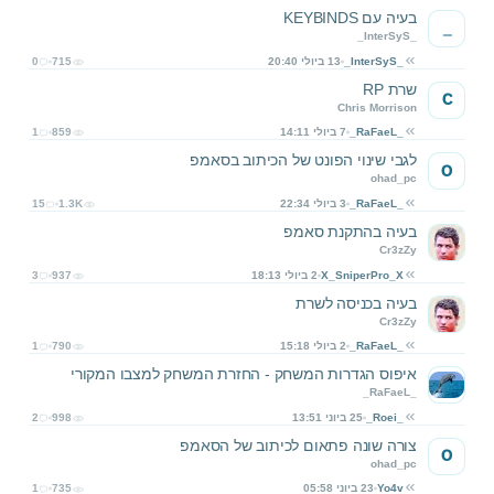
בעיה עם KEYBINDS
_
_InterSyS_
_InterSyS_
13 ביולי 20:40
715
0
שרת RP
C
Chris Morrison
_RaFaeL_
7 ביולי 14:11
859
1
לגבי שינוי הפונט של הכיתוב בסאמפ
O
ohad_pc
_RaFaeL_
3 ביולי 22:34
1.3K
15
בעיה בהתקנת סאמפ
Cr3zZy
X_SniperPro_X
2 ביולי 18:13
937
3
בעיה בכניסה לשרת
Cr3zZy
_RaFaeL_
2 ביולי 15:18
790
1
איפוס הגדרות המשחק - החזרת המשחק למצבו המקורי
_RaFaeL_
_Roei_
25 ביוני 13:51
998
2
צורה שונה פתאום לכיתוב של הסאמפ
O
ohad_pc
Yo4v
23 ביוני 05:58
735
1