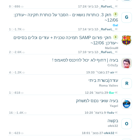
_RaFaeL_
12 ביוני 17:24
886
0
חוק 3. כותרות נושאים - הסבר על כותרת תקינה ~עודכן:
G
12/06~
Gal
_RaFaeL_
12 ביוני 17:14
1.7K
1
חוקי פורום SAMP תמיכה טכנית + עזרים וכלים בסיסים
~עודכן: 12/06~
MaGnuM
_RaFaeL_
12 ביוני 17:10
2.6K
2
בעיה | דחוף לא יכול להיכנס לסאמפ !
Cr3zZy
air
27 בפבר׳ 19:33
1.2K
4
עזרה|בשרת ביתי
R
Roma Valiev
Bar
29 בדצמ׳ 12:26
818
1
בעיה שאני נכנס למשחק
Yagel
Yo4v
9 בדצמ׳ 10:20
1.4K
16
בקשה
O
ofek32
ofek32
27 בנוב׳ 18:01
623
0