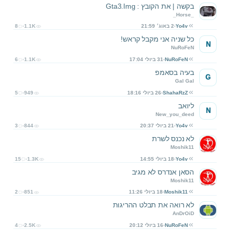
בקשה | את הקובץ : Gta3.Img
_Horse_
Yo4v
2 באוג׳ 21:59
1.1K
8
כל שניה אני מקבל קראש!
N
NuRoFeN
NuRoFeN
31 ביולי 17:04
1.1K
6
בעיה בסאמפ
G
Gal Gal
ShahaRzZ
26 ביולי 18:16
949
5
ליואב
N
New_you_deed
Yo4v
21 ביולי 20:37
844
3
לא נכנס לשרת
Moshik11
Yo4v
18 ביולי 14:55
1.3K
15
הסאן אנדרס לא מגיב
Moshik11
Moshik11
18 ביולי 11:26
851
2
לא רואה את תבלט ההריגות
AnDrOiD
NuRoFeN
16 ביולי 20:12
2.5K
4