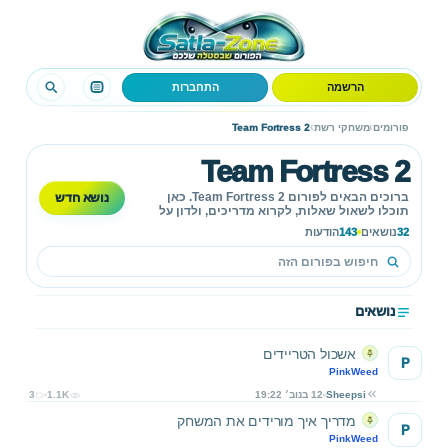
הרשמה
התחברות
›
›
פורומים
משחקי רשת
Team Fortress 2
Team Fortress 2
נושא חדש
ברוכים הבאים לפורום Team Fortress 2. כאן
תוכלו לשאול שאלות, לקרוא מדריכים, ולדון על
המשחק.
32
נושאים
143
הודעות
נושאים
אשכול הטריידים
P
PinkWeed
Sheepsi
12 בנוב׳ 19:22
1.1K
3
מדריך איך מורידים את המשחק
P
PinkWeed