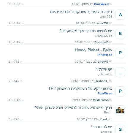
PinkWeed
12 באוק׳ 16:51
1.3K
0
דיון|כמה פה מהשחקנים הם פרימיום
A
artur756
artur756
20 ביולי 06:34
1.2K
2
יש למישו מדריך איך משחקים ?
E
EITAN12345
elroy45
23 בפבר׳ 00:42
1.1K
1
Heavy Bieber - Baby
P
PinkWeed
elroy45
23 בפבר׳ 00:41
772
2
יש שרת ?
_
_OsherB_
_OsherB_
27 בספט׳ 21:58
640
0
סרטוני רקע על השחקנים במשחק TF2
P
PinkWeed
MisterCrab
22 ביולי 20:51
1.4K
5
צריך מישהוא שמכור למשחק ויוכל לשחק איתי?
_Eyal_
_Eyal_
28 במרץ 13:52
773
0
יש לנו סרבר!
S
Sheepsi