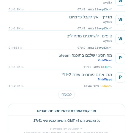
W
wyd3x
wyd3x
21 באוג׳ 07:43
1.2K
0
מדריך | איך לקבל פרמיום
W
wyd3x
wyd3x
21 באוג׳ 07:41
1.1K
0
טיפים | לשחקנים מתחילים
W
wyd3x
wyd3x
21 באוג׳ 07:40
884
0
מה הכינוי שלכם בתוכנה Steam
P
PinkWeed
Or
13 באוג׳ 11:02
1.9K
3
מתי אתם פותחים שרת TF2?
P
PinkWeed
Idan
8 ביולי 13:44
2.2K
1
למעלה
צור קשר
הצהרת פרטיות
זכויות יוצרים
כל הזמנים הם GMT +3. השעה כרגע היא
17:41
.
Powered by vBulletin™
Copyright © 2026 vBulletin Solutions, Inc. All rights reserved.