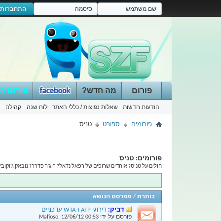
התחברות
פורום
מה חדש?
פורום ה
הודעות חדשות
שאלות נפוצות / כללי האתר
לוח שנה
קהילה
פורומים
ספורט
טניס
פורומים:
טניס
חולים על טניס? אוהדים שרופים של רפאל נדאל? רוג'ר פדרר? נובאק ג'וקוביץ'
כותרת
/
מפרסם הנושא
דביק:
דירוגי ATP ו-WTA עדכניים
פורסם על ידי
00:53
12/06/12
,
Mafioso