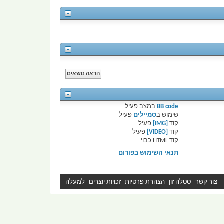
BB code
במצב
פעיל
שימוש ב
סמיילים
פעיל
קוד
[IMG]
פעיל
קוד
[VIDEO]
פעיל
קוד HTML
כבוי
תנאי השימוש בפורום
צור קשר
סטלה זון
הצהרת פרטיות
זכויות יוצרים
למעלה