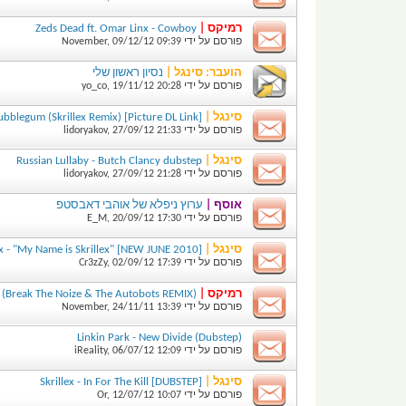
רמיקס |
Zeds Dead ft. Omar Linx - Cowboy
פורסם על ידי
09:39
09/12/12
,
November
הועבר:
סינגל |
נסיון ראשון שלי
פורסם על ידי
20:28
19/11/12
,
yo_co
סינגל |
ubblegum (Skrillex Remix) [Picture DL Link]
פורסם על ידי
21:33
27/09/12
,
lidoryakov
סינגל |
Russian Lullaby - Butch Clancy dubstep
פורסם על ידי
21:28
27/09/12
,
lidoryakov
אוסף |
ערוץ ניפלא של אוהבי דאבסטפ
פורסם על ידי
17:30
20/09/12
,
E_M
סינגל |
[Skrillex - "My Name is Skrillex" [NEW JUNE 2010
פורסם על ידי
17:39
02/09/12
,
Cr3zZy
רמיקס |
(Modestep - To The Stars (Break The Noize & The Autobots REMIX
פורסם על ידי
13:39
24/11/11
,
November
(Linkin Park - New Divide (Dubstep
פורסם על ידי
12:09
06/07/12
,
iReality
סינגל |
[Skrillex - In For The Kill [DUBSTEP
פורסם על ידי
10:07
12/07/12
,
Or