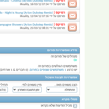
רמיקס |
(Benny Benassi - Cinema (Skrillex Dubstep Remix
פורסם על ידי
07:34
16/03/12
,
iReality
רמיקס |
(Nelly Furtado - Night Is Young (Arion Dubstep Remix
פורסם על ידי
07:16
12/04/12
,
iReality
רמיקס |
(LMFAO - Champagne Showers (Arion Dubstep Remix
פורסם על ידי
08:31
25/03/12
,
iReality
מידע ואפשרויות פורום
מנהלים של פורום זה
Or
משתמשים הגולשים בפורום זה
יש כרגע
1 משתמשים שצופים בפורום
. (0 חברים & 1 אורחים)
אפשרויות תצוגת אשכול
הצג נושאים מאז...
מיין נושאים לפי:
תחילי
סמלי מקרא
מכיל הודעות שלא נקראו