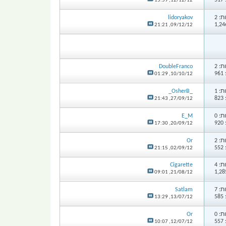
5
15:59
12/12/12,
: 2
lidoryakov
21:21
09/12/12,
: 2
DoubleFranco
9
01:29
10/10/12,
: 1
_OsherB_
8
21:43
27/09/12,
: 0
E_M
9
17:30
20/09/12,
: 2
Or
5
21:15
02/09/12,
: 4
Cigarette
09:01
21/08/12,
: 7
Satlam
5
13:29
13/07/12,
: 0
Or
5
10:07
12/07/12,