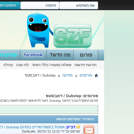
התחברות
פורום
מה חדש?
פורום ה
הודעות חדשות
שאלות נפוצות / כללי האתר
לוח שנה
קהילה
פורומים
מוזיקה
Dubstep / דאבסטפ
פורומים:
Dubstep / דאבסטפ
פורום המוקדת עבור הז'אנר Dubstep, ז'אנר חדש אשר תופס תאוצה בשנים האחרונות ומתחיל לעניין לא מעט חבר'ה צעירים. כאן תוכלו לדון ולפרסם מידע, שירים, סרטונים, אירועים מהארץ ומהעולם הקשורים לתרבות הדאבסטפ.
כותרת
/
מפרסם הנושא
דביק:
אשכול בקשות שירים בפורום Dubstep / דאבסטפ
פורסם על ידי
12:52
30/01/12
,
DarkLake