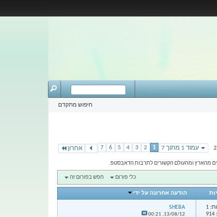
חיפוש מתקדם
7
6
5
4
3
2
1
עמוד 1 מתוך 7
אחרון
כלי פורום
חפש בפורום זה
ות
הודעה אחרונה על ידי
: 1
SHEBA
9
00:21
13/08/12,