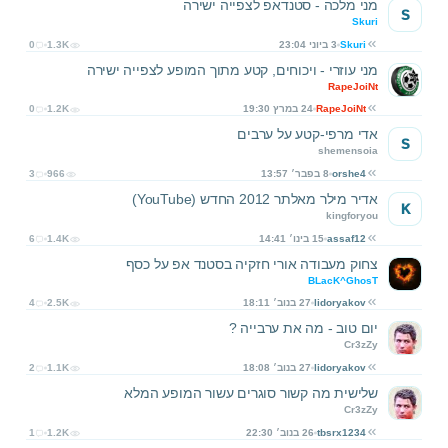
מני מלכה - סטנדאפ לצפייה ישירה
S
Skuri
Skuri
3 ביוני 23:04
1.3K
0
מני עוזרי - ויכוחים, קטע מתוך המופע לצפייה ישירה
RapeJoiNt
RapeJoiNt
24 במרץ 19:30
1.2K
0
אדי מרפי-קטע על ערבים
S
shemensoia
orshe4
8 בפבר׳ 13:57
966
3
אדיר מילר מאלתר 2012 החדש (YouTube)
K
kingforyou
assaf12
15 בינו׳ 14:41
1.4K
6
צחוק מעבודה אורי חזקיה בסטנד אפ על כסף
BLacK^GhosT
lidoryakov
27 בנוב׳ 18:11
2.5K
4
יום טוב - מה את ערבייה ?
Cr3zZy
lidoryakov
27 בנוב׳ 18:08
1.1K
2
שלישית מה קשור סוגרים עשור המופע המלא
Cr3zZy
tbsrx1234
26 בנוב׳ 22:30
1.2K
1