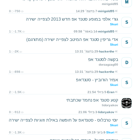
M
mirigold95
mirigold95
7 בדצמ׳ 14:29
750
0
גורי אלפי במופע סטנד אפ חדש 2013 לצפייה ישירה
S
Skuri
mirigold95
14 באפר׳ 09:58
1.7K
1
אדי גריפין סטנד אפ המיטב לצפייה ישירה (מתורגם)
S
Skuri
hackerthe
29 בדצמ׳ 13:31
2K
1
בקשה לסטנד אפ
D
dorzagzag00
hackerthe
29 בדצמ׳ 13:31
898
1
אמיר הורוביץ - סטנדאפ
S
Skuri
Eran
5 ביולי 21:54
1.5K
2
קטע סטנד אפ נחמד שכתבתי
lidoryakov
lidoryakov
3 ביולי 21:06
912
0
יוסי טרבלוס - סטנדאפ על חופשה באילת וזוגיות לצפייה ישירה
S
Skuri
Skuri
8 ביוני 19:19
1.3K
0