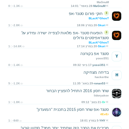
MaGnuM
MaGnuM
28 באפר׳ 14:01
1.3K
0
חוקי פורום סטנד-אפ
BLacK^GhosT
Skuri
20 במרץ 18:06
2.8K
1
הופעות סטנד -אפ מלאות לצפייה ישירה ומידע על
סטנדאפיסטים גדולים
BLacK^GhosT
Skuri
20 במרץ 17:14
14.6K
1
סטנד אפ בקורונה
Y
yossi351
yossi351
17 ביוני 09:32
1.4K
0
בדיחה מצחיקה
H
hackerthe
ronan53
29 באוג׳ 11:35
1.2K
5
שחר חסון 2016 התחיל להפציץ הבחור
lidoryakov
Or
21 בנוב׳ 09:12
1.8K
1
סטנד-אפ שחר חסון 2015 בתכנית "המועדון"
4EvEr
YHY
5 במרץ 18:01
840
1
מכירים את החבר הזה שתמיד יותר ממך? סרטון קורע!