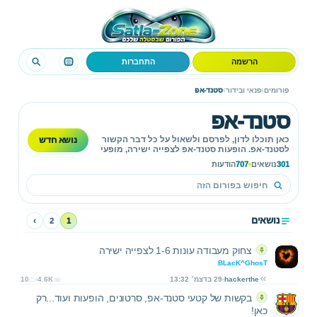
הרשמה
התחברות
›
›
פורומים
פנאי ובידור
סטנד-אפ
סטנד-אפ
נושא חדש
כאן תוכלו לדון, לפרסם ולשאול על כל דבר הקשור
לסטנד-אפ. הופעות סטנד-אפ לצפייה ישירה, מופעי
סטנדאפ, סטנדאפיסטים ועוד.
301
נושאים
707
הודעות
נושאים
›
2
1
צחוק מעבודה עונות 1-6 לצפייה ישירה
BLacK^GhosT
hackerthe
29 בדצמ׳ 13:32
4.6K
10
בקשות של קטעי סטנד-אפ, סרטונים, הופעות ועוד...רק
כאן!