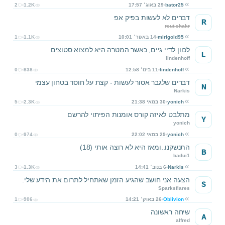
bator25
29 באוג׳ 17:57
1.2K
2
דברים לא לעשות בפיק אפ
R
reut shakr
mirigold95
14 באפר׳ 10:01
1.1K
1
לכוון לדיי גיים, כאשר המטרה היא למצוא סטוצים
L
lindenhoff
lindenhoff
11 בינו׳ 12:58
838
0
דברים שלגבר אסור לעשות - קצת על חוסר בטחון עצמי
N
Narkis
yonich
30 במאי 21:38
2.3K
5
מתלבט לאיזה קורס אומנות הפיתוי להרשם
Y
yonich
yonich
29 במאי 22:02
974
0
התנשקנו..ומאז היא לא רוצה אותי (18)
B
badui1
Narkis
6 בנוב׳ 14:41
1.3K
3
הצעה אני חושב שהגיע הזמן שאתחיל לתרום את הידע שלי.
S
Sparksflares
Oblivion
26 באוק׳ 14:21
906
1
שיחה ראשונה
A
alfred