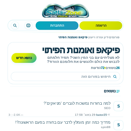
הרשמה
התחברות
›
›
פורומים
דיון עזרה וייעוץ
פיקאפ ואומנות הפיתוי
פיקאפ ואומנות הפיתוי
נושא חדש
לא מצליחים עם בני המין השני? תמיד חלמתם
לכבוש את כולם ולהגשים את חלומכם הוורוד?
בפורום זה תוכלו להיעזר, ללמוד ולשמוע כל מה שאי
26
נושאים
72
הודעות
פעם רציתם לדעת על הנושא.
נושאים
למה בחורות נמשכות לגברים 'מניאקים'?
S
SEO
bator25
29 באוג׳ 17:58
2.6K
3
מדריך כמה זמן מומלץ לדבר עם בחורה בפעם הראשונה?!
S
spin88