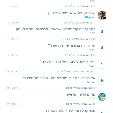
SEO
eilon12
17 בספט׳ 13:37
4K
1
שפת גוף של אישה שמתעניינת בך
Oblivion
eilon12
17 בספט׳ 13:34
1.8K
1
קטע קריאה קצר שכדאי שתאמצו לעצמכם ותבינו לעומק
S
SEO
eilon12
17 בספט׳ 13:33
1.1K
1
איך לזהות בחורות שרוצות אותך?
S
SEO
eilon12
17 בספט׳ 13:31
1.7K
3
כיצד אפשר להתגבר על הפחדים שלנו?
S
Skuri
PeTRiK_StaR
19 באפר׳ 14:28
1.3K
5
איך להביא בחורות יפות למיטה - הספר של מיסטרי
N
Narkis
Narkis
10 במרץ 18:29
2.9K
0
פורום חדש - פיקאפ
Idan
Narkis
10 במרץ 18:22
1.5K
2
פחד קהל דומה לפחד גישה לבחורה