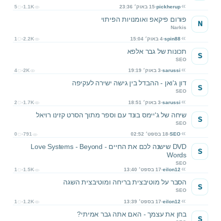
pickherup
15 באוק׳ 23:36
1.1K
5
פורום פיקאפ ואומנויות הפיתוי
N
Narkis
spin88
4 באוק׳ 15:04
2.2K
1
תכונות של גבר אלפא
S
SEO
sarussi
3 באוק׳ 19:19
2K
4
דון ג'ואן - ההבדל בין גישה ישירה לעקיפה
S
SEO
sarussi
3 באוק׳ 18:51
1.7K
2
שיחה של ג'יימס בונד עם וספר מתוך הסרט קזינו רויאל
S
SEO
SEO
18 בספט׳ 02:52
791
0
DVD שישנה לכם את החיים - Love Systems - Beyond
S
Words
SEO
eilon12
17 בספט׳ 13:40
1.5K
1
הסבר על מוטיבצית בריחה ומוטיבצית השגה
S
SEO
eilon12
17 בספט׳ 13:39
1.2K
1
בחן את עצמך - האם אתה גבר אמיתי?
S