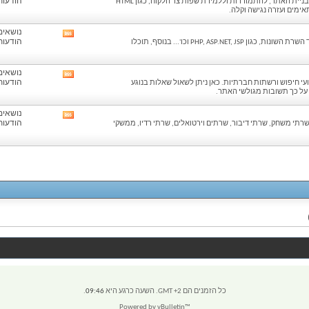
הודעות: 
פורום HTML וצד לקוח הוא הפורום הנכון להתחלת הבסיס לבניית האתר, להתמודדות וללמידת שפות צד הלקוח, כגון HTML
this
forum's
RSS
נושאים: 
View
feed
הודעות: 
כאן תוכלו לשאול, לדון ולדבר על כל נושא שקשור בשפות צד השרת השונות, כגון PHP, ASP.NET, JSP וכו'... בנוסף, תוכלו
this
forum's
RSS
נושאים: 
View
feed
הודעות: 
ועי חיפוש ורשתות חברתיות. כאן ניתן לשאול שאלות בנוגע
this
ל על כך תשובות מגולשי האתר.
forum's
RSS
נושאים: 
View
feed
הודעות: 
שרתי משחק, שרתי דיבור, שרתים וירטואלים, שרתי רדיו, ממשקי
this
forum's
RSS
feed
כל הזמנים הם GMT +2. השעה כרגע היא
09:46
.
Powered by vBulletin™