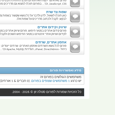
,JavaScript ,CSS וכו'... בפורום תוכלו למצוא גם מדריכים מתאימים ועזרה נגישה וקלה.
שפות צד שרת
לבקש, לקבל ולכתוב מדריכים על שפות אלו.
שיווק וקידום אתרים
פורום קידום אתרים במנועי חיפוש, פורום שיווק אתרים במנ
לקידום ושיווק אתרי אינטרנט במנועי החיפוש השונים ולקב
אחסון אתרים, שרתים
פורום לכל נושא השרתים ואחסון האתרים. שרתים ייעודים, 
ניהול - cPanel, DirectAdmin, הגדרות Apache, MySQL וכו'...
מידע ואפשרויות פורום
משתמשים הגולשים בפורום זה
יש כרגע
1 משתמשים שצופים בפורום
. (0 חברים & 1 אורחים)
כל הזכויות שמורות לפורום
סטלה זון
© 2026 - 2004.