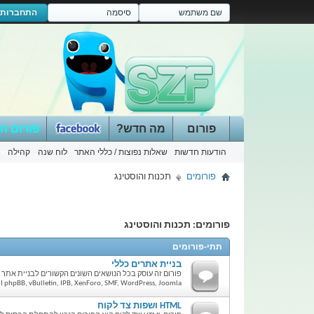
התחברות
פורום
מה חדש?
פורום ה
הודעות חדשות
שאלות נפוצות / כללי האתר
לוח שנה
קהילה
פורומים
תכנות והוסטינג
פורומים:
תכנות והוסטינג
תתי-פורומים
בניית אתרים כללי
פורום זה עוסק בכל הנושאים השונים הקשורים לבניית אתר ול
phpBB, vBulletin, IPB, XenForo, SMF, WordPress, Joomla וכו'...
HTML ושפות צד לקוח