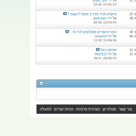
31
על ידי
RauL_tEd
22:36
07/01/13,
25
מישהו מכיר מדריך מקיף ל aspx ?
38
על ידי
dark hors
20:58
22/03/14,
18
כמה קישורים מומלצים לכל מי...
40
על ידי
ronan53
11:33
15/08/18,
12
אחסון בזול
35
על ידי
TAL0123
18:27
28/08/19,
צור קשר
סטלה זון
הצהרת פרטיות
זכויות יוצרים
למעלה