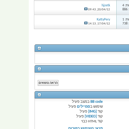
: 4
hjzetk
8
09:43
20/04/12,
: 1
KattyPery
7
14:13
17/04/12,
BB code
במצב
פעיל
שימוש ב
סמיילים
פעיל
קוד
[IMG]
פעיל
קוד
[VIDEO]
פעיל
קוד HTML
כבוי
תנאי השימוש בפורום