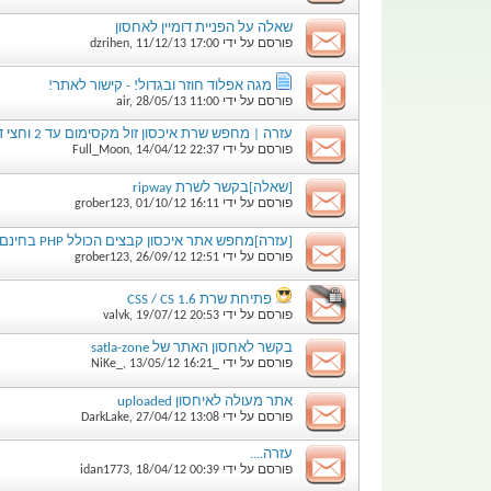
שאלה על הפניית דומיין לאחסון
פורסם על ידי
17:00
11/12/13
,
dzrihen
מגה אפלוד חוזר ובגדול! - קישור לאתר!
פורסם על ידי
11:00
28/05/13
,
air
עזרה | מחפש שרת איכסון זול מקסימום עד 2 וחצי דולר
פורסם על ידי
22:37
14/04/12
,
Full_Moon
[שאלה]בקשר לשרת ripway
פורסם על ידי
16:11
01/10/12
,
grober123
[עזרה]מחפש אתר איכסון קבצים הכולל PHP בחינם
פורסם על ידי
12:51
26/09/12
,
grober123
פתיחת שרת CSS / CS 1.6
פורסם על ידי
20:53
19/07/12
,
valvk
בקשר לאחסון האתר של satla-zone
פורסם על ידי
_NiKe_
16:21
13/05/12
,
אתר מעולה לאיחסון uploaded
פורסם על ידי
13:08
27/04/12
,
DarkLake
עזרה....
פורסם על ידי
00:39
18/04/12
,
idan1773