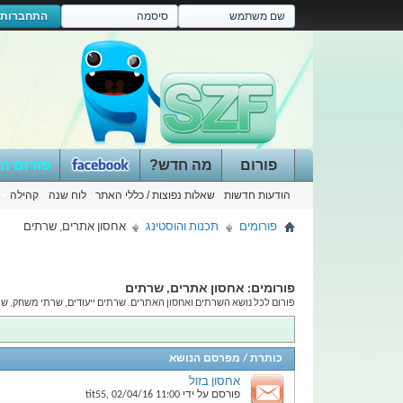
התחברות
פורום
מה חדש?
פורום ה
הודעות חדשות
שאלות נפוצות / כללי האתר
לוח שנה
קהילה
פורומים
תכנות והוסטינג
אחסון אתרים, שרתים
פורומים:
אחסון אתרים, שרתים
פורום לכל נושא השרתים ואחסון האתרים. שרתים ייעודים, שרתי משחק, שרתי דיבור, שרתים וירטואלים, שרת
כותרת
/
מפרסם הנושא
אחסון בזול
פורסם על ידי
11:00
02/04/16
,
tit55