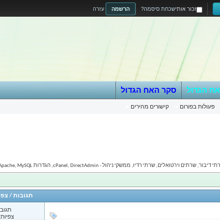
זכור אותי
שכחת סיסמה?
הרשמה
עזרה
אח הגדול
סקר האח הגדול
פעולות בפורום
קישורים מהירים
י רדיו, ממשקי ניהול - cPanel, DirectAdmin, הגדרות Apache, MySQL וכו'...
תגובות
/
צפי
תגובות
צפיות: 62