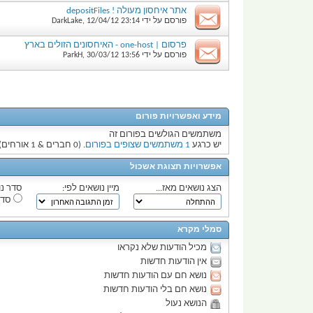
אתר איחסון מעולה ! depositFiles
פורסם על ידי
23:14
12/04/12
,
DarkLake
פרסום | one-host - האיחסונים הזולים בארץ
פורסם על ידי
13:56
30/03/12
,
ParkH
מידע ואפשרויות פורום
משתמשים הגולשים בפורום זה
יש כרגע
1 משתמשים שצופים בפורום
. (0 חברים & 1 אורחים)
אפשרויות תצוגת אשכול
הצג נושאים מאז...
מיין נושאים לפי:
סדר נו
סדר
סמלי מקרא
מכיל הודעות שלא נקראו
אין הודעות חדשות
נושא חם עם הודעות חדשות
נושא חם בלי הודעות חדשות
הנושא נעול