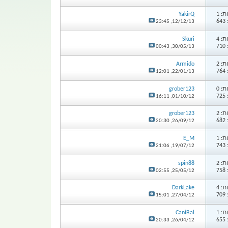
: 1
YakirQ
6
23:45
12/12/13,
: 4
Skuri
7
00:43
30/05/13,
: 2
Armido
7
12:01
22/01/13,
: 0
grober123
7
16:11
01/10/12,
: 2
grober123
6
20:30
26/09/12,
: 1
E_M
7
21:06
19/07/12,
: 2
spin88
7
02:55
25/05/12,
: 4
DarkLake
7
15:01
27/04/12,
: 1
CaniBal
6
20:33
26/04/12,