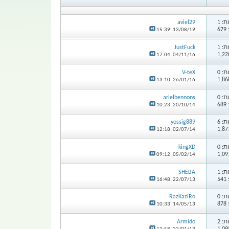
: 1
aviel29
6
15:39
13/08/19,
: 1
JustFuck
17:04
04/11/16,
: 0
V-teX
13:10
26/01/16,
: 0
arielbennons
6
10:23
20/10/14,
: 6
yossig889
12:18
02/07/14,
: 0
kingXD
09:12
05/02/14,
: 1
SHEBA
5
16:48
22/07/13,
: 0
RazKaziRo
8
10:33
14/05/13,
: 2
Armido