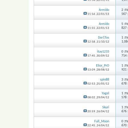
11:58
22/01/13,
: 2
Armido
5
11:56
22/01/13,
: 5
Armido
8
11:55
22/01/13,
: 1
Dor1Tos
12:58
11/10/12,
: 0
itay1233
7
17:45
30/09/12,
: 1
Elior_PrO
9
13:09
28/08/12,
: 3
spin88
6
02:53
25/05/12,
: 1
Yagel
5
08:02
29/04/12,
: 1
Skuri
6
20:59
26/04/12,
: 0
Full_Moon
6
22:45
14/04/12,