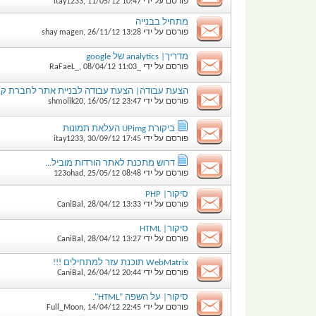
פורסם על ידי
10:47
11/05/12
,
itay1233
מתחיל בבנייה
פורסם על ידי
13:28
26/11/12
,
shay magen
מדריך| analytics של google
פורסם על ידי
_RaFaeL_
11:03
08/04/12
,
הצעת עבודה| הצעת עבודה לבניית אתר לחברת קב
פורסם על ידי
23:47
16/05/12
,
shmolik20
ביקורת UPimg העלאת תמונות
פורסם על ידי
17:45
30/09/12
,
itay1233
דרוש מתכנת לאתר הורדות מוביל...
פורסם על ידי
08:48
25/05/12
,
123ohad
סיקור| PHP
פורסם על ידי
13:33
28/04/12
,
CaniBal
סיקור| HTML
פורסם על ידי
13:27
28/04/12
,
CaniBal
WebMatrix תוכנת עזר למתחילים !!!
פורסם על ידי
20:44
26/04/12
,
CaniBal
סיקור| על השפה "HTML".
פורסם על ידי
22:45
14/04/12
,
Full_Moon