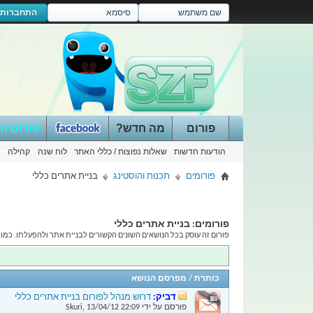
התחברות
פורום
מה חדש?
פורום ה
הודעות חדשות
שאלות נפוצות / כללי האתר
לוח שנה
קהילה
פורומים
תכנות והוסטינג
בניית אתרים כללי
פורומים:
בניית אתרים כללי
פורום זה עוסק בכל הנושאים השונים הקשורים לבניית אתר ולהפעלתו. כמו כן ניתן לדון כאן גם על מערכות מוכנות כגון 
כותרת
/
מפרסם הנושא
דביק:
דרוש מנהל לפורום בניית אתרים כללי
פורסם על ידי
22:09
13/04/12
,
Skuri