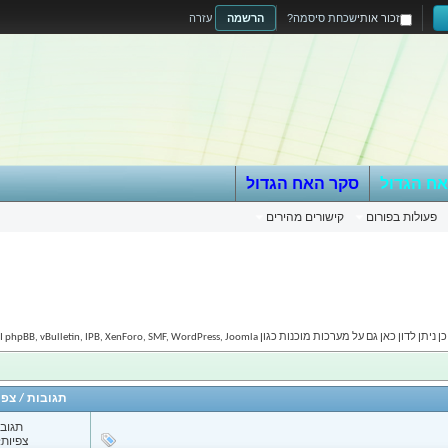
זכור אותי
שכחת סיסמה?
הרשמה
עזרה
אח הגדול
סקר האח הגדול
פעולות בפורום
קישורים מהירים
phpBB, vBulletin, IPB, XenForo, SMF, WordPress, Joomla וכו'...
תגובות
/
צפי
תגובות
צפיות: 38