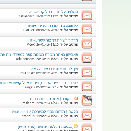
המלצה על חברת סליקת אשראי
פורסם על ידי
11:21
16/07/19
,
satlazonee
D4Youtube - הורדת שירים מיוטיוב
פורסם על ידי
20:09
08/06/16
,
JustFuck
מדריך ליצירת דף צור קשר HTML
פורסם על ידי
13:10
26/01/16
,
V-teX
פאביקון באתר מכירת מכונות קפה למשרד- מה אתם
פורסם על ידי
10:23
20/10/14
,
arielbennons
איך לבנות אתרים באופן עצמאי
פורסם על ידי
20:25
02/10/12
,
reut shakr
יוסי ברנס - בניית אתרים, פיתוח אפליקציות ואבטח
פורסם על ידי
09:12
05/02/14
,
kingXD
ביקורת| אתר הכרויות בחינם
פורסם על ידי
16:33
22/07/13
,
makirim
בקשה | תרגום עברי למערכת Vbulletin 4.2
פורסם על ידי
10:33
14/05/13
,
RazKaziRo
uPimg - העלאת תמונות (אתר חדש)