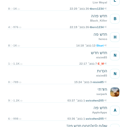
L
Lior Moyal
tbsrx1234
26 בנוב׳ 22:20
1K
8
חדש פהה
B
Black_Killer
tbsrx1234
26 בנוב׳ 22:19
976
4
חדש פה
H
henco
Skuri
12 בנוב׳ 14:18
1K
8
חדש חדש
N
nisim85
E_M
7 בנוב׳ 22:17
1.1K
1
הכרות
N
nisim85
nisim85
3 בנוב׳ 15:24
789
0
חזרתי
sarpark
avicohen205
1 בנוב׳ 03:37
1.2K
9
חדש פה
A
AppleApps
avicohen205
1 בנוב׳ 03:36
998
6
שלום לכולםםם חדש פה!