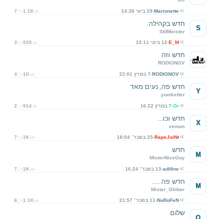
Marionette
29 ביוני 14:38
1.1K
7
חדש בקהילה.
S
StifMeister
E_M
12 ביוני 15:11
928
3
חדש וזה
RODIONOV
RODIONOV
7 במרץ 22:01
1K
4
חדש פה, נעים מאד
Y
yoniketter
Or
7 במרץ 16:22
914
2
חדש וכו...
X
xenum
RapeJoiNt
25 בפבר׳ 18:04
1K
7
חדש
M
MisterNiceGuy
adifine
13 בפבר׳ 16:24
1K
7
חדש פה ....
M
Mister_Gliiber
NuRoFeN
11 בפבר׳ 21:57
1.1K
6
שלום
O