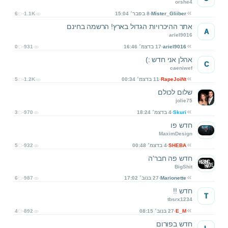
orshe4
Mister_Gliiber
8 בפבר׳ 15:04
1.1K
6
אתר ההיכרויות הגדול בארץ! הרשמה בחינם
A
ariel9016
ariel9016
17 בדצמ׳ 16:46
931
0
אהלן אני חדש :)
C
caeniwef
RapeJoiNt
11 בדצמ׳ 00:34
1.2K
5
שלום לכולם
jolie75
Skuri
4 בדצמ׳ 18:24
970
3
חדש פו
MaximDesign
SHEBA
4 בדצמ׳ 00:48
932
5
חדש פה חבר'ה
BigShit
Marionette
27 בנוב׳ 17:02
987
6
חדש !!
T
tbsrx1234
E_M
27 בנוב׳ 08:15
892
4
חדש בפורום