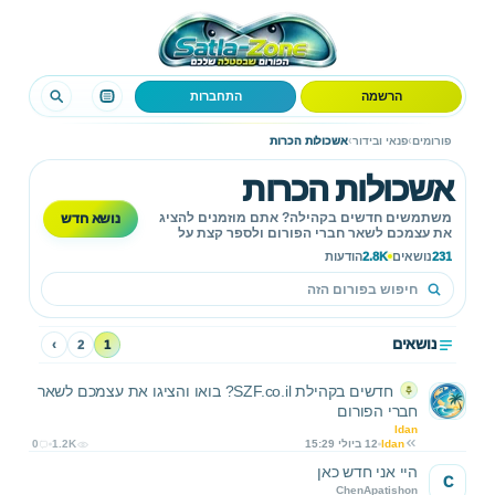
הרשמה
התחברות
›
›
פורומים
פנאי ובידור
אשכולות הכרות
אשכולות הכרות
נושא חדש
משתמשים חדשים בקהילה? אתם מוזמנים להציג
את עצמכם לשאר חברי הפורום ולספר קצת על
עצמכם.
231
נושאים
2.8K
הודעות
נושאים
›
2
1
חדשים בקהילת SZF.co.il? בואו והציגו את עצמכם לשאר
חברי הפורום
Idan
Idan
12 ביולי 15:29
1.2K
0
היי אני חדש כאן
C
ChenApatishon