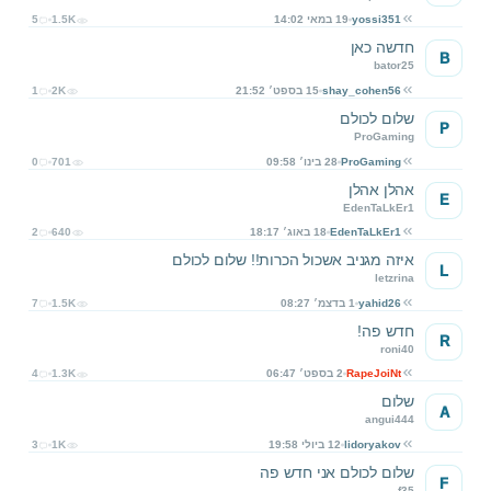
yossi351
19 במאי 14:02
1.5K
5
חדשה כאן
B
bator25
shay_cohen56
15 בספט׳ 21:52
2K
1
שלום לכולם
P
ProGaming
ProGaming
28 בינו׳ 09:58
701
0
אהלן אהלן
E
EdenTaLkEr1
EdenTaLkEr1
18 באוג׳ 18:17
640
2
איזה מגניב אשכול הכרות!! שלום לכולם
L
letzrina
yahid26
1 בדצמ׳ 08:27
1.5K
7
חדש פה!
R
roni40
RapeJoiNt
2 בספט׳ 06:47
1.3K
4
שלום
A
angui444
lidoryakov
12 ביולי 19:58
1K
3
שלום לכולם אני חדש פה
F
f35