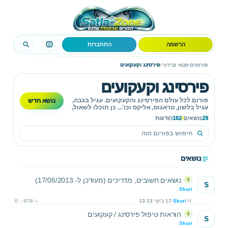
הרשמה
התחברות
›
›
פורומים
פנאי ובידור
פירסינג וקעקועים
פירסינג וקעקועים
נושא חדש
פורום לכל עולם הפירסינג והקעקועים. עגיל בגבה,
עגיל בלשון, טראגוס, אליקס וכו'... כן תוכלו לשאול,
להתייעץ ולפרסם תמונות על כל דבר הנוגע לנושא.
29
נושאים
162
הודעות
נושאים
נושאים חשובים, מדריכים (מעודכן ל- 17/06/2013)
S
Skuri
Skuri
17 ביוני 13:13
878
0
הוראות טיפול פירסינג / קעקועים
S
Skuri