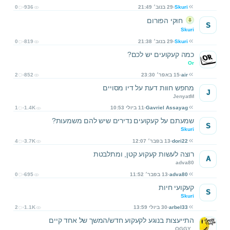
Skuri
29 בנוב׳ 21:49
936
0
חוקי הפורום
S
Skuri
Skuri
29 בנוב׳ 21:38
819
0
כמה קעקועים יש לכם?
Or
air
15 באפר׳ 23:30
852
2
מחפש חוות דעת על דיו מסויים
J
JenyatM
Gavriel Assayag
11 ביולי 10:53
1.4K
1
שמעתם על קעקועים נדירים שיש להם משמעות?
S
Skuri
dori22
13 בפבר׳ 12:07
3.7K
4
רוצה לעשות קעקוע קטן, ומתלבטת
A
adva80
adva80
13 בפבר׳ 11:52
695
0
קעקועי חיות
S
Skuri
arbel33
30 ביולי 13:59
1.1K
2
התייעצות בנוגע לקעקוע חדש/המשך של אחד קיים
_OGGY_