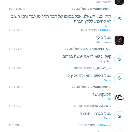
Marionette
Marionette
8 בדצמ׳ 06:22
1.5K
16
תתייעצו, תשאלו, אבל בסופו של דבר תחליטו לבד והכי חשוב
S
לא להיכנע ללחץ חברתי
Skuri
Skuri
2 בדצמ׳ 13:21
780
0
עגיל באף
Marionette
X_SniperPro_X
2 בדצמ׳ 09:45
921
8
קעקוע שאולי אני יעשה בקרוב
S
SexyBen
_OGGY_
2 בדצמ׳ 00:58
1.2K
5
עגיל בלשון, בואו להמליץ לי
S
Skuri
Marionette
1 בדצמ׳ 19:48
1.1K
9
הקעקוע שלי
Or
SexyBen
30 בנוב׳ 20:13
1K
9
עגיל בגבה - תמונה
S
Skuri
Skuri
30 בנוב׳ 17:29
2K
11