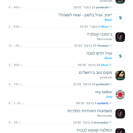
pvtdeath
pvtdeath
12 בפבר׳ 18:51
865
0
ייעוץ, עגיל בלשון - שווה לעשות?
S
Skuri
Skuri
6 בפבר׳ 23:44
836
2
ביומכני-קטלני!!
Marionette
Yonatan
29 בדצמ׳ 22:04
2K
11
עגיל חדש לגבה
S
Skuri
Skuri
28 בדצמ׳ 00:20
968
2
מקום טוב בירושלים..
pvtdeath
pvtdeath
10 בדצמ׳ 21:52
791
0
my tattoo
Joly
azobel1
9 בדצמ׳ 08:20
1.1K
8
משמעות האותיות הסיניות
Marionette
leornadav
8 בדצמ׳ 19:56
2K
9
המלצה-קעקוע לבנות