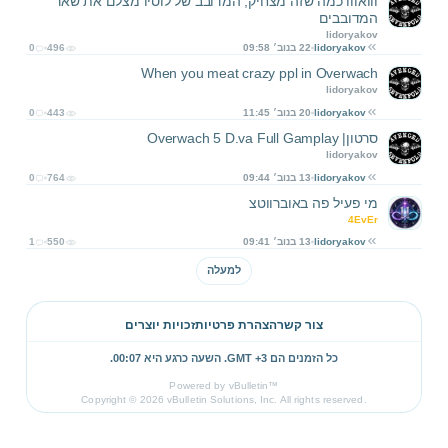
ווואווו כמה שזה מצחיק, המדובב של לוסיו מצלם את שאר
המדובבים
lidoryakov
lidoryakov
22 בנוב׳ 09:58
496
0
When you meat crazy ppl in Overwach
lidoryakov
lidoryakov
20 בנוב׳ 11:45
443
0
סרטון| Overwach 5 D.va Full Gamplay
lidoryakov
lidoryakov
13 בנוב׳ 09:44
764
0
מי פעיל פה באוברווטצ
4EvEr
lidoryakov
13 בנוב׳ 09:41
550
1
למעלה
צור קשר
הצהרת פרטיות
זכויות יוצרים
כל הזמנים הם GMT +3. השעה כרגע היא
00:07
.
Powered by vBulletin™
Copyright © 2026 vBulletin Solutions, Inc. All rights reserved.