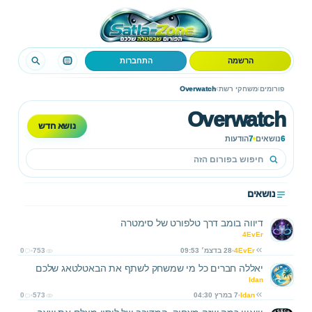
הרשמה
התחברות
›
›
פורומים
משחקי רשת
Overwatch
Overwatch
נושא חדש
6
נושאים
7
הודעות
נושאים
דיווה בומב דרך טלפורט של סימטרה
4EvEr
4EvEr
28 בדצמ׳ 09:53
753
0
יאללה חברים כל מי שמשחק לשתף את הבאטלטאג שלכם
Idan
Idan
7 במרץ 04:30
573
0