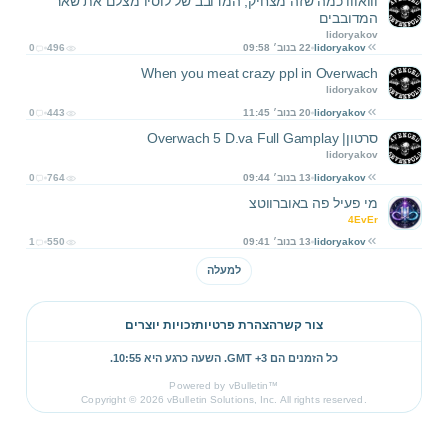
ווואווו כמה שזה מצחיק, המדובב של לוסיו מצלם את שאר
המדובבים
lidoryakov
lidoryakov
22 בנוב׳ 09:58
496
0
When you meat crazy ppl in Overwach
lidoryakov
lidoryakov
20 בנוב׳ 11:45
443
0
סרטון| Overwach 5 D.va Full Gamplay
lidoryakov
lidoryakov
13 בנוב׳ 09:44
764
0
מי פעיל פה באוברווטצ
4EvEr
lidoryakov
13 בנוב׳ 09:41
550
1
למעלה
צור קשר
הצהרת פרטיות
זכויות יוצרים
כל הזמנים הם GMT +3. השעה כרגע היא
10:55
.
Powered by vBulletin™
Copyright © 2026 vBulletin Solutions, Inc. All rights reserved.