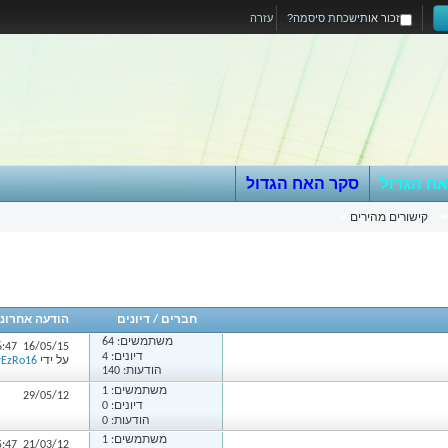
זכור אותי
שכחת סיסמה?
עזרה
אח הגדול
סקר האח הגדול
קישורים מהירים
חברים
/
דיונים
הודעה אחרונ
משתמשים:
64
6:47
16/05/15
דיונים: 4
על ידי
rEzRo16`
הודעות: 140
משתמשים:
1
29/05/12
דיונים: 0
הודעות: 0
משתמשים:
1
5:47
21/03/12