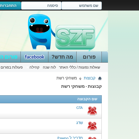
התחברות
פורום
מה חדש?
פורום ה
שאלות נפוצות / כללי האתר
לוח שנה
קהילה
פעולות בפורום
קבוצות
משחקי רשת
קבוצות - משחקי רשת
שם הקבוצה
GTA
שדג
מדריך ל Pawno