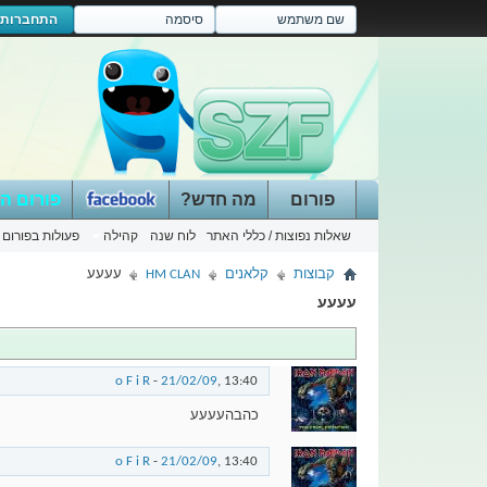
התחברות
פורום
מה חדש?
פורום ה
שאלות נפוצות / כללי האתר
לוח שנה
קהילה
פעולות בפורום
קבוצות
קלאנים
HM CLAN
עעעע
עעעע
o F i R
-
21/02/09
,
13:40
כהבהעעעע
o F i R
-
21/02/09
,
13:40