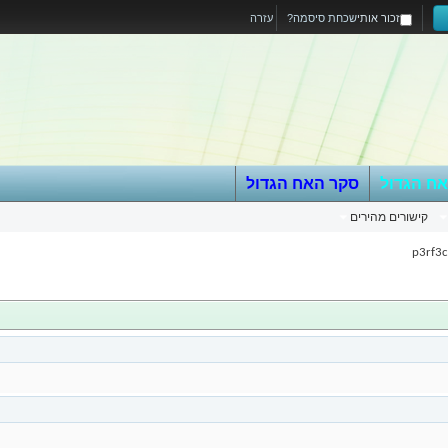
זכור אותי
שכחת סיסמה?
עזרה
אח הגדול
סקר האח הגדול
קישורים מהירים
p3rf3