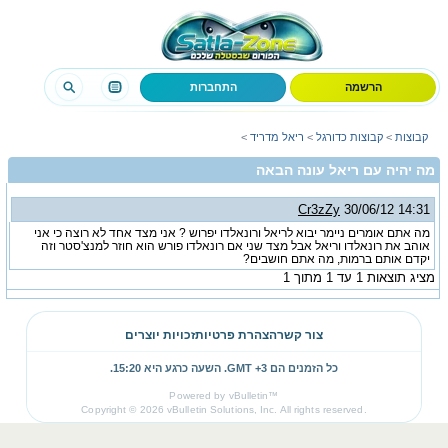
הרשמה
התחברות
קבוצות
>
קבוצות כדורגל
>
ריאל מדריד
>
מה יהיה עם ריאל עונה הבאה
Cr3zZy
30/06/12
14:31
מה אתם אומרים ניימר יבוא לריאל ורונאלדו יפרוש ? אני מצד אחד לא רוצה כי אני
אוהב את רונאלדו וריאל אבל מצד שני אם רונאלדו פורש הוא חוזר למנצ'סטר וזה
יקדם אותם ברמות, מה אתם חושבים?
מציג תוצאות 1 עד 1 מתוך 1
צור קשר
הצהרת פרטיות
זכויות יוצרים
כל הזמנים הם GMT +3. השעה כרגע היא
15:20
.
Powered by vBulletin™
Copyright © 2026 vBulletin Solutions, Inc. All rights reserved.