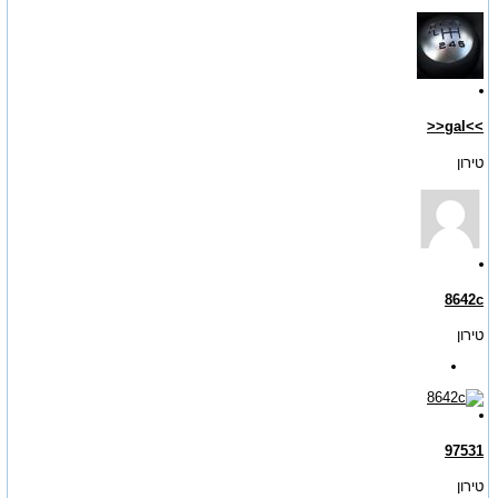
>>gal<<
טירון
8642c
טירון
97531
טירון