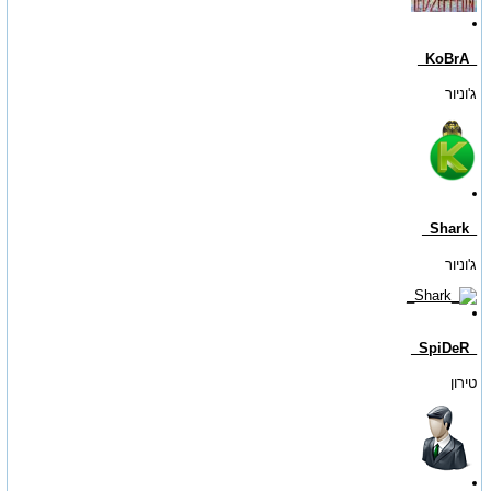
_KoBrA_
ג'וניור
_Shark_
ג'וניור
_SpiDeR_
טירון