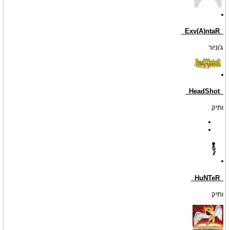
_Exv(A)ntaR_
ג'וניור
_HeadShot_
ותיק
_HuNTeR_
ותיק