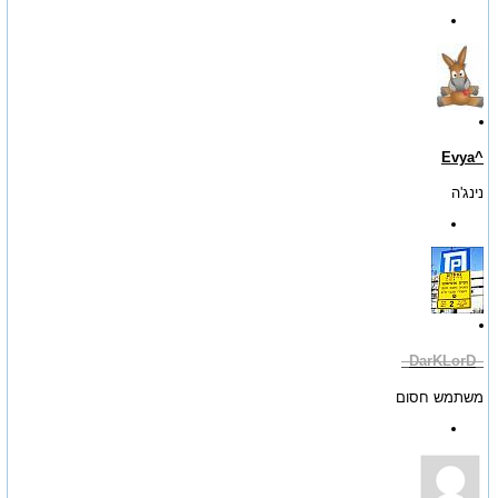
^Evya
נינג'ה
_DarKLorD_
משתמש חסום