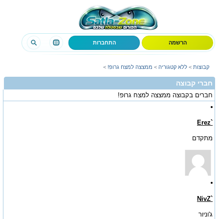
הרשמה
התחברות
קבוצות
>
ללא קטגוריה
>
ממצצה למצח גרופ!
>
חברי קבוצה
חברים בקבוצה
ממצצה למצח גרופ!
`Erez
מתקדם
`NivZ
ג'וניור