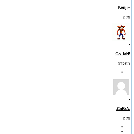
--Kenji
ותיק
!Go_laN
מתקדם
.CoBrA.
ותיק