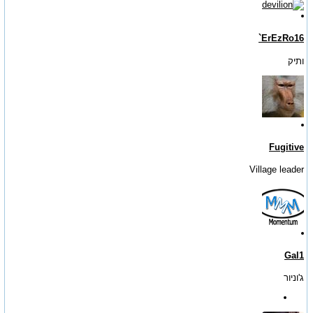
ErEzRo16`
ותיק
Fugitive
Village leader
Gal1
ג'וניור