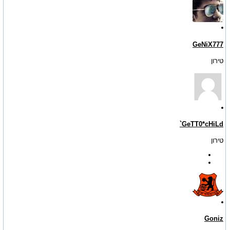
GeNiX777
טירון
GeTT0*cHiLd`
טירון
Goniz