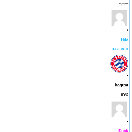
─╤╦┌
Hila
תואר כבוד
hogrrat
טירון
iDunk