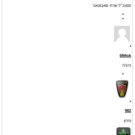
סמנכ"ל שרת סאבוטאג'
6N4ok
נינג'ה
982
טירון