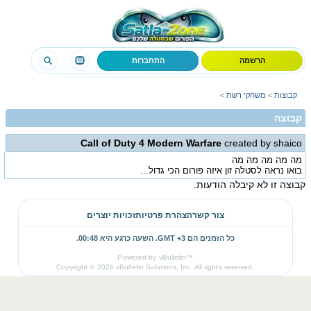
הרשמה
התחברות
קבוצות
>
משחקי רשת
>
קבוצה
Call of Duty 4 Modern Warfare
created by shaico
מה מה מה מה מה
בואו נראה לסטלה זון איזה פורום הכי גדול...
קבוצה זו לא קיבלה הודעות.
צור קשר
הצהרת פרטיות
זכויות יוצרים
כל הזמנים הם GMT +3. השעה כרגע היא
00:48
.
Powered by vBulletin™
Copyright © 2026 vBulletin Solutions, Inc. All rights reserved.